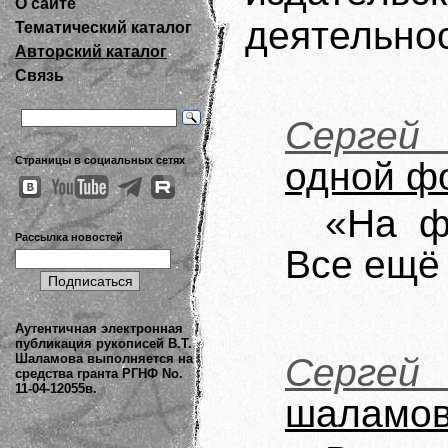
О сайте
деятельно
Тематический каталог
Авторский каталог
Связь
Сергей 
Страницы в социальных сетях
одной ф
«На ф
Рассылка новостей
Все ещё
Аутентичная электронная
публикация рукописей В.Т.
Шаламова выполняется на
Сергей
средства гранта РГНФ No.
11-04-12055в.
шаламов