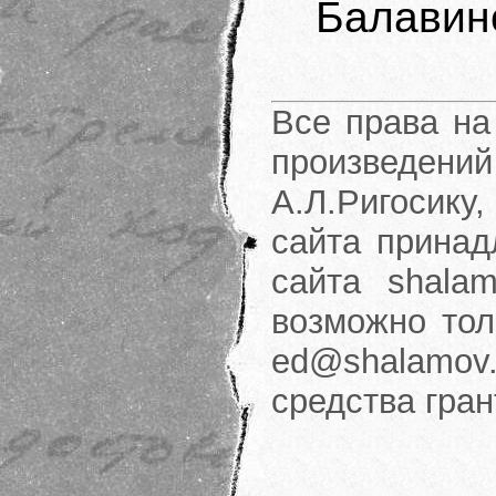
Балавин
Все права на
произведени
А.Л.Ригосику
сайта принад
сайта shalam
возможно тол
ed@shalamov.
средства гра