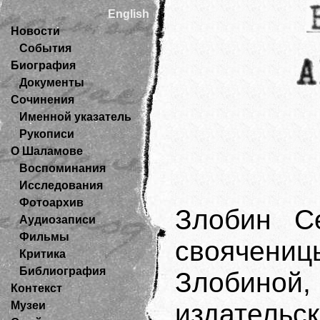
English
Новости
События
Биография
Документы
Сочинения
Именной указатель
Рукописи
О Шаламове
Воспоминания
Исследования
Фотоархив
Злобин С
Аудиозаписи
Фильмы
своячени
Критика
Библиография
Злобино
Контекст
издател
Музеи