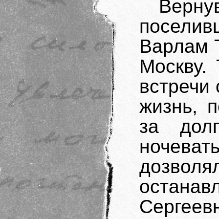
Верн
поселив
Варлам 
Москву.
встречи 
жизнь, 
за дол
ночеват
дозво
останав
Сергее