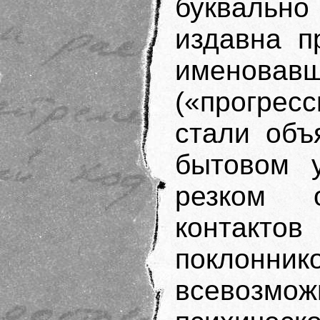
буквально
издавна п
именовавш
(«прогрес
стали объ
бытовом 
резком 
контактов
поклонни
всевозмож