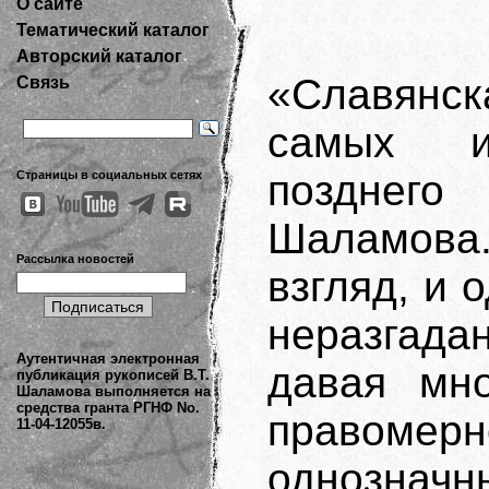
О сайте
Тематический каталог
Авторский каталог
«Славянс
Связь
самых из
позднег
Страницы в социальных сетях
Шаламова.
Рассылка новостей
взгляд, и 
неразгад
Аутентичная электронная
давая мно
публикация рукописей В.Т.
Шаламова выполняется на
средства гранта РГНФ No.
правомер
11-04-12055в.
однозначн