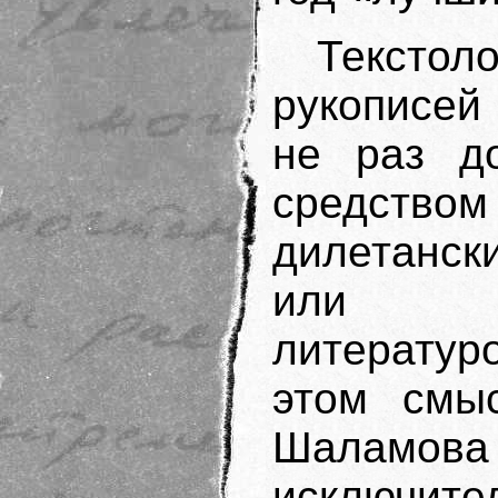
Тексто
рукописей
не раз до
средств
дилетанск
или из
литерату
этом смы
Шалам
исключите