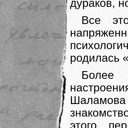
дураков, н
Все эт
напряже
психолог
родилась 
Более 
настрое
Шаламов
знакомств
этого пе