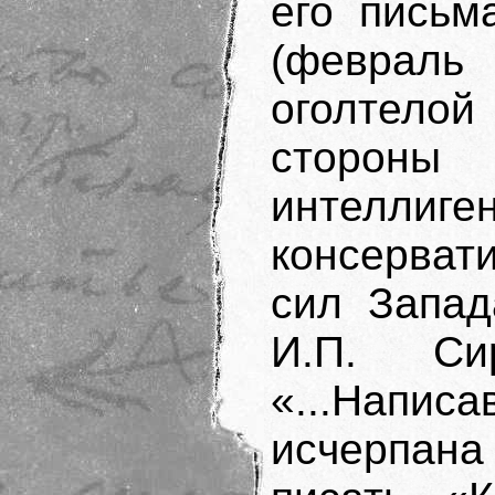
его письм
(февраль 
оголтелой
стороны 
интеллиге
консерват
сил Запад
И.П. Сир
«...Написа
исчерпан