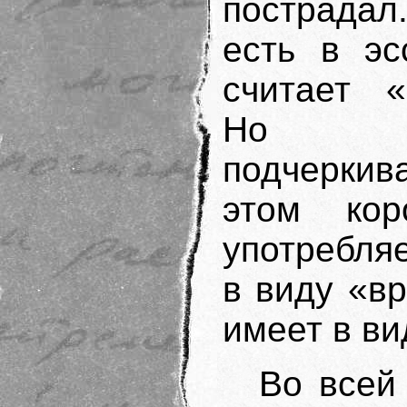
пострадал
есть в эс
считает «
Но п
подчеркив
этом кор
употребляе
в виду «вр
имеет в ви
Во всей 