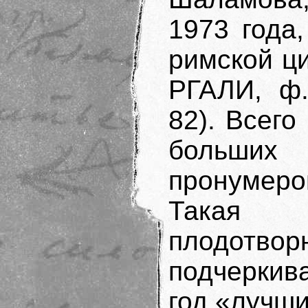
1973 года
римской ци
РГАЛИ, ф. 
82). Всего
больших 
пронумеро
Такая
плодотво
подчеркив
год «лучши