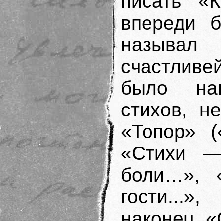
писать «К
впереди б
называ
счастливе
было на
стихов, н
«Топор» (
«Стихи —
боли…», 
гости...»
наконец, «