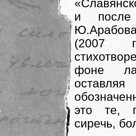
«Славянск
и после
Ю.Арабо
(2007 г
стихотвор
фоне ла
оставля
обозначен
это те, п
сиречь, бо