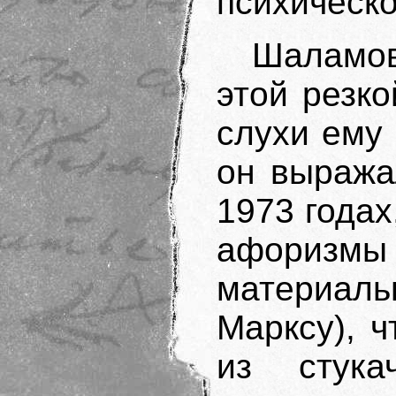
психическо
Шаламов
этой резк
слухи ему 
он выража
1973 годах
афоризмы 
материал
Марксу), 
из стук