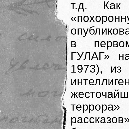
т.д. Как
«похоронн
опубликов
в перво
ГУЛАГ» на
1973), из
интеллиге
жесточай
террора»
рассказ