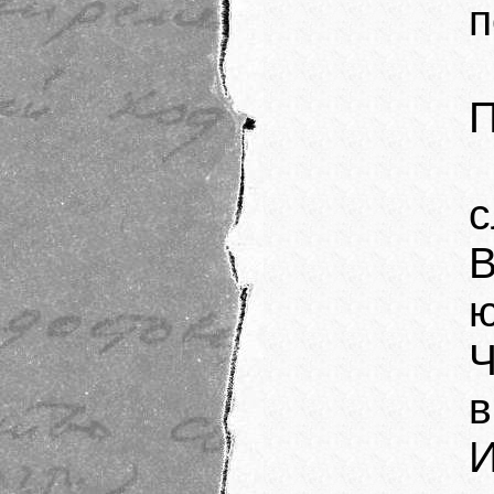
п
П
с
В
ю
в
И