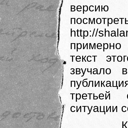
версию 
посмо
http://shal
примерно 
текст это
звучало 
публикац
третьей 
ситуации с
К