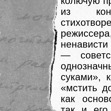
колючую п
из кон
стихотв
режиссера
ненависти
— советс
однознач
суками», 
«мстить д
как основ
так и его