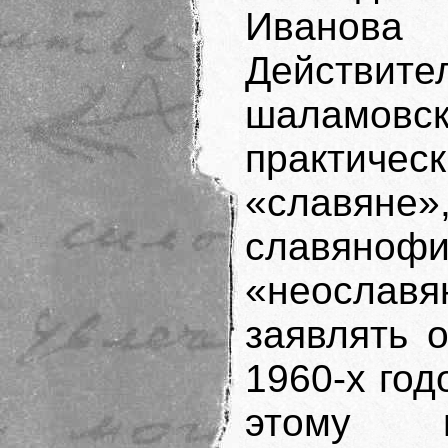
Иванова 
Действ
шаламо
практичес
«славян
славя
«неослав
заявлять 
1960-х год
этому 