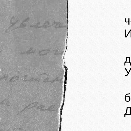
ч
И
д
У
б
Д