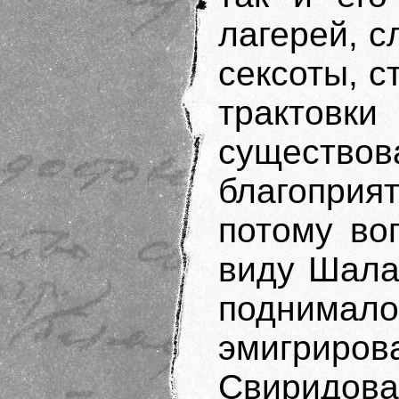
лагерей, с
сексоты, ст
трактовки
существов
благоприя
потому во
виду Шала
поднимало
эмигрирова
Свиридо