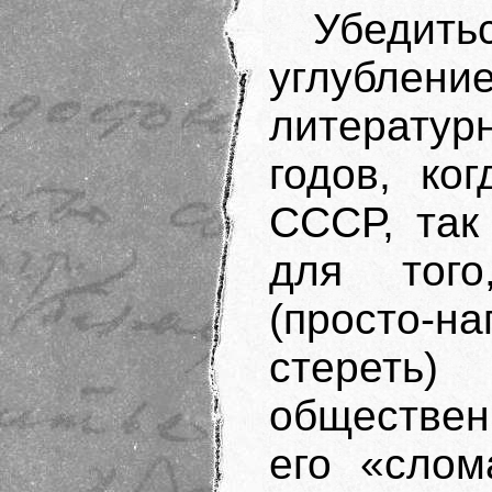
Убедит
углублени
литератур
годов, ко
СССР, так
для того
(просто-
стереть
обществен
его «слом