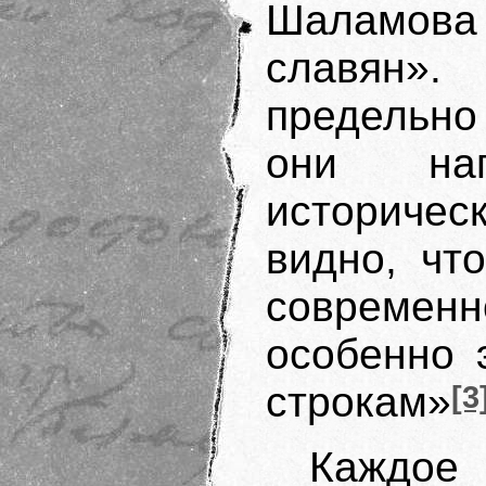
Шаламова 
славян».
предельно
они нап
историческ
видно, чт
современ
особенно 
строкам»
[3
Каждое