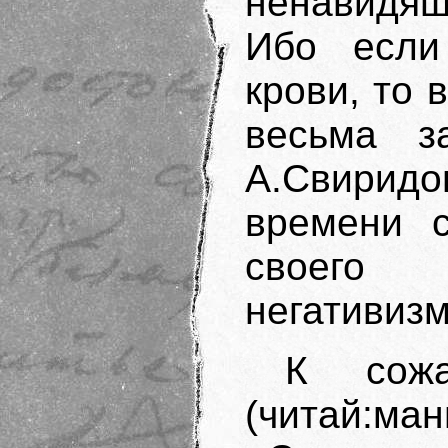
ненавидящ
Ибо если
крови, то 
весьма за
А.Свири
времени с
своего 
негативизм
К сожа
(читай:ма