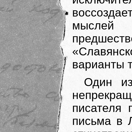
воссоздае
мысл
предшес
«Славян
варианты т
Один и
непрекр
писателя 
письма в 