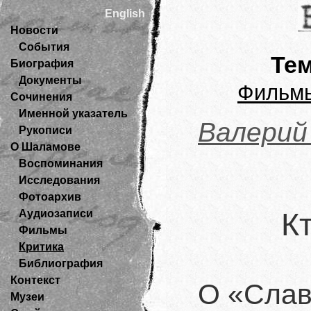
English
Новости
События
Те
Биография
Документы
Фильм
Сочинения
Именной указатель
Валерий
Рукописи
О Шаламове
Воспоминания
Исследования
Фотоархив
Аудиозаписи
К
Фильмы
Критика
Библиография
Контекст
О «Слав
Музеи