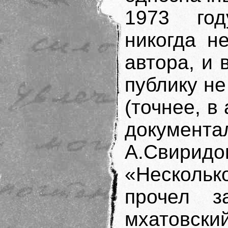
1973 год
никогда н
автора, и
публику не
(точнее, в
докум
А.Свири
«Несколько
прочел з
мхатовски