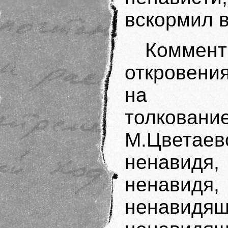
вскормил 
Комме
откровени
на прим
толкова
М.Цвета
ненавидя
ненавид
ненавидящ