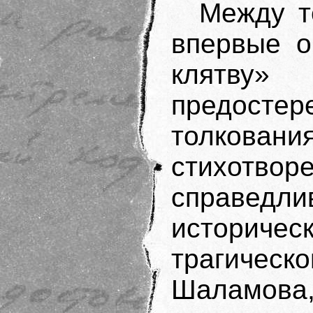
Между т
впервые о
клятву»
предостер
толковани
стихотв
справед
историч
трагиче
Шаламова,