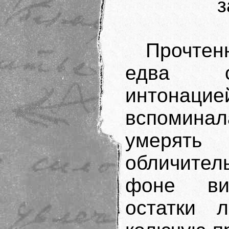
з
Прочтен
едва сд
интона
вспомина
умерять
обличите
фоне вид
остатки 