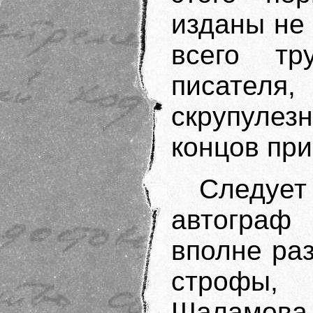
изданы не
всего тру
писателя
скрупуле
концов при
Следует
автограф
вполне ра
строфы,
Шаламова,