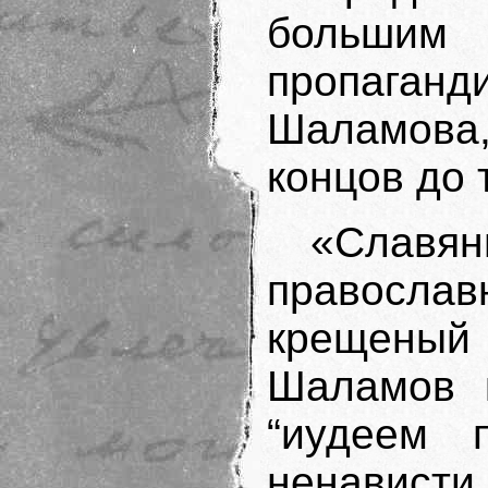
большим 
пропага
Шаламова
концов до 
«Славян
правосл
крещены
Шаламов к
“иудеем 
ненавист