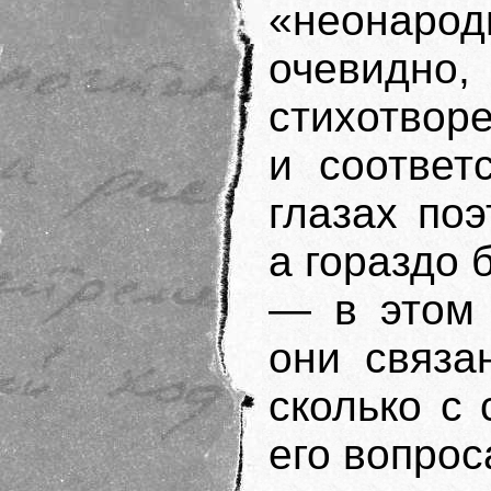
«неонарод
очевидно,
стихотвор
и соответ
глазах по
а гораздо 
— в этом 
они связа
сколько с
его вопрос