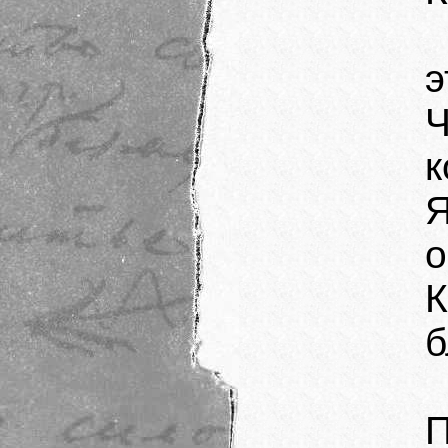
э
к
о
б
П