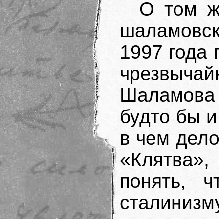
О том ж
шаламовск
1997 года 
чрезвыч
Шаламова 
будто бы и
в чем дело
«Клятва»
понять, ч
сталиниз