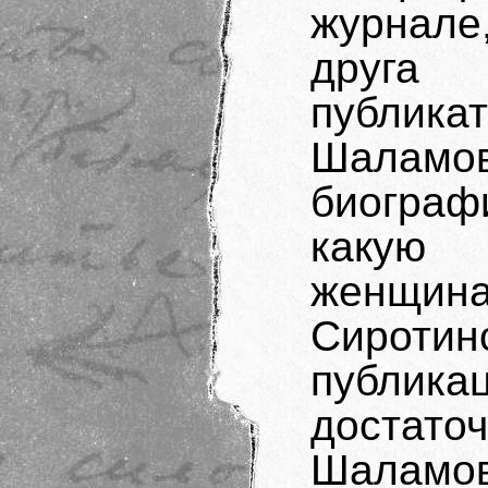
журнале
друга
публика
Шалам
биограф
какую 
женщи
Сироти
публи
достат
Шаламов