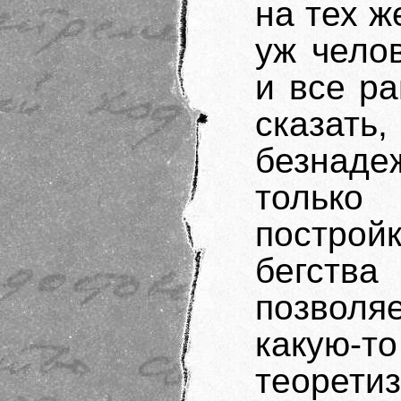
на тех 
уж чело
и все р
сказат
безнад
только
построй
бегства
позволяе
какую-
теорети