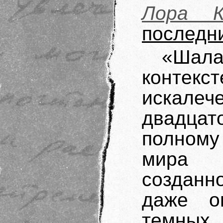
Лора К
последн
«Шала
конте
искале
двадца
полному
мира 
созданн
даже о
темны