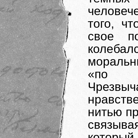
человеч
того, ч
свое п
колебал
моральн
«по д
Чрезвы
нравств
нитью пр
связыв
который 