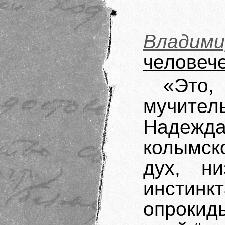
Владим
человеч
«Эт
мучите
Надеж
колымско
дух, ни
инстин
опрокид