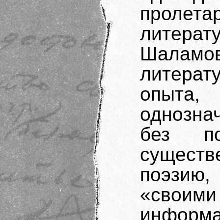
пролета
литер
Шалам
литерат
опыта,
однозн
без п
существ
поэзию
«сво
инфор