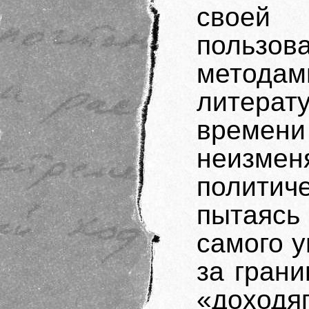
своей 
пользо
методам
литера
времен
неизм
полити
пытаясь 
самого у
за гран
«дохо