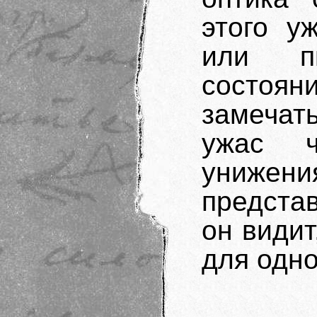
этого у
или пы
состояни
замечат
ужас ч
униже
предста
он видит
для одн