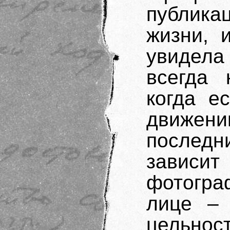
публика
жизни, 
увидела
всегда 
когда е
движен
послед
зависит
фотограф
лице – 
цельност