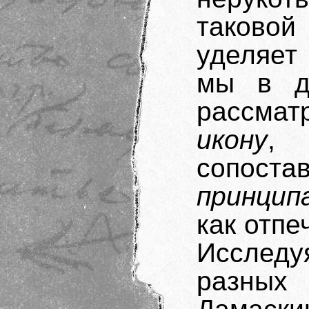
таково
уделяет
мы в д
рассма
икону
, 
сопост
принцип
как отпе
Исследу
разных