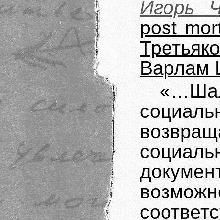
Игорь Ч
post mor
Третья
Варлам 
«…Ша
социа
возвр
социал
докумен
возможн
соответ