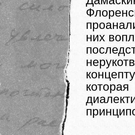
Дамаск
Флоренс
проанали
них вопл
послед
нерукот
концепт
котора
диалект
принцип