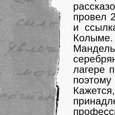
рассказо
провел 2
и ссылк
Колым
Мандел
серебр
лагере 
поэтому
Кажется
принадл
професс