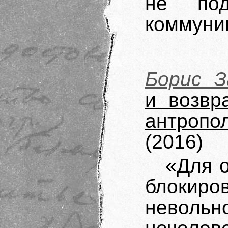
не под
коммуни
Борис З
и возвр
антроп
(2016)
«Для 
блоки
неволь