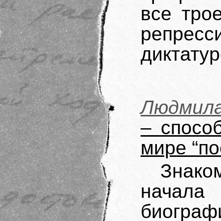
все тро
репрес
диктатур
Людмил
– спосо
мире “по
Знак
начала
биограф