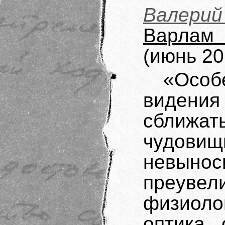
Валерий
Варлам
(июнь 20
«Осо
видения
сближа
чудови
невын
преуве
физиоло
оптика 