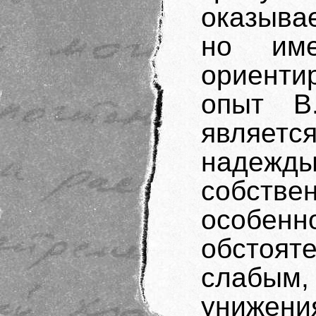
оказыва
но име
ориент
опыт В
являетс
надеж
собств
особе
обстоят
слабым
унижени