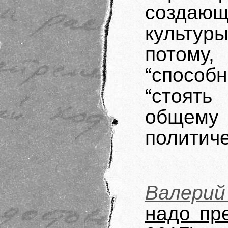
создающ
культу
потому
“спосо
“стоять
общем
политиче
Валери
надо пр