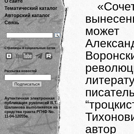
О сайте
«Соч
Тематический каталог
вынесенн
Авторский каталог
Связь
может 
Алекс
Страницы в социальных сетях
Воронск
революц
Рассылка новостей
литерат
писате
Аутентичная электронная
“троцки
публикация рукописей В.Т.
Шаламова выполняется на
средства гранта РГНФ No.
Тихоно
11-04-12055в.
автор