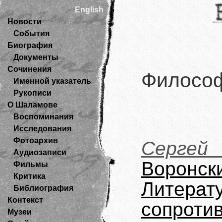
English
Новости
События
Биография
Документы
Сочинения
Филосо
Именной указатель
Рукописи
О Шаламове
Воспоминания
Исследования
Фотоархив
Сергей
Аудиозаписи
Ворон
Фильмы
Критика
Литер
Библиография
Контекст
сопроти
Музеи