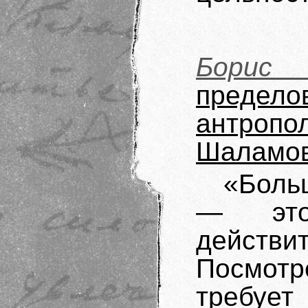
Борис 
преде
антроп
Шаламо
«Боль
— это
действ
Посмотр
требуе