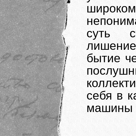
широк
непоним
суть с
лишени
бытие ч
послу
коллект
себя в 
машины 