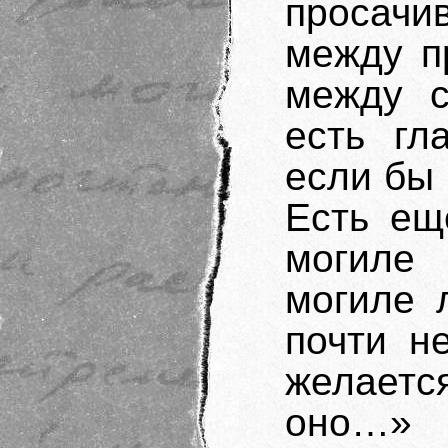
просач
между п
между с
есть гл
если бы 
Есть ещ
могиле
могиле 
почти н
желает
оно…»