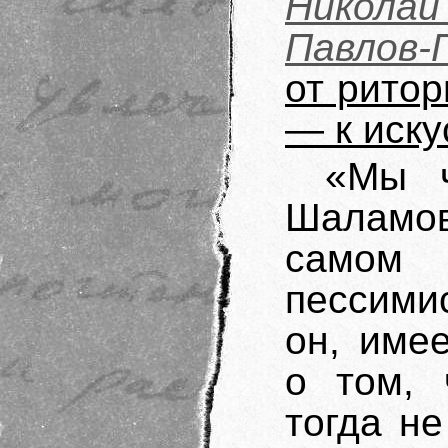
Никола
Павлов-
от ритор
— к иску
«Мы ч
Шаламов
само
пессими
он, име
о том, 
тогда н