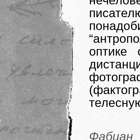
нечелов
писа
пона
“антропо
оптике 
дист
фотогр
(факто
телесну
Фабиан