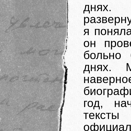
днях.
разверну
я поняла
он пров
больно 
днях. 
наверно
биограф
год, на
тексты
официа