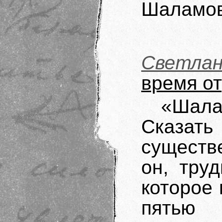
Шаламов
Светла
время о
«Шала
Сказат
существ
он, тру
которое 
пятью