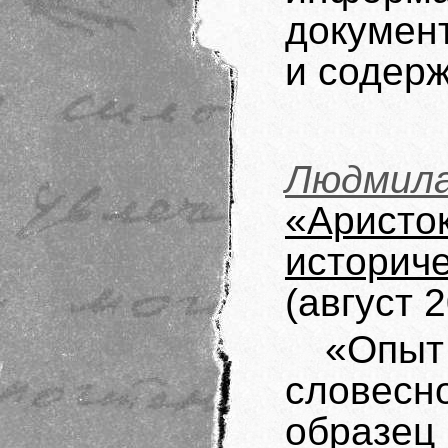
докумен
и содер
Людм
«Арис
истори
(август 
«Опыт
словес
образец