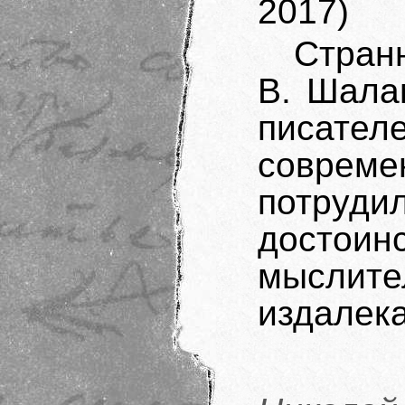
2017)
Странн
В. Шала
писат
совре
потруд
достои
мыслит
издалека