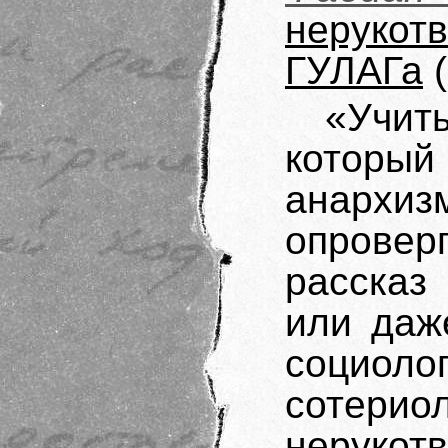
нерукот
ГУЛАГа
(
«Учит
который
анархи
опровер
рассказ
или даж
социол
сотери
нерукот