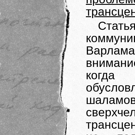
трансце
Стат
коммуни
Варлам
вниман
когда 
обусло
шалам
сверхче
трансце