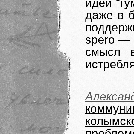
идей “гу
даже в 
поддерж
spero — 
смысл 
истребл
Алекса
коммун
колымск
пробл