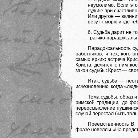
неумолимо. Если это
судьбе при счастлив
Или другое — вклинит
везут к морю и где т
6. Судьба дарит не т
трагико-парадоксально
Парадоксальность су
работников, и тех, кого 
самых ярких: встреча Кри
Криста, делится с ним кое
закон судьбы: Крист — сво
Итак, судьба — неот
исчезновению, когда «люди
Тема судьбы, образ и
римской традиции, до фо
переосмысление пушкинско
случай перестал быть тол
Преемственность В.
фразе новеллы «На предста