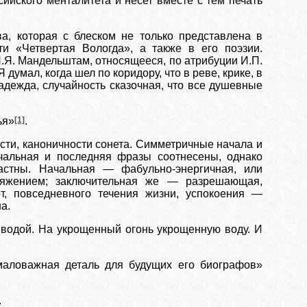
ийского менталитета и несет вместе с тем печать
, которая с блеском не только представлена в
и «Четвертая Вологда», а также в его поэзии.
Н.Я. Мандельштам, относящееся, по атрибуции И.П.
Я думал, когда шел по коридору, что в реве,
крике, в
надежда, случайность сказочная, что все душевные
ья»
[1]
.
сти, каноничности сонета. Симметричные начала и
чальная и последняя фразы соотнесены, однако
растны. Начальная — фабульно-энергичная, или
ряжением; заключительная же — разрешающая,
, повседневного течения жизни, успокоения —
а.
с водой. На укрощенный огонь укрощенную воду. И
аловажная деталь для будущих его биографов»
.