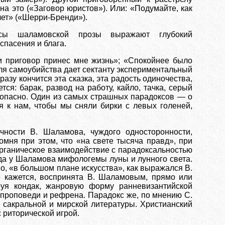
на это («Заговор юристов»). Или: «Подумайте, как
 лет» («Шерри-Бренди»).
адоксы шаламовской прозы выражают глубокий
спасения и блага.
ти приговор принес мне жизнь»; «Спокойнее было
 для самоубийства дает сектанту экспериментальный
азу кончится эта сказка, эта радость одиночества,
ся: барак, развод на работу, кайло, тачка, серый
 опасно. Один из самых страшных парадоксов — о
ся к нам, чтобы мы сняли бирки с левых голеней,
чности В. Шаламова, чуждого односторонности,
омня при этом, что «на свете тысяча правд», при
рганическое взаимодействие с парадоксальностью
да у Шаламова мифологемы луны и лунного света.
о, «в большом плане искусства», как выражался В.
е кажется, воспринята В. Шаламовым, прямо или
руя кондак, жанровую форму ранневизантийской
проповеди и рефрена. Парадокс же, по мнению С.
й
сакральной и мирской литературы. Христианский
 риторической игрой.