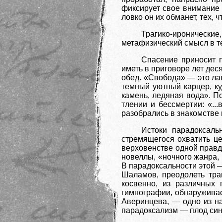
фиксирует свое внимание н
ловко он их обманет, тех, 
Трагико-ироническ
метафизический смысл в те
Спасение приносит п
иметь в приговоре лет дес
обед. «Свобода» — это лаг
темный уютный карцер, куд
камень, ледяная вода». П
тлении и бессмертии: «..
разобрались в знакомстве 
Истоки парадоксаль
стремящегося охватить це
верховенстве одной правд
новеллы, «ночного жанра,
В парадоксальности этой —
Шаламов, преодолеть тра
косвенно, из различных 
гимнографии, обнаруживае
Аверинцева, — одно из н
парадоксализм — плод син