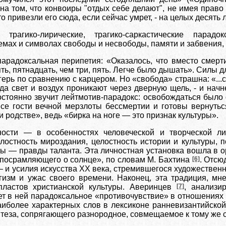
а том, что конвоиры "отдых себе делают", не имея право 
что привезли его сюда, если сейчас умрет, - на целых десять
ие, трагико-лирические, трагико-саркастические пар
мах и символах свободы и несвободы, памяти и забвения, 
арадоксальная перипетия: «Оказалось, что вместо смер
ять, пятнадцать, чем три, пять. Легче было дышать». Силы
ерь по сравнению с карцером. Но «свобода» страшна: «...ср
а свет и воздух проникают через дверную щель, - и начнет
остоянно звучит лейтмотив-парадокс: освобождаться было
.все гости вечной мерзлоты бессмертии и готовы вернуть
и родстве», ведь «бирка на ноге — это признак культуры».
ности — в особенностях человеческой и творческой ли
лостность мироздания, целостность истории и культуры, п
ы — правды таланта. Эта личностная установка вошла в о
 посрамляющего о солнце», по словам М. Бахтина
[6]
. Отсю
 и усилия искусства XX века, стремившегося художественн
гизм и ужас своего времени. Наконец, эта традиция, мн
пластов христианской культуры. Аверинцев
[7]
, анализи
т в ней парадоксальное «противочувствие» в отношениях 
аиболее характерных слов в лексиконе ранневизантийско
теза, сопрягающего разнородное, совмещаемое к тому же с