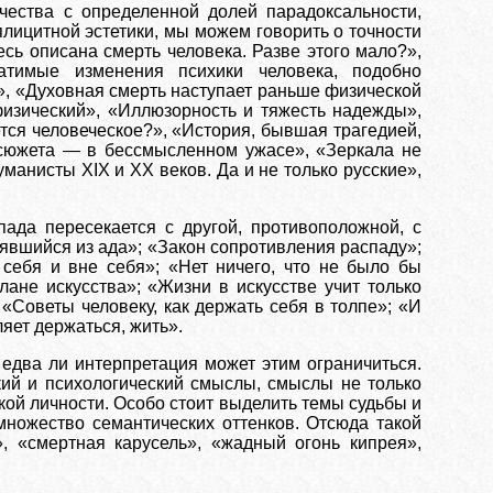
чества с определенной долей парадоксальности,
плицитной эстетики, мы можем говорить о точности
есь описана смерть человека. Разве этого мало?»,
атимые изменения психики человека, подобно
», «Духовная смерть наступает раньше физической
физический», «Иллюзорность и тяжесть надежды»,
ется человеческое?», «История, бывшая трагедией,
 сюжета — в бессмысленном ужасе», «Зеркала не
манисты XIX и XX веков. Да и не только русские»,
ада пересекается с другой, противоположной, с
нявшийся из ада»; «Закон сопротивления распаду»;
 себя и вне себя»; «Нет ничего, что не было бы
ане искусства»; «Жизни в искусстве учит только
«Советы человеку, как держать себя в толпе»; «И
ляет держаться, жить».
 едва ли интерпретация может этим ограничиться.
кий и психологический смыслы, смыслы не только
кой личности. Особо стоит выделить темы судьбы и
множество семантических оттенков. Отсюда такой
», «смертная карусель», «жадный огонь кипрея»,