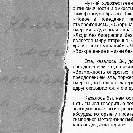
Чуткий художественн
антиномичности и емкост
этих формул-образов. Так
«Новое в поведении че
отморожениям», «Скорбная
смерти», «Духовная сила
«Люди без биографии, без
является миру вторично 
хранят воспоминаний», «Че
«Возвращение к жизни без
Эта, казалось бы, д
преодолением его, с пози
«Возможность опереться 
преодолением зла, торжес
смерть»; «Я пишу о лагер
вдруг оказывается, что и д
Казалось бы, нам ос
Есть смысл говорить о т
злободневные, но и сущнос
абсурда, которые у писат
символико-метафизический
«водопад», «мистерия».