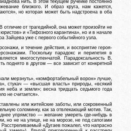
Ариаднова нить. В этом текущем ручейке постоянно
жевание близкого. И образ круга, нам кажется,
ваются», но
которая может быть надстроена в оба
В отличие от трагедийной, она может произойти не
 юристов» и «Тифозного карантина», но и в начале
ра Зайцева уже с первого событийного узла.
сонажи, и течение действия, и восприятие героя-
ерсонажами. Поскольку парадокс и перипетия в
ляется многоступенчатой. Парадоксальность В.
ть поднято в другом — все зависит от конкретной
чали мерзнуть», «комфортабельный ворон» лучше,
а», стукач — «высшая власть» природы, «всякий
ия неба и земли»; весна тридцать седьмого года
ло не считается».
ставлены или житейские заботы, или сокровенный
тельную соломинку, как за отвлекающий мотив. Так,
еднее упрямство — желание умереть где-нибудь в
и, но не на улице, не на морозе, не под сапогами
). Расстреливаемый «Дугаев пожалел, что напрасно
ый замер»). Другой приговоренный к расстрелу