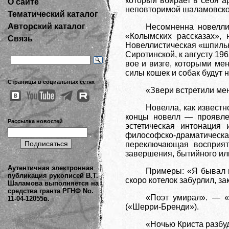
который вбирает в себя а
О сайте
неповторимой шаламовской
Тематический каталог
Авторский каталог
Несомненна новелли
«Колымских рассказах», 
Связь
Новеллистическая «шпилька
Сиротинской, к августу 196
вое и визге, которыми ме
силы кошек и собак будут 
Страницы в социальных сетях
«Звери встретили мен
Новелла, как извест
концы новелл — проявле
Рассылка новостей
эстетическая интонация
философско-драматическ
переключающая восприят
завершения, бытийного ил
Аутентичная электронная
Примеры: «Я бывал в
публикация рукописей В.Т.
скоро котелок забурлил, за
Шаламова выполняется на
средства гранта РГНФ No.
«Поэт умирал». — «
11-04-12055в.
(«Шерри-Бренди»).
«Ночью Криста разбуд