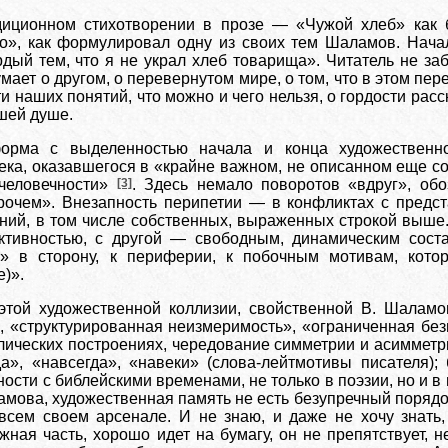
иционном стихотворении в прозе — «Чужой хлеб» как б
го», как формулировал одну из своих тем Шаламов. Нача
рдый тем, что я не украл хлеб товарища». Читатель не за
умает о другом, о перевернутом мире, о том, что в этом п
и наших понятий, что можно и чего нельзя, о гордости расск
шей душе.
орма с выделенностью начала и конца художественно 
ека, оказавшегося в «крайне важном, не описанном еще со
-человечности»
[3]
. Здесь немало поворотов «вдруг», об
рочем». Внезапность перипетии — в конфликтах с предст
ий, в том числе собственных, выраженных строкой выше. 
уктивностью, с другой — свободным, динамическим сост
ы» в сторону, к периферии, к побочным мотивам, кото
)».
той художественной коллизии, свойственной В. Шаламов
, «структурированная неизмеримость», «ограниченная без
клических построениях, чередование симметрии и асимметр
да», «навсегда», «навеки» (слова-лейтмотивы писателя);
ости с библейскими временами, не только в поэзии, но и в 
амова, художественная память не есть безупречный порядо
 всем своем арсенале. И не знаю, и даже не хочу знать
жная часть, хорошо идет на бумагу, он не препятствует, н