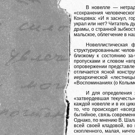
В новелле — нетрад
«сохранения человеческо
Концовка: «И я заснул, го
украл или нет? Читатель д
драмы, о странной зыбкост
мальское, облегчение в на
Новеллистическая ф
структурированным: челов
близкому к состоянию за
пропусками и словом «вп
опровержении представлен
отличается ясной констр
иерархической «лестниц
«Воспоминаниях (о Колыме
И для определения э
«затвердевшая текучесть»
каждой новелле и в их ци
то, что происходит «всег
бытийное, связь современн
Однако, по мнению В. Шал
всей своей кладовой, во
скопленного, малая, ничто