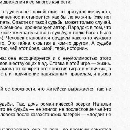
м движении к ее многозначности:
то душевное спокойствие, то притупление чувств,
иненности становится как бы легко жить. Уже нет
пать. Спасти от такой судьбы может только случай.
в земное», иронизирует автор. Парадокс в том, что
сякое вмешательство в судьбу, в волю богов было
. Человек становится орудием какого-то чуждого
то. Это тайна, скрытая в ком-то другом. А судьба
о, чей этот бред, «мой, твой, истории».
на: она ассоциируется и с неумолимостью этого
дов шествующих в ад. Ставка в этой игре — жизнь.
амова от конкретного события (игра в «спички», в
есть и подчинение навязанным правилам, и вызов
ой осторожности, что житейски выражается так: не
дьбы. Так, дочь романтической эсерки Натальи
то ее судьба — не эпилог, не послесловие чьей-то
человека после казахстанских лагерей — «подвиг не
ав направление, она до поры до времени движется