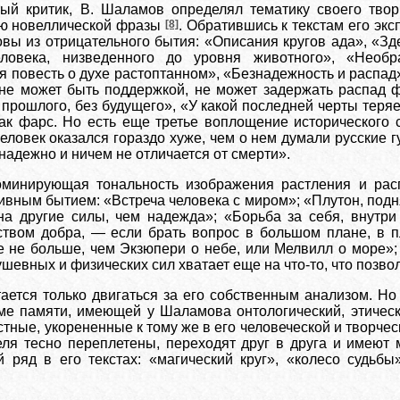
ый критик, В. Шаламов определял тематику своего твор
ью новеллической фразы
[8]
. Обратившись к текстам его экс
овы из отрицательного бытия: «Описания кругов ада», «Зд
ловека, низведенного до уровня животного», «Необр
 повесть о духе растоптанном», «Безнадежность и распад
 не может быть поддержкой, не может задержать распад 
 прошлого, без будущего», «У какой последней черты теря
как фарс. Но есть еще третье воплощение исторического
ловек оказался гораздо хуже, чем о нем думали русские гу
надежно и ничем не отличается от смерти».
оминирующая тональность изображения растления и расп
тивным бытием: «Встреча человека с миром»; «Плутон, под
на другие силы, чем надежда»; «Борьба за себя, внутри
твом добра, — если брать вопрос в большом плане, в пл
е не больше, чем Экзюпери о небе, или Мелвилл о море»; 
ушевных и физических сил хватает еще на что-то, что позво
тается только двигаться за его собственным анализом. Но
еме памяти, имеющей у Шаламова онтологический, этичес
тные, укорененные к тому же в его человеческой и творчес
еля тесно переплетены, переходят друг в друга и имеют 
 ряд в его текстах: «магический круг», «колесо судьбы