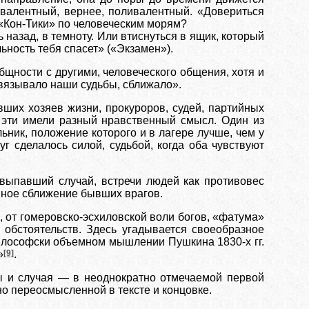
ивалентный, вернее, поливалентный. «Довериться
 «Кон-Тики» по человеческим морям?
 назад, в темноту. Или втиснуться в ящик, который
льность тебя спасет» («Экзамен»).
общности с другими, человеческого общения, хотя и
ы связывало наши судьбы, сближало».
вших хозяев жизни, прокуроров, судей, партийных
и эти имели разный нравственный смысл. Один из
ьник, положение которого и в лагере лучше, чем у
уг сделалось силой, судьбой, когда оба чувствуют
, выпавший случай, встречи людей как противовес
анное сближение бывших врагов.
, от гомеровско-эсхиловской воли богов, «фатума»
 обстоятельств. Здесь угадывается своеобразное
илософски объемном мышлении Пушкина 1830-х гг.
»
[9]
.
ы и случая — в неоднократно отмечаемой первой
о переосмысленной в тексте и концовке.