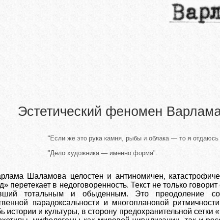
Эстетический феномен Варлам
"Если же это рука камня, рыбы и облака — то я отдаюсь 
"Дело художника — именно форма".
арлама Шаламова целостен и антиномичен, катастрофиче
 перетекает в недоговоренность. Текст не только говорит 
авший тотальным и обыденным. Это преодоление со
венной парадоксальности и многоплановой ритмичности
бь истории и культуры, в сторону предохранительной сетки