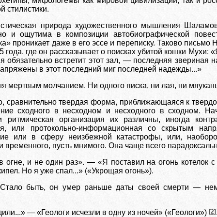
рхетипы, мифологемы как мировой цивилизации, так и росс
 стилистики.
стическая природа художественного мышления Шаламова
но и ощутима в композиции автобиографической повест
» проникает даже в его эссе и переписку. Таково письмо 
5 года, где он рассказывает о поисках убитой кошки Мухи: «
ня обязательно встретит этот зал, — последняя звериная 
напряжены в этот последний миг последней надежды...»
я мертвым молчанием. Ни одного писка, ни лая, ни мяукан
но, сравнительно твердая форма, приближающаяся к твердо
ние сходного в несходном и несходного в сходном. На
 и ритмическая организация их различны, иногда конт
ая, или протокольно-информационная со скрытым нап
ие или в сферу неизбежной катастрофы, или, наоборот
и временного, пусть мнимого. Она чаще всего парадоксальн
 огне, и не один раз». — «Я поставил на огонь котелок 
кипел. Но я уже спал...» («Укрощая огонь»).
Стало быть, он умер раньше даты своей смерти — нем
или...» — «Геологи исчезли в одну из ночей» («Геологи»)
[2]