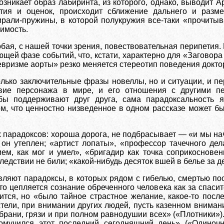
возникает образ лабиринта, из которого, однако, выводит 
тия и оценок, происходит сближение дальнего и разме
ирали-пружины, в которой полукружия все-таки «прочиты
имость.
ая, с нашей точки зрения, повествовательная перипетия. 
ющей фазе событий, что, кстати, характерно для «Заговора
евризме аорты» резко меняется стереотип поведения докто
лько заключительные фразы новеллы, но и ситуации, и пер
ствие персонажа в мире, и его отношения с другими п
ы поддерживают друг друга, сама парадоксальность яв
м, что ценностно низведенное в одном рассказе может бы
парадоксов: хороша дорога, не подбрасывает — «и мы на
он утеплен; «артист лопаты», «профессор тачечного дел
ем, как мог и умел», «бригадир как точка соприкосновен
ледствии не били; «какой-нибудь десяток вшей в белье за де
вляют парадоксы, в которых рядом с гибелью, смертью по
что цепляется сознание обреченного человека как за спаси
тся, но «было тайное страстное желание, какое-то посл
стели, при внимании других людей, пусть казенном внимани
 брани, грязи и при полном равнодушии всех» («Плотники»
омучился этот последний сегодняшний день» («Одиночн