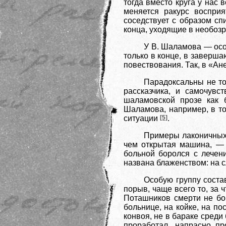
тогда вместо круга у нас 
меняется ракурс восприя
соседствует с образом сп
конца, уходящие в необозр
У В. Шаламова — особ
только в конце, в заверша
повествования. Так, в «Ан
Парадоксальны не то
рассказчика, и самочув
шаламовской прозе как б
Шаламова, например, в то
ситуации
[5]
.
Примеры лаконичных 
чем открытая машина, — 
больной боролся с лечени
названа блаженством: на с
Особую группу соста
порыв, чаще всего то, за 
Поташников смерти не бои
больнице, на койке, на по
конвоя, не в бараке среди
проработал, напрасно пр