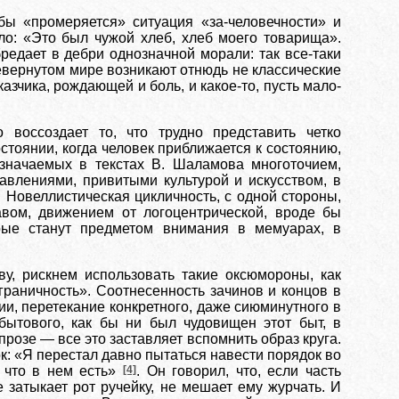
ы «промеряется» ситуация «за-человечности» и
ло: «Это был чужой хлеб, хлеб моего товарища».
бредает в дебри однозначной морали: так все-таки
еревернутом мире возникают отнюдь не классические
азчика, рождающей и боль, и какое-то, пусть мало-
воссоздает то, что трудно представить четко
стоянии, когда человек приближается к состоянию,
означаемых в текстах В. Шаламова многоточием,
авлениями, привитыми культурой и искусством, в
Новеллистическая цикличность, с одной стороны,
авом, движением от логоцентрической, вроде бы
рые станут предметом внимания в мемуарах, в
у, рискнем использовать такие оксюмороны, как
граничность». Соотнесенность зачинов и концов в
ии, перетекание конкретного, даже сиюминутного в
 бытового, как бы ни был чудовищен этот быт, в
прозе — все это заставляет вспомнить образ круга.
к: «Я перестал давно пытаться навести порядок во
, что в нем есть»
[4]
. Он говорил, что, если часть
е затыкает рот ручейку, не мешает ему журчать. И