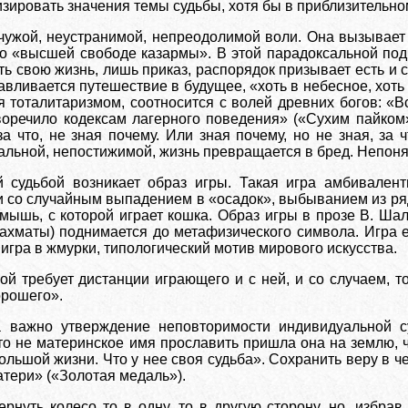
зировать значения темы судьбы, хотя бы в приблизительно
чужой, неустранимой, непреодолимой воли. Она вызывает 
о «высшей свободе казармы». В этой парадоксальной подч
ь свою жизнь, лишь приказ, распорядок призывает есть и с
авливается путешествие в будущее, «хоть в небесное, хоть 
я тоталитаризмом, соотносится с волей древних богов: «В
оречило кодексам лагерного поведения» («Сухим пайком»)
а что, не зная почему. Или зная почему, но не зная, за ч
льной, непостижимой, жизнь превращается в бред. Непонятн
 судьбой возникает образ игры. Такая игра амбивалент
и со случайным выпадением в «осадок», выбыванием из ря
ышь, с которой играет кошка. Образ игры в прозе В. Шал
шахматы) поднимается до метафизического символа. Игра 
 игра в жмурки,
типологический мотив мирового искусства.
бой требует дистанции играющего и с ней, и со случаем, т
орошего».
 важно утверждение неповторимости индивидуальной су
о не материнское имя прославить пришла она на землю, ч
большой жизни. Что у нее своя судьба». Сохранить веру в 
атери» («Золотая медаль»).
ернуть колесо то в одну, то в другую сторону, но, избр