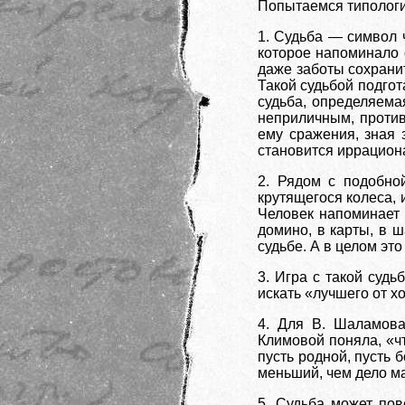
Попытаемся типологи
1. Судьба — символ 
которое напоминало 
даже заботы сохранит
Такой судьбой подгот
судьба, определяема
неприличным, против
ему сражения, зная з
становится иррациона
2. Рядом с подобной
крутящегося колеса, 
Человек напоминает м
домино, в карты, в 
судьбе. А в целом это
3. Игра с такой судь
искать «лучшего от х
4. Для В. Шаламова
Климовой поняла, «чт
пусть родной, пусть 
меньший, чем дело м
5. Судьба может пов