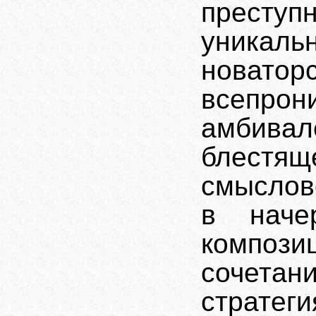
преступ
уникал
новатор
всепрон
амбив
блестящ
смыслов
в начер
композ
сочетани
стратег