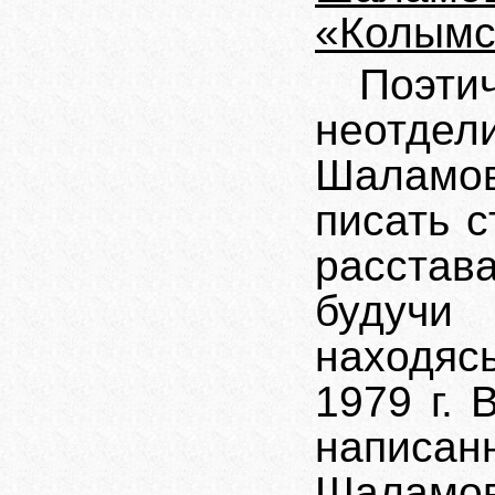
«Колымс
Поэт
неотдели
Шаламов
писать с
расстав
будучи
находя
1979 г.
напис
Шаламов