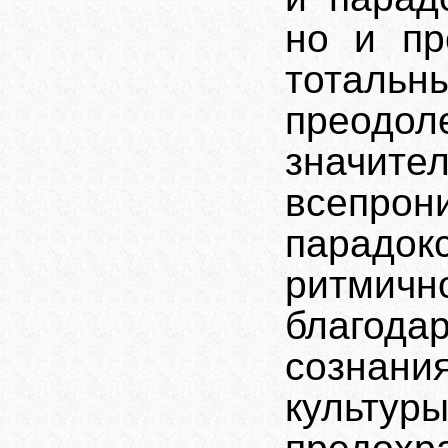
но и пр
тоталь
преодо
значит
всепро
парадок
ритмичн
благода
сознан
куль