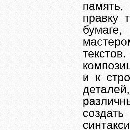
память,
правку 
бумаге
мастер
текстов.
композиц
и к стр
детале
различ
создат
синтак