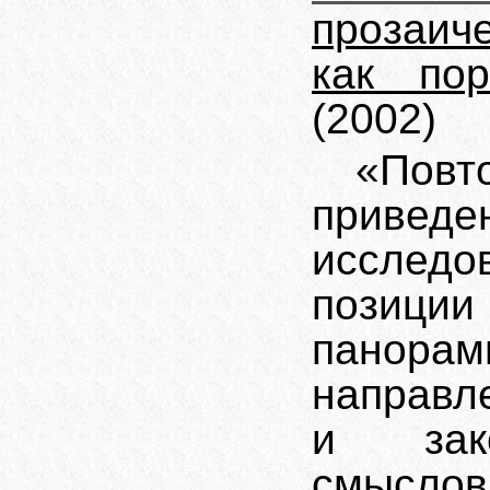
прозаич
как по
(2002)
«Повт
привед
исследо
позици
панорам
направл
и зак
смыслов