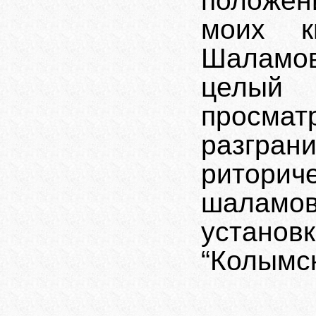
положе
моих к
Шаламов
целый 
просмат
разг
ритор
шалам
устано
“Колымск