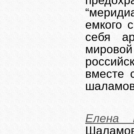
предо
“мериди
емкого 
себя а
мирово
российс
вместе 
шаламов
Елена 
Шаламо