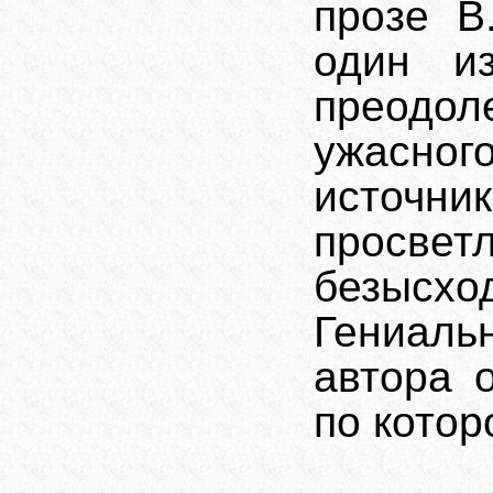
прозе 
один и
преодо
ужасног
источн
просве
безысх
Гениаль
автора 
по котор