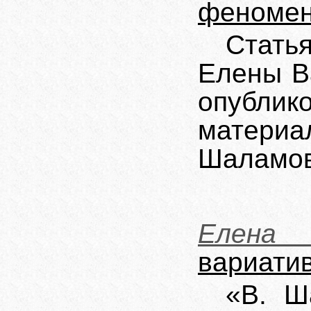
феномен
Стать
Елены В
опубли
матери
Шаламов
Елена 
вариатив
«В. Ш