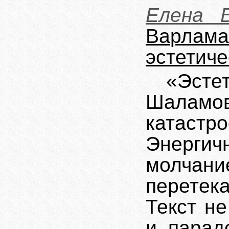
Елена В
Варл
эстетич
«Эст
Шаламов
катаст
Энерги
молчан
перетек
Текст не
и парад