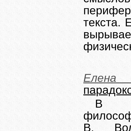
перифер
текста.
вырыв
физичес
Елена
парадок
В ис
философ
В. Вол