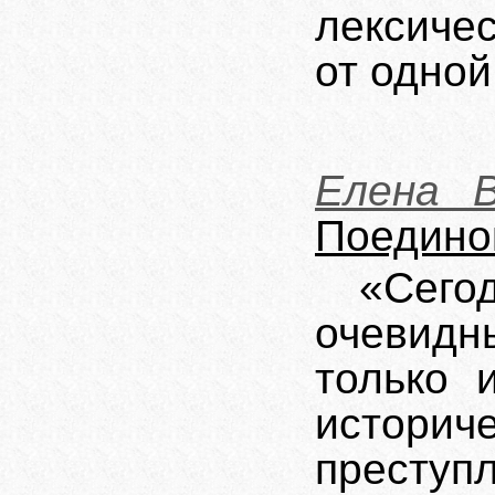
лексиче
от одной
Елена В
Поедино
«Сего
очевидн
только 
истори
преступ