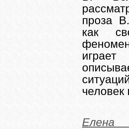
рассмат
проза В
как св
фено­ме
играе
описыв
ситуаций
человек 
Елена 