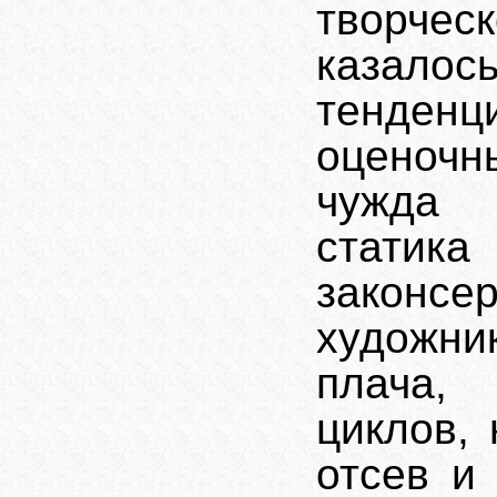
творче
казало
тенденц
оценоч
чужда 
статик
законсе
художни
плача,
циклов,
отсев и