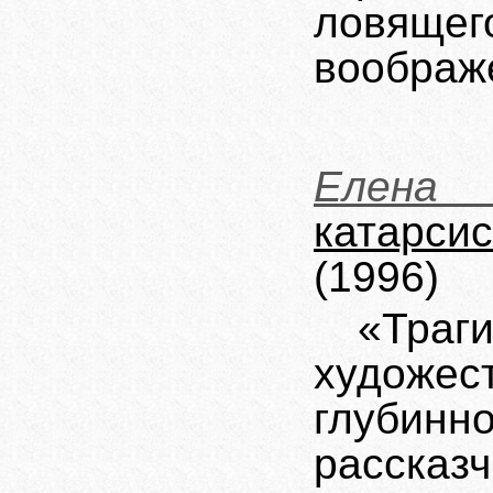
ловяще
воображе
Елена
катарс
(1996)
«Тра
художес
глубинн
расска