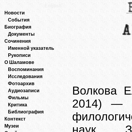
English
Новости
События
Биография
Документы
Сочинения
Именной указатель
Рукописи
О Шаламове
Воспоминания
Исследования
Фотоархив
Волкова Е
Аудиозаписи
Фильмы
2014) — 
Критика
Библиография
филологич
Контекст
наук. З
Музеи