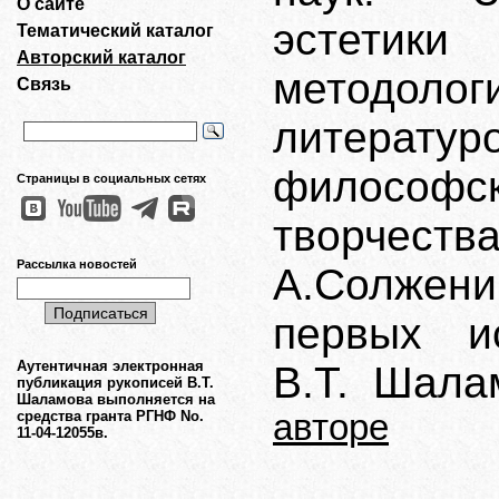
О сайте
эстети
Тематический каталог
Авторский каталог
методол
Связь
литерат
философ
Страницы в социальных сетях
творчеств
Рассылка новостей
А.Солжени
первых ис
Аутентичная электронная
В.Т. Шала
публикация рукописей В.Т.
Шаламова выполняется на
средства гранта РГНФ No.
авторе
11-04-12055в.