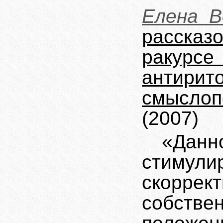
Елена В
расска
ракурс
антирит
смысло
(2007)
«Да
стимули
скорре
собств