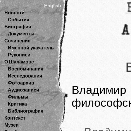
English
Новости
События
Биография
Документы
Сочинения
Именной указатель
Рукописи
О Шаламове
Воспоминания
Исследования
Фотоархив
Владимир 
Аудиозаписи
Фильмы
философск
Критика
Библиография
Контекст
Музеи