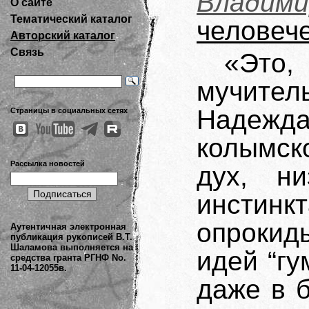
Владим
О сайте
Тематический каталог
человеч
Авторский каталог
Связь
«Эт
мучите
Надеж
Страницы в социальных сетях
колымско
Рассылка новостей
дух, ни
инстин
опрокид
Аутентичная электронная
публикация рукописей В.Т.
Шаламова выполняется на
идей “гу
средства гранта РГНФ No.
11-04-12055в.
даже в 