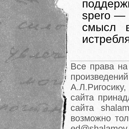
поддерж
spero — 
смысл 
истребл
Все права на
произведени
А.Л.Ригосику
сайта принад
сайта shalam
возможно тол
ed@shalamov.