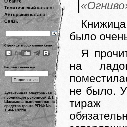
О сайте
«Огниво
Тематический каталог
Авторский каталог
Книжица 
Связь
было очень
Страницы в социальных сетях
Я прочи
на лад
Рассылка новостей
поместила
не было. 
Аутентичная электронная
публикация рукописей В.Т.
тираж 
Шаламова выполняется на
средства гранта РГНФ No.
11-04-12055в.
обязате