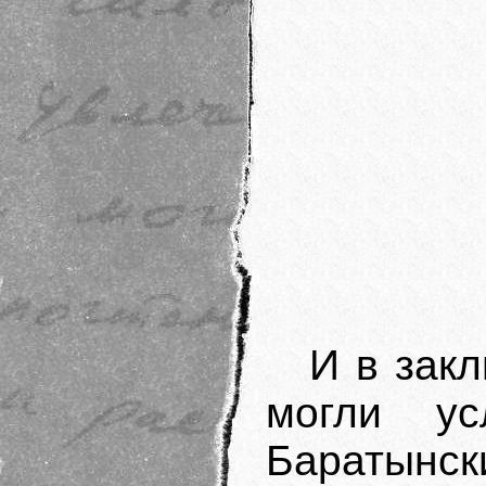
И в закл
могли у
Баратынск