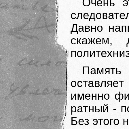
Очень э
следоват
Давно нап
скажем, 
политехниз
Память
оставляе
именно фи
ратный - п
Без этого 