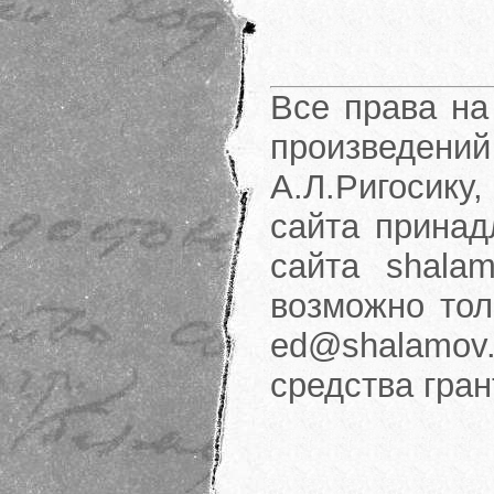
Все права на
произведени
А.Л.Ригосику
сайта принад
сайта shalam
возможно тол
ed@shalamov.
средства гра