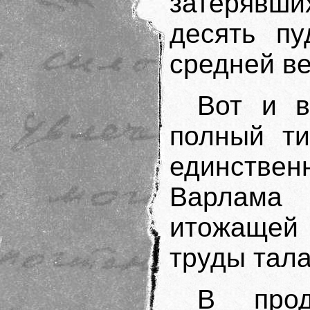
затерявш
десять пу
средней в
Вот и в
полный ти
единствен
Варлама
итожащей 
труды тала
В про