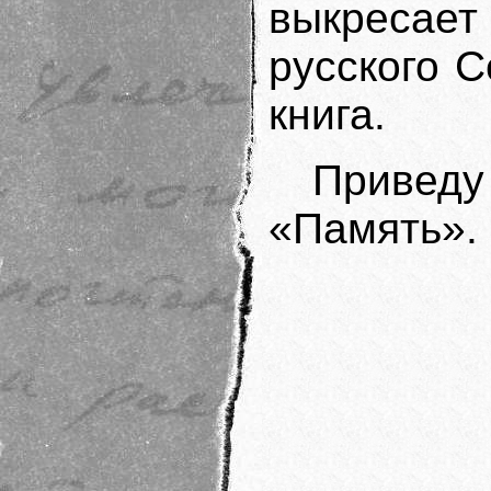
выкресает
русского 
книга.
Приведу
«Память».