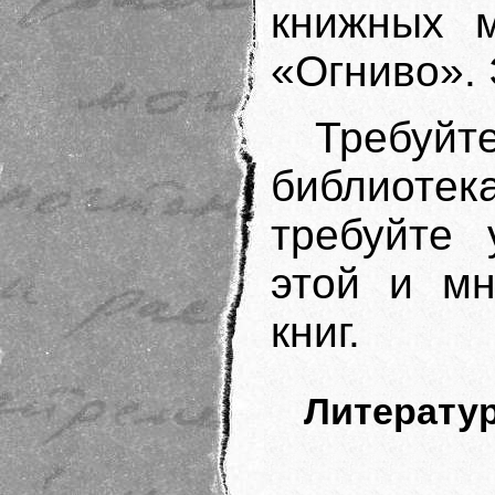
книжных м
«Огниво». 
Требуйт
библиотек
требуйте 
этой и мн
книг.
Литературн