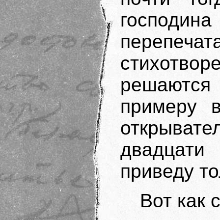
господи
перепеч
стихотворе
решаютс
примеру в
открыва
двадцати
приведу то
Вот как 