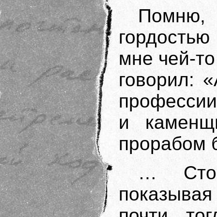
Помню
гордостью
мне чей-то
говорил: 
профессии
и каменщ
прорабом 
… Сто 
показывая
почти тог