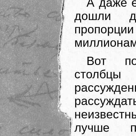
А даже 
дошли д
пропорции
миллионам
Вот по
столбцы
рассужд
рассужд
неизвест
лучше п