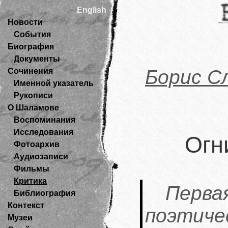
English
Новости
События
Биография
Документы
Борис С
Сочинения
Именной указатель
Рукописи
О Шаламове
Воспоминания
Исследования
Огн
Фотоархив
Аудиозаписи
Фильмы
Критика
Перва
Библиография
Контекст
поэтиче
Музеи