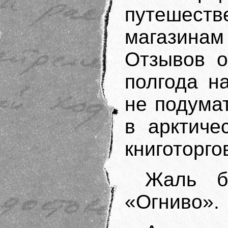
путешес
магазинам
Отзывов о
полгода н
не подумат
в арктиче
книготорго
Жаль б
«Огниво».