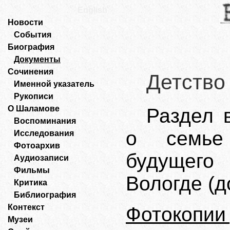
English
Новости
События
Биография
Документы
Сочинения
Детство
Именной указатель
Рукописи
О Шаламове
Раздел 
Воспоминания
о семье
Исследования
Фотоархив
будущего 
Аудиозаписи
Фильмы
Вологде (до
Критика
Библиография
Контекст
Фотокопии
Музеи