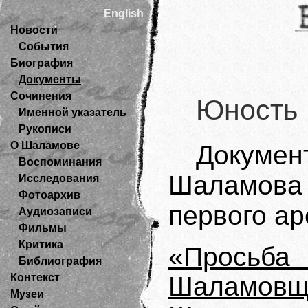
English
Новости
События
Биография
Документы
Сочинения
Юность
Именной указатель
Рукописи
О Шаламове
Докуме
Воспоминания
Шаламова в
Исследования
Фотоархив
первого аре
Аудиозаписи
Фильмы
Критика
«Прось
Библиография
Контекст
Шаламов
Музеи