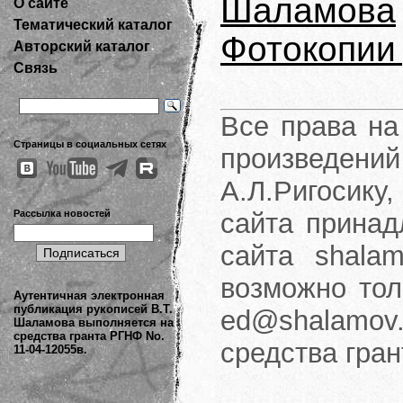
Шаламова
О сайте
Тематический каталог
Фотокопии
Авторский каталог
Связь
Все права на
Страницы в социальных сетях
произведени
А.Л.Ригосику
Рассылка новостей
сайта принад
сайта shalam
возможно тол
Аутентичная электронная
публикация рукописей В.Т.
ed@shalamov.
Шаламова выполняется на
средства гранта РГНФ No.
средства гра
11-04-12055в.