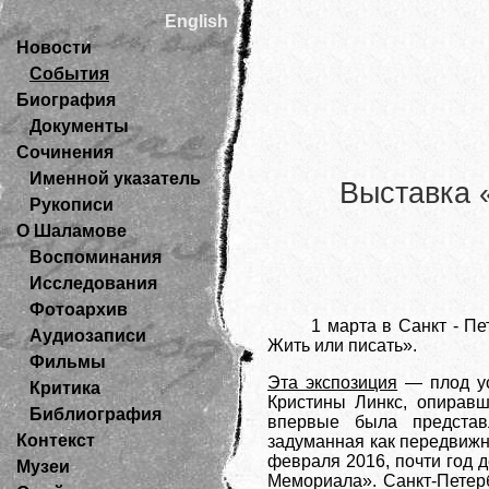
English
Новости
События
Биография
Документы
Сочинения
Именной указатель
Выставка 
Рукописи
О Шаламове
Воспоминания
Исследования
Фотоархив
1 марта в Санкт - П
Аудиозаписи
Жить или писать».
Фильмы
Эта экспозиция
— плод ус
Критика
Кристины Линкс, опиравш
Библиография
впервые была представ
Контекст
задуманная как передвижн
февраля 2016, почти год 
Музеи
Мемориала». Санкт-Петер