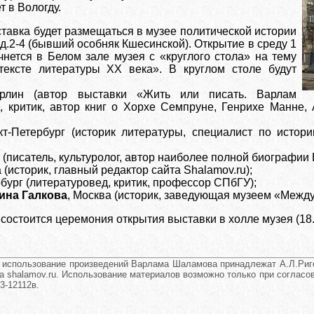
т в Вологду.
тавка будет размещаться в музее политической истории
 д.2-4 (бывший особняк Кшесинской). Открытие в среду 1
чнется в Белом зале музея с «круглого стола» на тему
ексте литературы ХХ века». В круглом столе будут
рлин (автор выставки «Жить или писать. Варлам
, критик, автор книг о Хорхе Семпруне, Генрихе Манне,
кт-Петербург (историк литературы, специалист по истор
а (писатель, культуролог, автор наиболее полной биографи
а (историк, главный редактор сайта Shalamov.ru);
рбург (литературовед, критик, профессор СПбГУ);
ина Галкова
, Москва (историк, заведующая музеем «Меж
 состоится церемония открытия выставки в холле музея (18
и использование произведений Варлама Шаламова принадлежат А.Л.Риго
а shalamov.ru. Использование материалов возможно только при согласова
3-12112в.