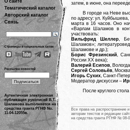
О сайте
затем, в июне, она перееде
Тематический каталог
В городе на Неве выс
Авторский каталог
по адресу: ул. Куйбышева,
Связь
марта в 16 часов. Оно на
«Варлам Шаламов в конт
участвовать:
Вильфрид Шеллер
, Бе
Шаламов»; литературовед
Страницы в социальных сетях
Шаламове и др.);
Борис Фрезинский
, Сан
России ХХ века);
Валерий Есипов
, Вологд
Рассылка новостей
Сергей Соловьёв
, Москв
Игорь Сухих
, Санкт-Пете
Модератор дискуссии –
Ир
После круглого стола
Аутентичная электронная
публикация рукописей В.Т.
Шаламова выполняется на
средства гранта РГНФ No.
Все права на распространение 
11-04-12055в.
авторам текстов и редакции сайт
на средства гранта РГНФ № 08-0