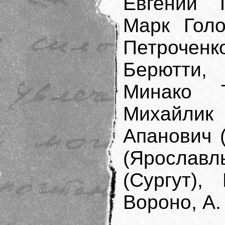
Евгений 
Марк Голо
Петроченк
Берютти,
Минако Т
Михайлик
Апанович 
(Яросла
(Сургут),
Вороно, А.