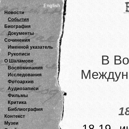
English
Новости
События
Биография
Документы
Сочинения
Именной указатель
Рукописи
В Во
О Шаламове
Воспоминания
Междун
Исследования
Фотоархив
Аудиозаписи
Фильмы
Критика
1
Библиография
Контекст
Музеи
18-19 и