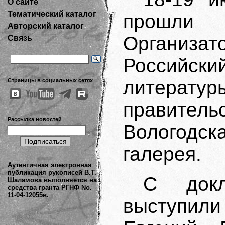
О сайте
Тематический каталог
прошли 
Авторский каталог
Организат
Связь
Российски
литера
Страницы в социальных сетях
правитель
Рассылка новостей
Вологодс
галерея.
Аутентичная электронная
публикация рукописей В.Т.
С докл
Шаламова выполняется на
средства гранта РГНФ No.
11-04-12055в.
выступи