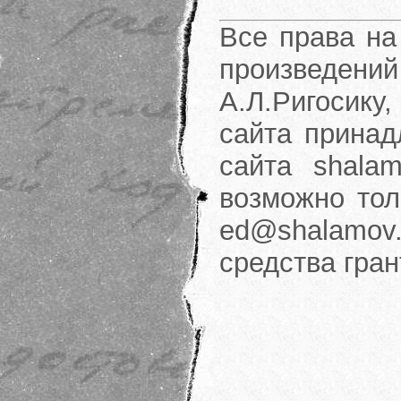
Все права на
произведени
А.Л.Ригосику
сайта принад
сайта shalam
возможно тол
ed@shalamov.
средства гра