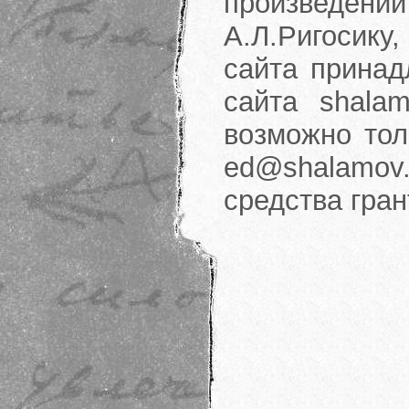
произведени
А.Л.Ригосику
сайта принад
сайта shalam
возможно тол
ed@shalamov.
средства гра