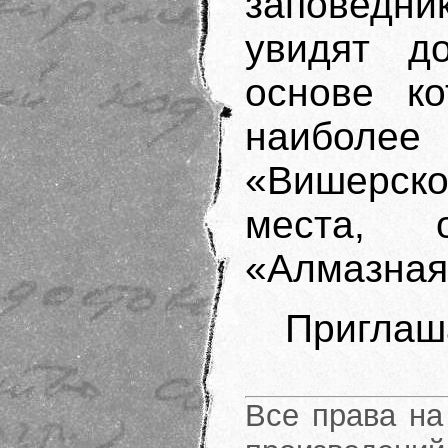
заповедни
увидят д
основе ко
наибол
«Вишерско
места, 
«Алмазная
Приглаша
Все права на