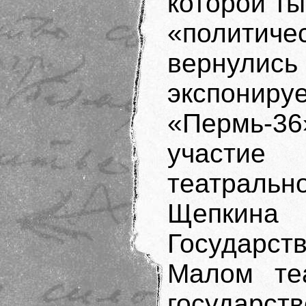
которой т
«политиче
вернулись 
экспониру
«Пермь-3
участи
театраль
Щепки
Государс
Малом те
государств