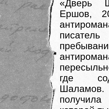
«Дверь 
Ершов, 2
антирома
писатель
пребывани
антиром
пересыльн
где сод
Шаламов
получила