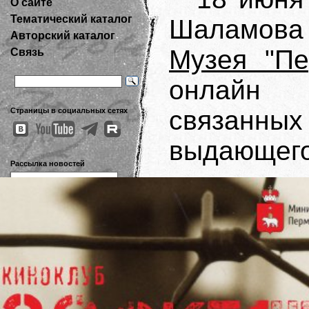
О сайте
Тематический каталог
Шаламова 
Авторский каталог
Музея "Пе
Связь
онлайн 
связанных
Страницы в социальных сетях
выдающего
Рассылка новостей
Аутентичная электронная
публикация рукописей В.Т.
Шаламова выполняется на
средства гранта РГНФ No.
11-04-12055в.