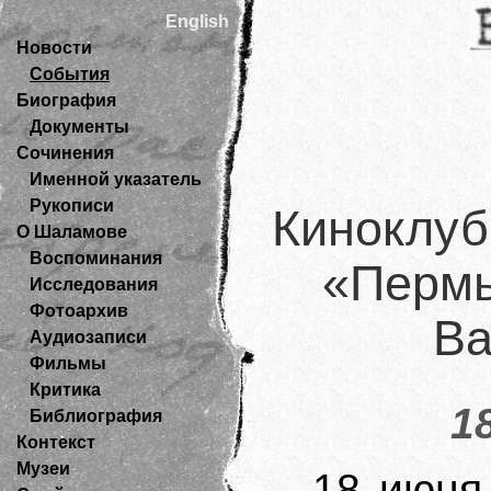
English
Новости
События
Биография
Документы
Сочинения
Именной указатель
Рукописи
Киноклуб
О Шаламове
Воспоминания
«Пермь
Исследования
Фотоархив
Ва
Аудиозаписи
Фильмы
Критика
1
Библиография
Контекст
Музеи
18 июня