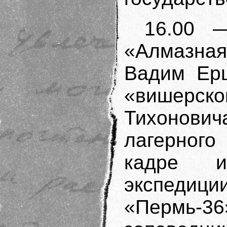
16.00 
«Алмазна
Вадим Ерш
«вишерско
Тихонови
лагерного
кадре и
экспедици
«Пермь