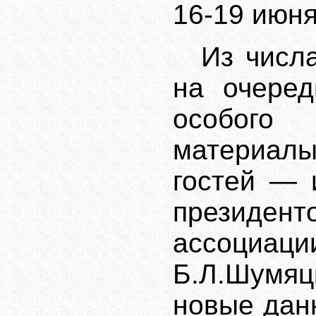
16-19 июня
Из числ
на очеред
особого
материал
гостей — 
президе
ассоциа
Б.Л.Шумяц
новые дан