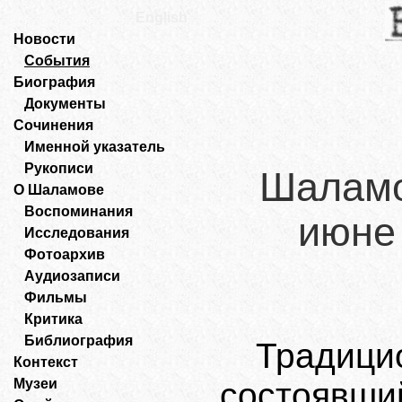
English
Новости
События
Биография
Документы
Сочинения
Именной указатель
Рукописи
Шаламо
О Шаламове
Воспоминания
июне 
Исследования
Фотоархив
Аудиозаписи
Фильмы
Критика
Библиография
Традици
Контекст
Музеи
состоявш