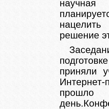
научная
планирует
нацелить
решение э
Заседа
подготовк
приняли у
Интернет
прошло
день.Конф