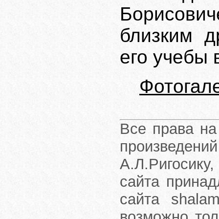
Борисович
близким д
его учебы 
Фотогал
Все права на
произведени
А.Л.Ригосику
сайта принад
сайта shalam
возможно тол