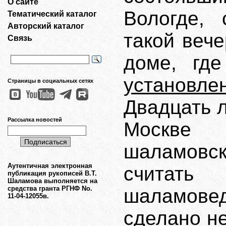
О сайте
Вологде,
Тематический каталог
Авторский каталог
такой вече
Связь
доме, гд
установл
Страницы в социальных сетях
Двадцать л
Рассылка новостей
Москве 
шаламовск
Аутентичная электронная
считать
публикация рукописей В.Т.
Шаламова выполняется на
средства гранта РГНФ No.
шаламове
11-04-12055в.
сделано н