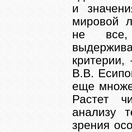
и значен
мировой л
не все,
выдержи
критерии,
В.В. Есип
еще множе
Растет ч
анализу т
зрения осо