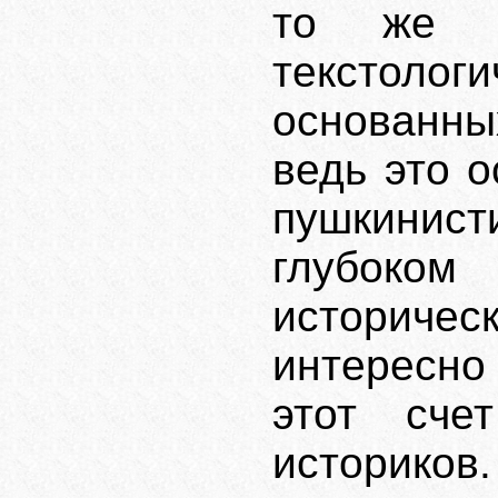
то же в
текстоло
основанны
ведь это о
пушкинис
глубоком
историче
интересно
этот сче
историков