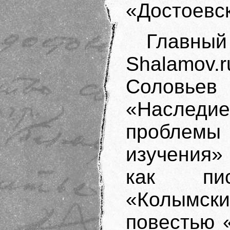
«Достоевск
Главный
Shalam
Соловь
«Наследие
проблемы
изучения»
как пи
«Колымски
повестью 