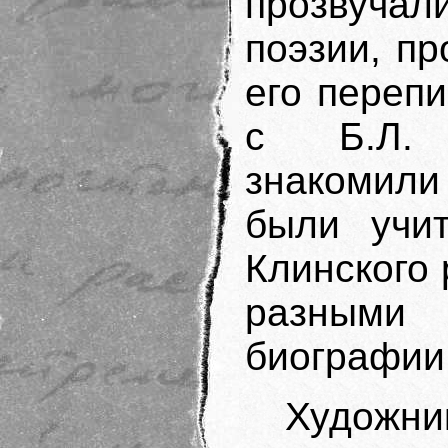
прозвуча
поэзии, п
его перепи
с Б.Л. 
знакомили
были учит
Клинского 
разными 
биографии
Художни