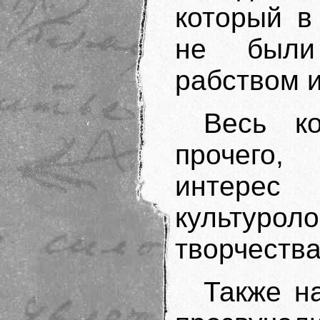
который в
не были
рабством 
Весь к
прочего,
интере
культурол
творчеств
Также н