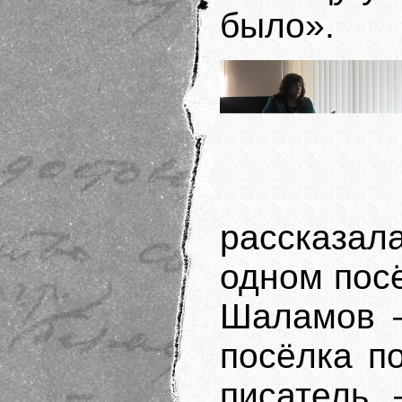
было».
рассказа
одном посё
Шаламов —
посёлка п
писатель