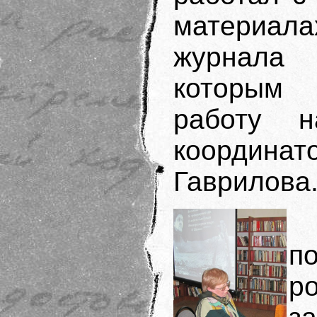
материала
журнала
которым 
работу н
координат
Гаврилова
по
р