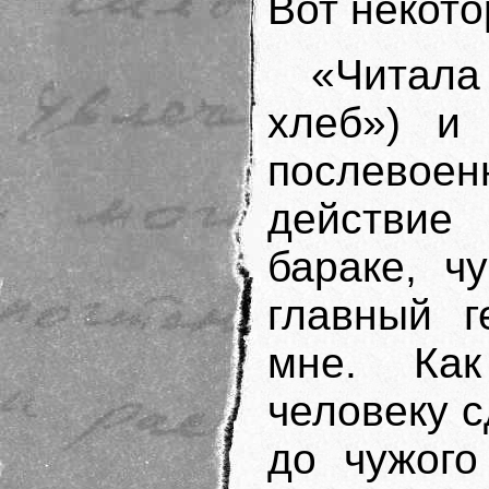
Вот некото
«Читал
хлеб») и 
послево
действие
бараке, ч
главный г
мне. Ка
человеку с
до чужого