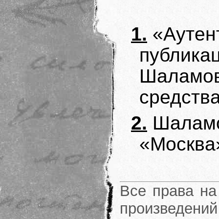
1.
«Аутен
публикац
Шаламов
средства
2.
Шаламов
«Москва»
Все права на
произведени