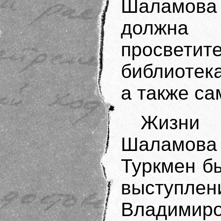
Шаламова
должн
просве
библиотека
а также са
Жизн
Шаламов
Туркмен б
выступл
Владимир