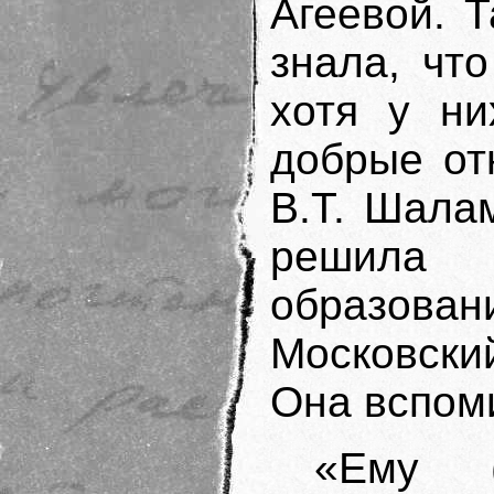
Агеевой. Т
знала, чт
хотя у ни
добрые от
В.Т. Шала
решила
образован
Московски
Она вспом
«Ему (