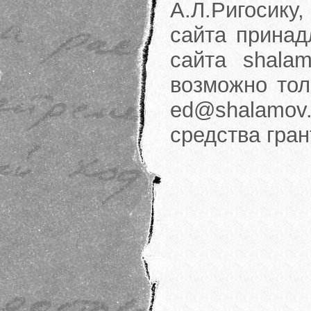
А.Л.Ригосику
сайта принад
сайта shalam
возможно тол
ed@shalamov.
средства гра