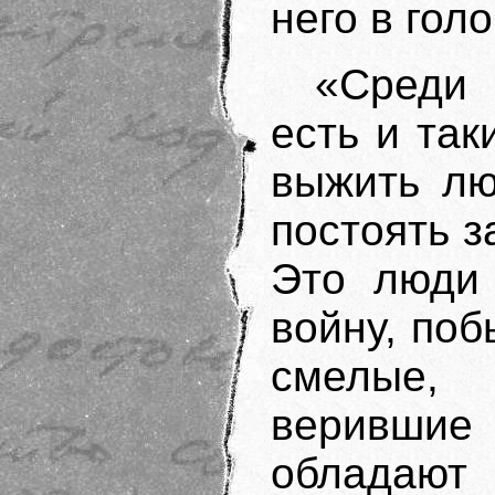
него в гол
«Среди
есть и так
выжить лю
постоять з
Это люди 
войну, по
смелые,
верившие
обладаю