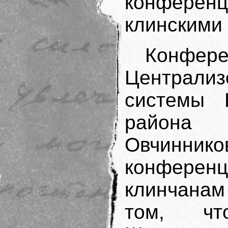
конфере
клинскими
Конфер
Централи
системы К
района
Овчинник
конфере
клинчанам
том, чт