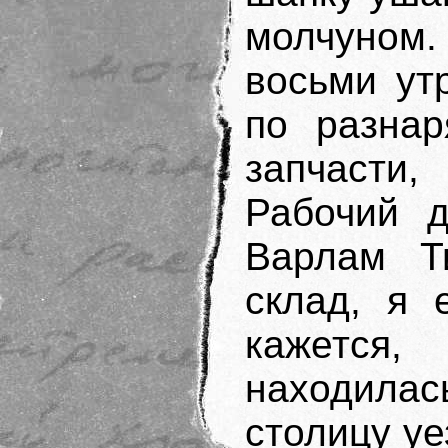
молчуном.
восьми ут
по разнар
запчасти,
Рабочий д
Варлам Т
склад, я 
кажется
находил
столицу уе