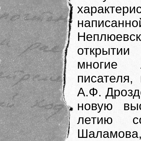
характери
написанно
Неплюев
открытии 
многие 
писателя,
А.Ф. Дрозд
новую выс
летию с
Шаламо