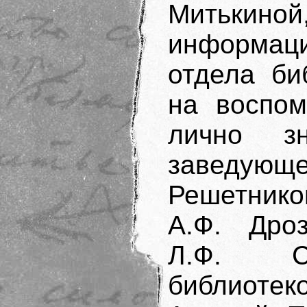
Митькино
информаци
отдела би
на воспом
лично з
заведующ
Решетник
А.Ф. Дроз
Л.Ф. Ст
библиотек