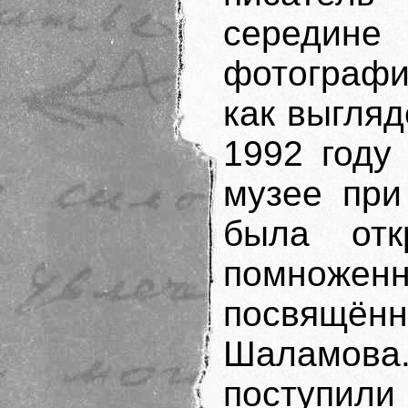
середин
фотографи
как выгляд
1992 году
музее при
была отк
помнож
посвящённ
Шаламова
поступили