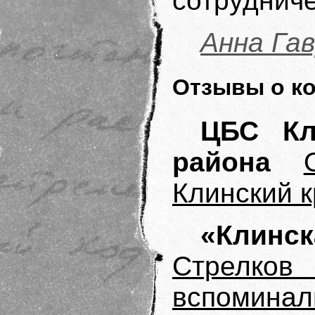
сотрудниче
Анна Га
Отзывы о к
ЦБС Кл
района
Клинский 
«Клинс
Стрелков
вспоминал