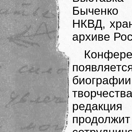
Быченко 
НКВД, хра
архиве Ро
Конфере
появляет
биограф
творчеств
редакция 
продо