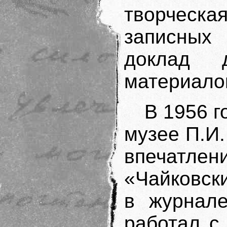
творческ
записных
доклад д
материало
В 1956 г
музее П.И.
впечатлен
«Чайковск
в журнале
работал с