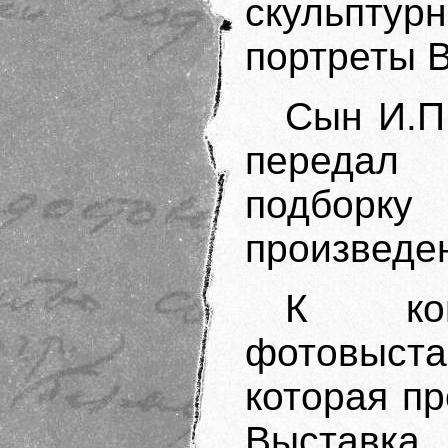
скульпт
портреты 
Сын И.П.
передал 
подборк
произведе
К кон
фотовыст
которая п
Выставка