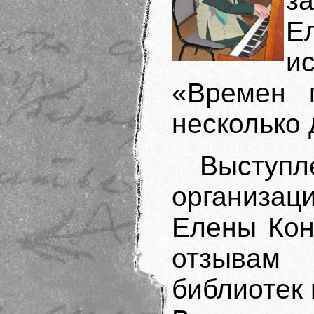
з
Е
и
«Времен г
несколько 
Высту
организац
Елены Кон
отзывам
библиотек 