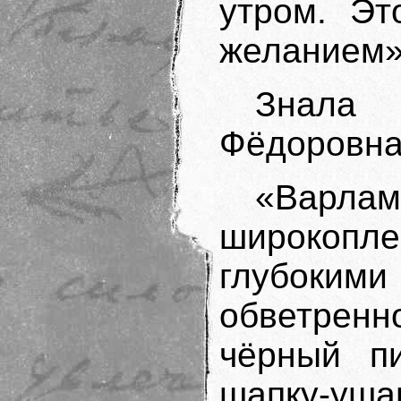
утром. Эт
желанием»
Знала 
Фёдоровна
«Варлам
широкопле
глубок
обветрен
чёрный пи
шапку-уша