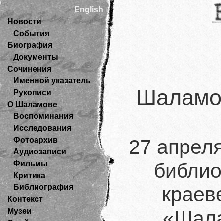
English
Новости
События
Биография
Документы
Сочинения
Именной указатель
Шаламов
Рукописи
О Шаламове
Воспоминания
Исследования
27 апрел
Фотоархив
Аудиозаписи
библио
Фильмы
Критика
краев
Библиография
Контекст
«Шала
Музеи