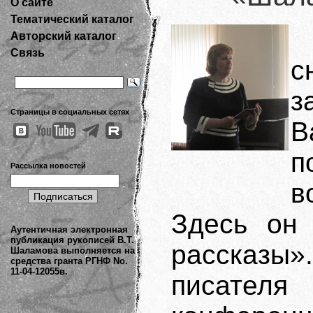
О сайте
Тематический каталог
Авторский каталог
Связь
с
з
Страницы в социальных сетях
В
Рассылка новостей
в
Здесь он 
Аутентичная электронная
публикация рукописей В.Т.
рассказы»
Шаламова выполняется на
средства гранта РГНФ No.
11-04-12055в.
писател