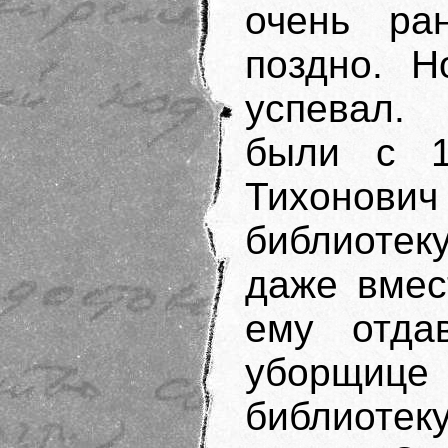
очень ра
поздно. Н
успевал.
были с 1
Тихонович
библиотеку
даже вмес
ему отда
уборщице
библиотеку