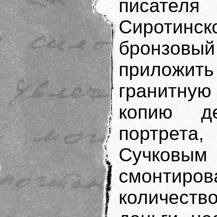
писате
Сиротин
бронзов
приложить
гранитную
копию де
портрет
Сучковым 
смонтиро
количеств