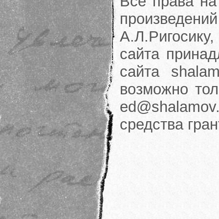
Все права на
произведени
А.Л.Ригосику
сайта принад
сайта shalam
возможно тол
ed@shalamov.
средства гра