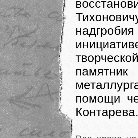
восстано
Тихонов
надгроб
инициатив
творческ
памятник
металлург
помощи че
Контарева