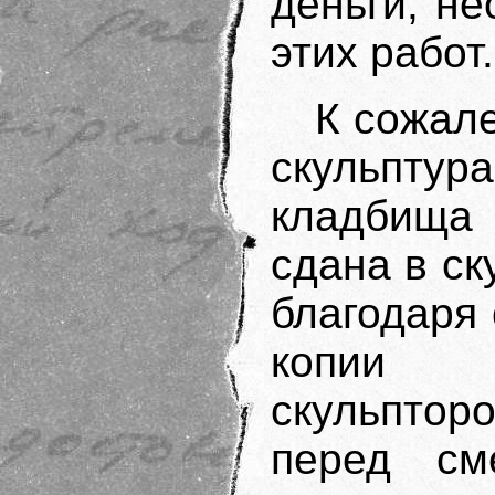
деньги, н
этих работ.
К сожале
скульпт
кладбища 
сдана в ск
благодаря
копии п
скульпто
перед см