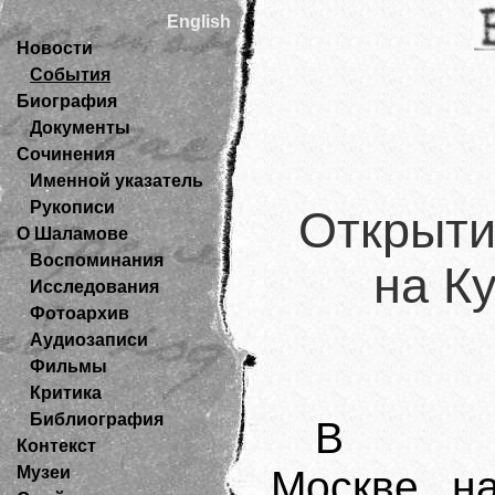
English
Новости
События
Биография
Документы
Сочинения
Именной указатель
Рукописи
Открыти
О Шаламове
Воспоминания
на К
Исследования
Фотоархив
Аудиозаписи
Фильмы
Критика
Библиография
В
Контекст
Музеи
Москве н