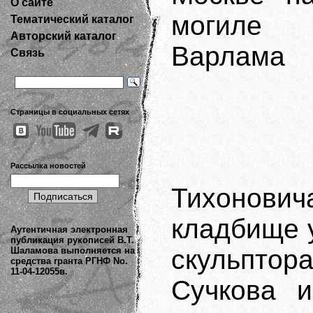
О сайте
могиле
Тематический каталог
Авторский каталог
Варлама
Связь
Страницы в социальных сетях
Рассылка новостей
Тихонович
кладбище у
Аутентичная электронная
публикация рукописей В.Т.
скульпт
Шаламова выполняется на
средства гранта РГНФ No.
11-04-12055в.
Сучкова и