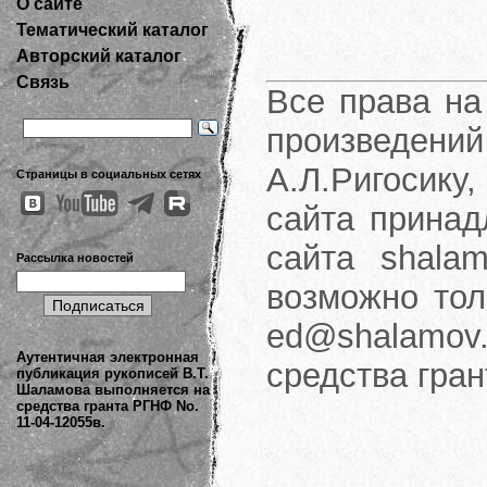
О сайте
Тематический каталог
Авторский каталог
Связь
Все права на
произведени
А.Л.Ригосику
Страницы в социальных сетях
сайта принад
сайта shalam
Рассылка новостей
возможно тол
ed@shalamov.
Аутентичная электронная
средства гра
публикация рукописей В.Т.
Шаламова выполняется на
средства гранта РГНФ No.
11-04-12055в.