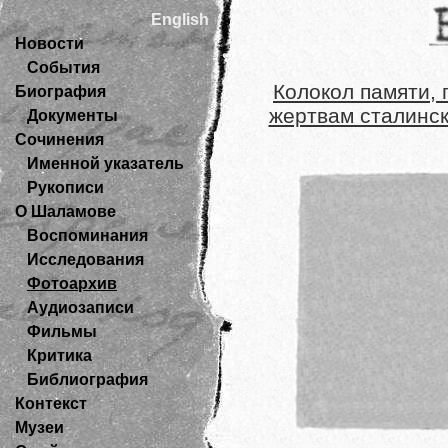
English
Новости
События
Колокол памяти,
Биография
жертвам сталинск
Документы
Сочинения
Именной указатель
Рукописи
О Шаламове
Воспоминания
Исследования
Фотоархив
Аудиозаписи
Фильмы
Критика
Библиография
Контекст
Музеи