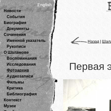
English
Новости
События
Биография
Документы
Сочинения
Именной указатель
Назад
|
Шала
Рукописи
О Шаламове
Воспоминания
Первая э
Исследования
Фотоархив
Аудиозаписи
Фильмы
Критика
Библиография
Контекст
Музеи