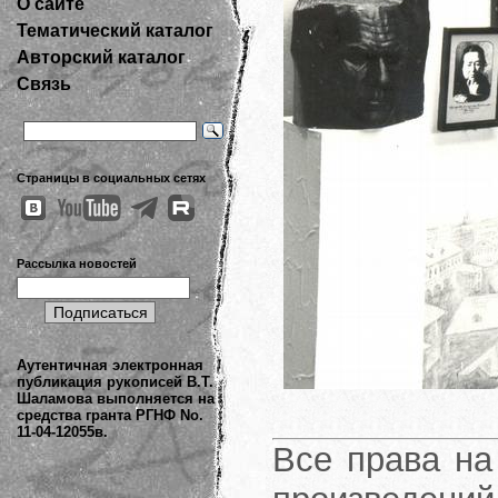
О сайте
Тематический каталог
Авторский каталог
Связь
Страницы в социальных сетях
Рассылка новостей
Аутентичная электронная
публикация рукописей В.Т.
Шаламова выполняется на
средства гранта РГНФ No.
11-04-12055в.
Все права на