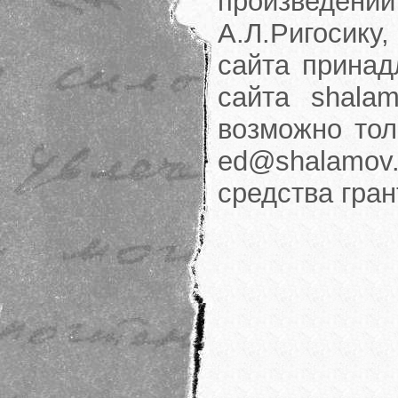
произведени
А.Л.Ригосику
сайта принад
сайта shalam
возможно тол
ed@shalamov.
средства гра