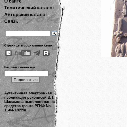
О сайте
Тематический каталог
Авторский каталог
Связь
Страницы в социальных сетях
Рассылка новостей
Аутентичная электронная
публикация рукописей В.Т.
Шаламова выполняется на
средства гранта РГНФ No.
11-04-12055в.