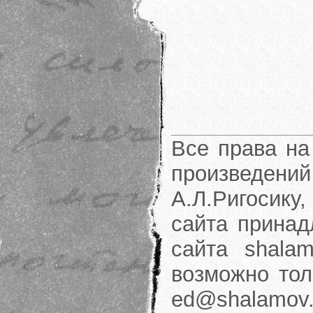
Все права на
произведени
А.Л.Ригосику
сайта принад
сайта shalam
возможно тол
ed@shalamov.