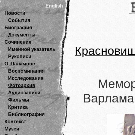
English
Новости
События
Биография
Документы
Сочинения
Красновиш
Именной указатель
Рукописи
О Шаламове
Воспоминания
Исследования
Мемор
Фотоархив
Аудиозаписи
Варлама
Фильмы
Критика
Библиография
Контекст
Музеи