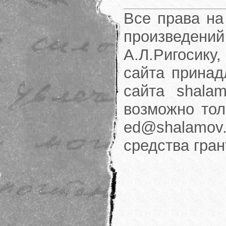
Все права на
произведени
А.Л.Ригосику
сайта принад
сайта shalam
возможно тол
ed@shalamov.
средства гра