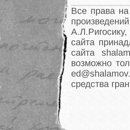
Все права на
произведени
А.Л.Ригосику
сайта принад
сайта shalam
возможно тол
ed@shalamov.
средства гра