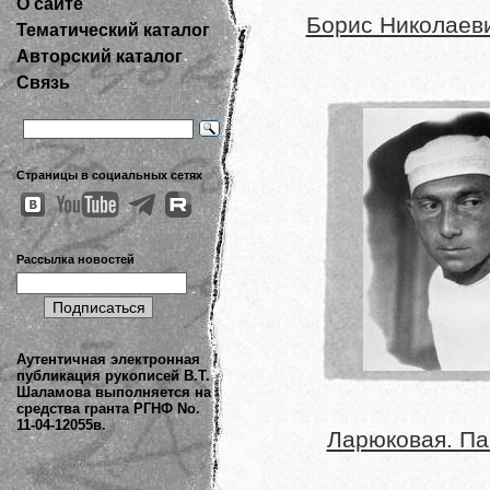
О сайте
Борис Николаеви
Тематический каталог
Авторский каталог
Связь
Страницы в социальных сетях
Рассылка новостей
Аутентичная электронная
публикация рукописей В.Т.
Шаламова выполняется на
средства гранта РГНФ No.
11-04-12055в.
Ларюковая. Па