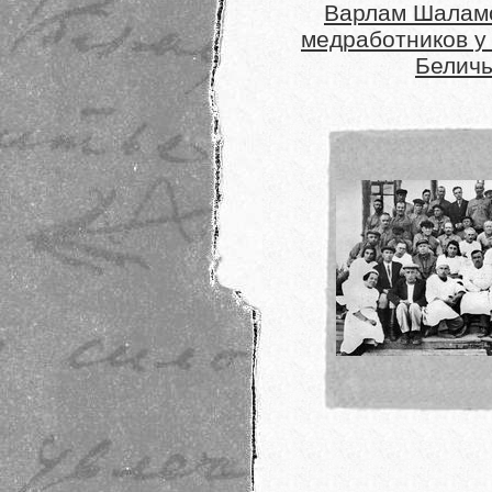
Варлам Шаламо
медработников у
Белич