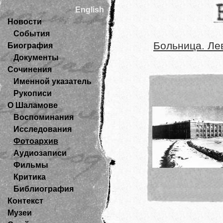
English
Новости
События
Больница. Ле
Биография
Документы
Сочинения
Именной указатель
Рукописи
О Шаламове
Воспоминания
Исследования
Фотоархив
Аудиозаписи
Фильмы
Критика
Библиография
Контекст
Музеи