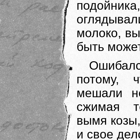
подойника
оглядывал
молоко, в
быть может
Ошибал
потому, 
мешали н
сжимая т
вымя козы,
и свое дел