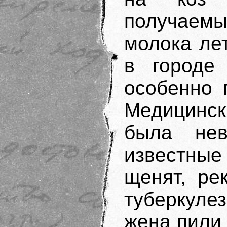
получаем
молока ле
в городе
особенно 
Медицинск
была нев
известны
щенят, ре
туберкуле
жена пили 