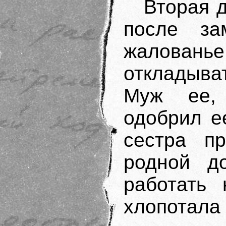
Вторая 
после за
жалован
откладыват
Муж ее, 
одобрил е
сестра п
родной д
работать
хлопотала 