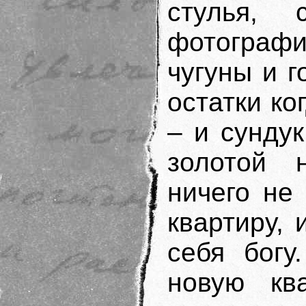
стулья,
фотогра
чугуны и г
остатки ко
– и сундук
золотой 
ничего не
квартиру,
себя богу
новую ква