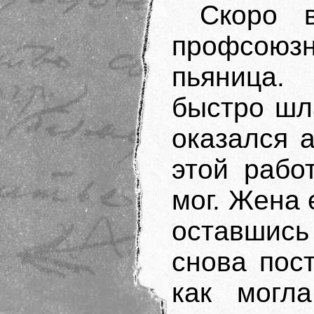
Скоро 
профсоюзн
пьяница.
быстро шла
оказался 
этой рабо
мог. Жена 
оставшись 
снова пос
как могл