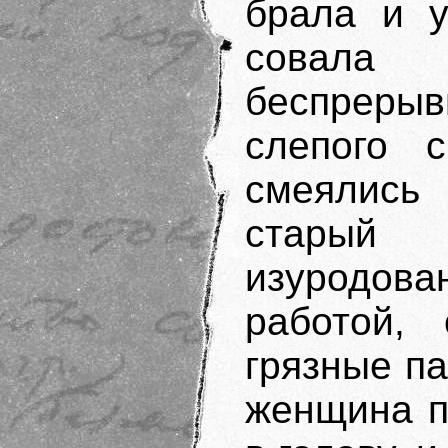
брала и у
совала
беспреры
слепого 
смеялись 
старый
изуродов
работой, 
грязные п
женщина п