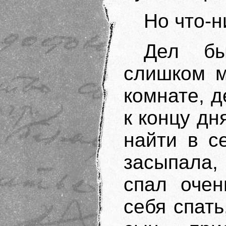
Но что-н
Дел бы
слишком м
комнате, д
к концу дн
найти в с
засыпала,
спал очен
себя спать