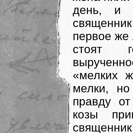
день, и 
священник
первое же 
стоят г
вырученно
«мелких ж
мелки, но
правду от
козы при
священни