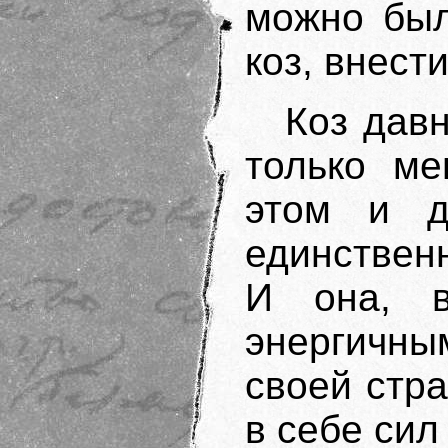
можно был
коз, внест
Коз дав
только ме
этом и д
единствен
И она, в
энергичны
своей стр
в себе сил