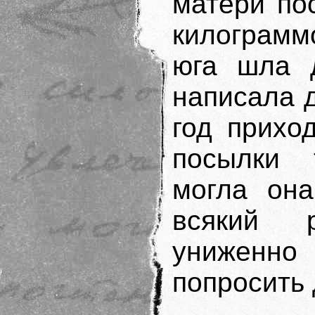
матери по
килограмм
юга шла д
написала д
год прихо
посылки 
могла он
всякий 
униженно 
попросить 