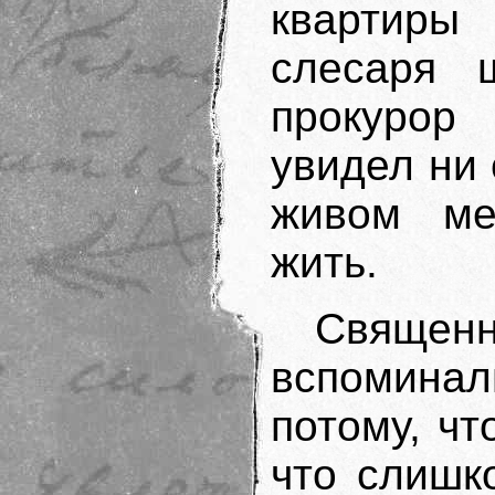
квартиры 
слесаря ш
прокурор
увидел ни 
живом ме
жить.
Священ
вспоминал
потому, чт
что слишк