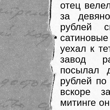
отец веле
за девяно
рублей 
сатиновые
уехал к те
завод р
посылал д
рублей по 
вскоре з
митинге он