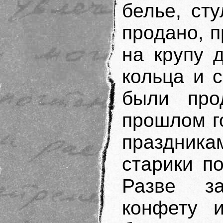
белье, ст
продано, п
на крупу 
кольца и 
были про
прошлом г
праздника
старики по
Разве за
конфету и