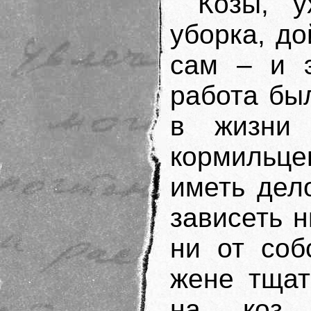
Козы, у
уборка, до
сам – и э
работа бы
в жизни
кормильце
иметь дел
зависеть н
ни от соб
жене тщат
на коз 