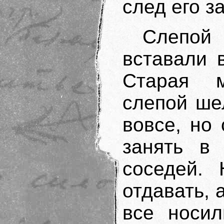
след его з
Слепой
вставали 
Старая м
слепой ше
вовсе, но
занять в 
соседей.
отдавать, 
все носил