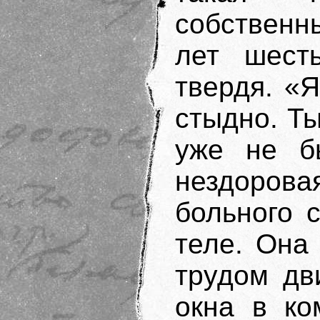
собственн
лет шесть
твердя. «Я
стыдно. Ты
уже не бы
нездоров
больного 
теле. Она
трудом дв
окна в ко