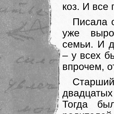
коз. И все
Писала 
уже выро
семьи. И 
– у всех б
впрочем, о
Старш
двадцатых
Тогда бы