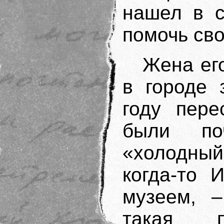
нашел в с
помочь сво
Жена его
в городе 
году пере
были по
«холодный
когда-то 
музеем, –
такая п