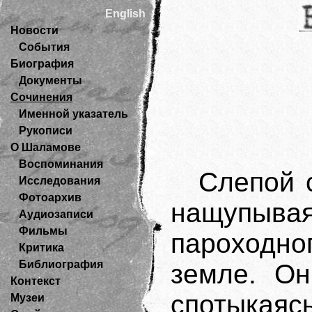
English
Новости
События
Биография
Документы
Сочинения
Именной указатель
Рукописи
О Шаламове
Воспоминания
Слепой 
Исследования
Фотоархив
нащупывая
Аудиозаписи
Фильмы
пароходно
Критика
Библиография
земле. Он
Контекст
спотыкаяс
Музеи