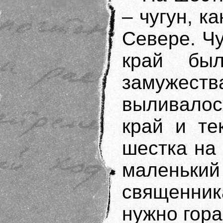
– чугун, к
Севере. Чу
край бы
замужеств
выливалос
край и те
шестка на 
маленьки
священник
нужно гор