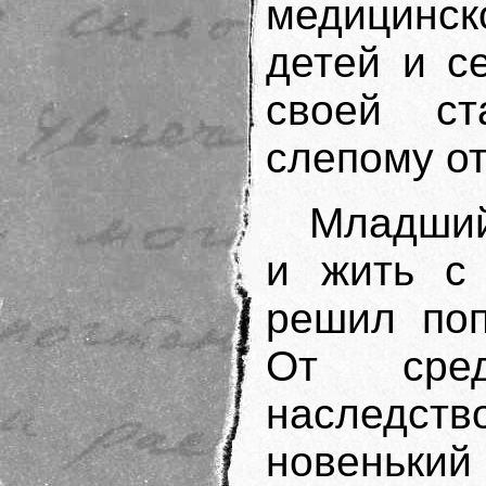
медицинск
детей и с
своей с
слепому о
Младший
и жить с
решил поп
От сред
наследств
новенький