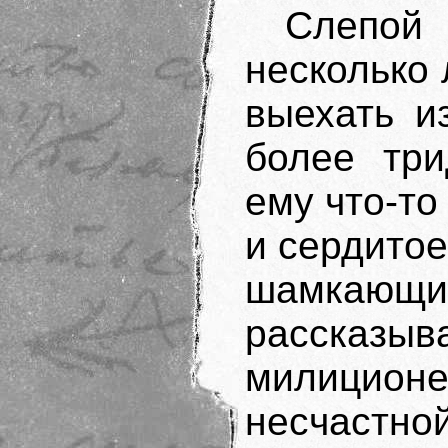
Слепой
несколько
выехать и
более три
ему что-то
и сердито
шамкающи
рассказ
милиционе
несчастн