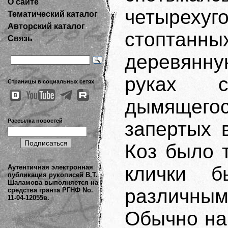
О сайте
четырехуг
Тематический каталог
Авторский каталог
стоптан
Связь
деревянну
руках с
Страницы в социальных сетях
дымящего
Рассылка новостей
запертых 
Коз было 
клички 
Аутентичная электронная
публикация рукописей В.Т.
Шаламова выполняется на
различны
средства гранта РГНФ No.
11-04-12055в.
Обычно на 