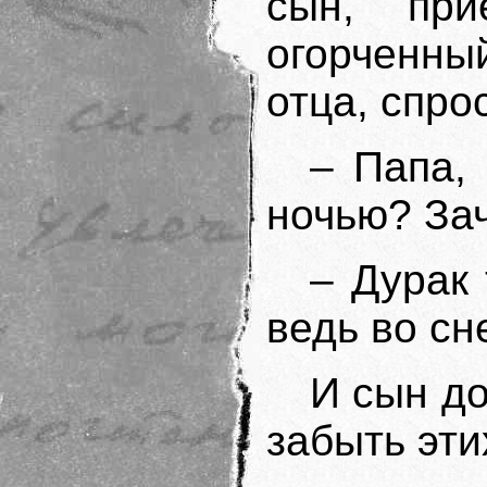
сын, пр
огорченны
отца, спро
– Папа,
ночью? Зач
– Дурак 
ведь во сне
И сын до
забыть эти