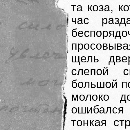
та коза, к
час разд
беспорядо
просовыва
щель две
слепой 
большой п
молоко д
ошибался 
тонкая ст