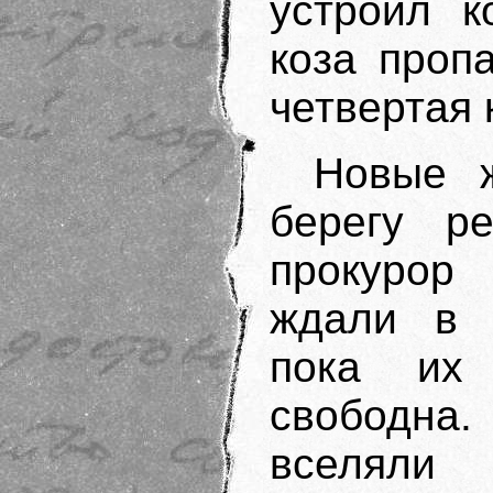
устроил к
коза проп
четвертая 
Новые 
берегу р
прокурор
ждали в г
пока их 
свободна
вселяли