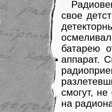
Радиов
свое детс
детекторн
осмеливал
батарею о
аппарат. 
радиоприе
разлетевш
смогут, не
на радиона