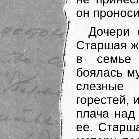
он проноси
Дочери 
Старшая жи
в семье 
боялась м
слезные
горестей, 
плача над
ее. Старш