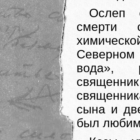
Ослеп 
смерти 
химичес
Северном 
вода», 
священник
священни
сына и две
был любим