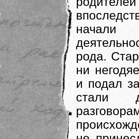
родител
впоследс
начали
деятельно
рода. Ста
ни негодя
и подал за
стали 
разгово
происхожд
не принес