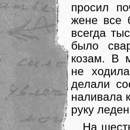
просил по
жене все 
всегда тыс
было сва
козам. В 
не ходила
делали со
наливала к
руку леден
На шестк