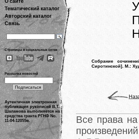
О сайте
У
Тематический каталог
Авторский каталог
П
Связь
Н
Страницы в социальных сетях
Собрание сочинений
Сиротинской]. М.: Ху
Рассылка новостей
Наз
Аутентичная электронная
публикация рукописей В.Т.
Шаламова выполняется на
средства гранта РГНФ No.
Все права на
11-04-12055в.
произведени