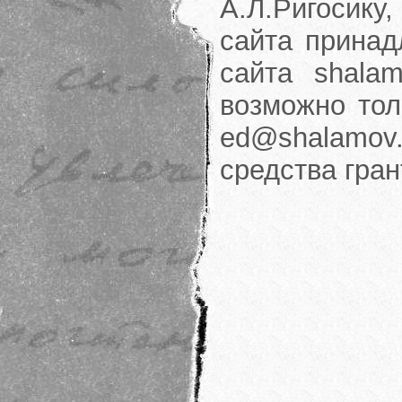
А.Л.Ригосику
сайта принад
сайта shalam
возможно тол
ed@shalamov.
средства гра