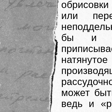
обрисовки
или пер
неподдель
бы и ко
приписыва
натянутое
произв
рассудоч
может быт
ведь и «р