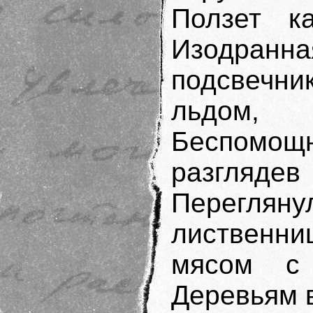
Ползет к
Изодран
подсвечни
льдом, 
Беспомощн
разгля
Перегляну
лиственн
мясом с
Деревьям в