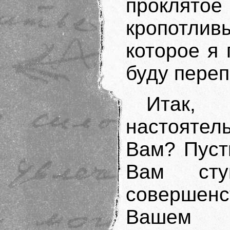
проклят
кропотли
которое я 
буду переп
Итак,
настоятель
Вам? Пуст
Вам сту
совершен
Ваше