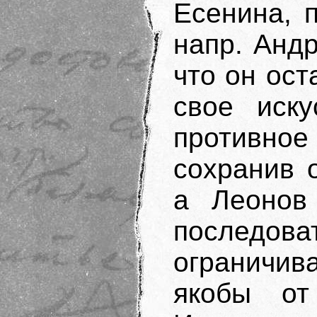
Есенина, п
напр. Анд
что он ост
свое иску
противно
сохранив 
а Леонов
последо
ограничив
якобы от