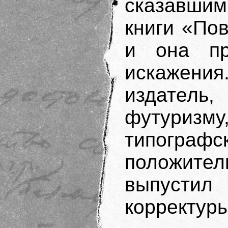
сказавши
книги «Пов
и она пр
искажен
издатель
футуризму
типогра
положите
выпустил
корректуры