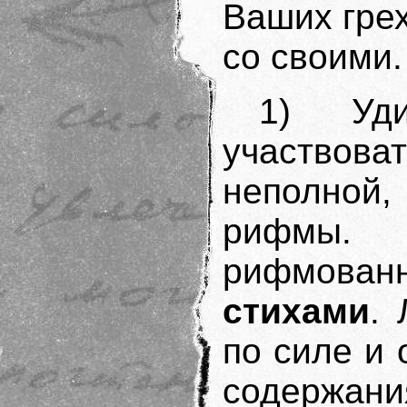
Ваших гре
со своими.
1) Уд
участво
неполной,
рифмы. 
рифмован
стихами
.
по силе и 
содержания