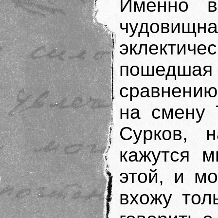
Именно в
чудовищн
эклектичес
пошедшая
сравнению
на смену 
Сурков, 
кажутся м
этой, и м
вхожу тол