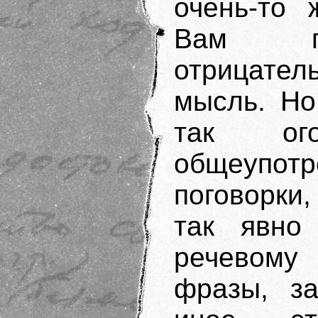
очень-то 
Вам пр
отрицател
мысль. Но
так ог
общеупот
поговорки,
так явно
речевому
фразы, за