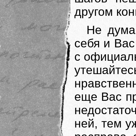
другом кон
Не дума
себя и Вас
с официал
утешайтес
нравствен
еще Вас п
недостато
ней, тем у