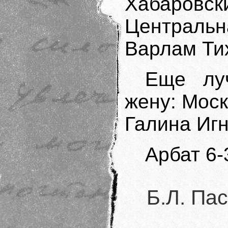
Хабаровск
Централь
Варлам Ти
Еще лу
жену: Москв
Галина Игн
Арбат 6-
Б.Л. Па