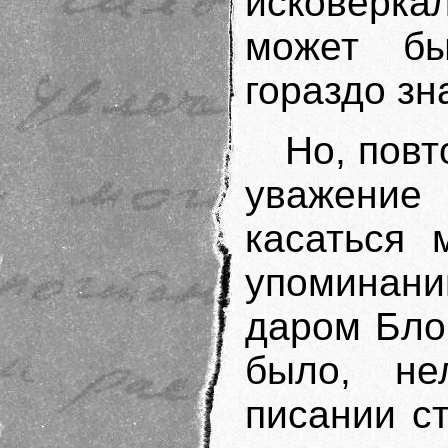
исковерка
может бы
гораздо зн
Но, повт
уважение
касаться 
упоминани
даром Блок
было, не
писании ст