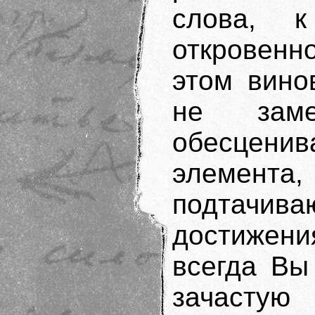
слова, к
откровенн
этом вино
не замеч
обесцени
элемен
подтачив
достижени
всегда Вы
зачасту