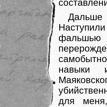
составлен
Дальше
Наступил
фальш
перерож
самобыт
навыки 
Маяков
убийствен
для меня