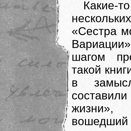
Какие-
нескольк
«Сестра м
Вариаци
шагом про
такой книг
в замыс
составили
жизни»,
вошедший 