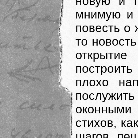
новую и п
мнимую и 
повесть о
то новость
открыти
построит
плохо на
послужи
оконными 
стихов, ка
шагов пеш