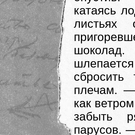
катаясь л
листьях
пригоре
шоколад
шлепается
сбросить 
плечам. —
как ветро
забыть 
парусов. 