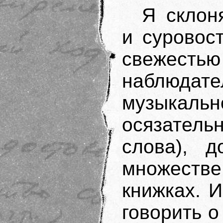
Я склон
и суровос
свежестью
наблюд
музыкальн
осязатель
слова), д
множест
книжках. И
говорить о