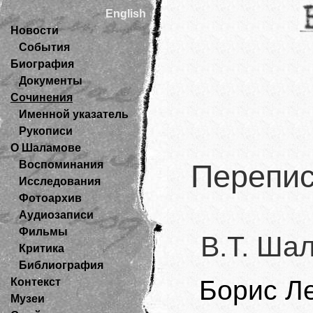
English
Новости
События
Биография
Документы
Сочинения
Именной указатель
Рукописи
О Шаламове
Воспоминания
Перепис
Исследования
Фотоархив
Аудиозаписи
Фильмы
В.Т. Ша
Критика
Библиография
Борис Л
Контекст
Музеи