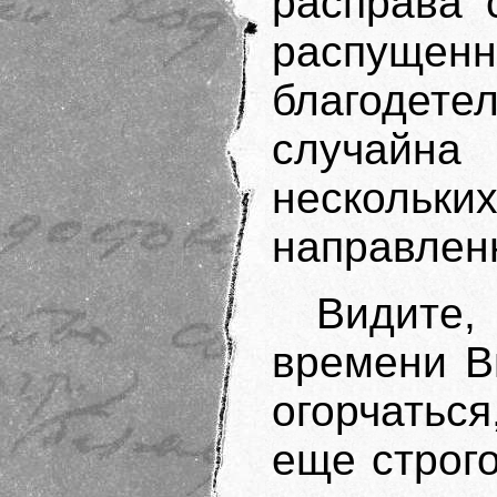
расправа 
распущ
благоде
случайна
нескольки
направлен
Видите
времени В
огорчаться
еще строго