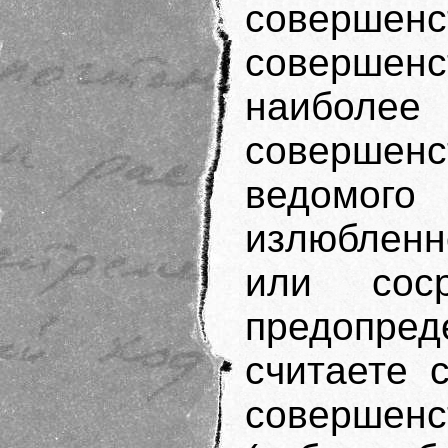
совер
совершенс
наиболее 
совершенс
ведомог
излюбленн
или соср
предопред
считаете 
совершен