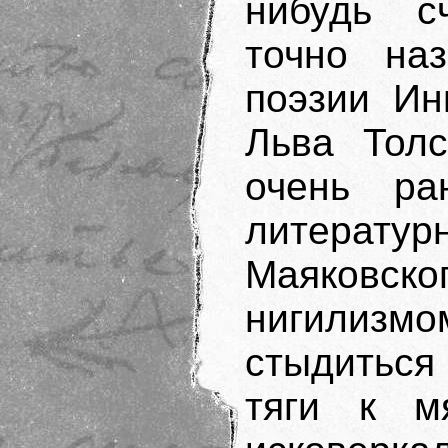
нибудь с
точно наз
поэзии Ин
Льва Толс
очень ра
литера
Маяковско
нигилиз
стыдиться
тяги к м