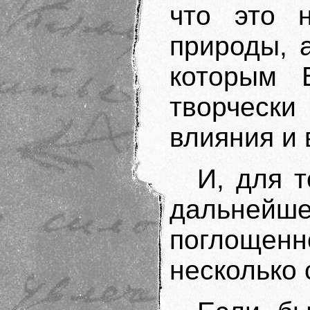
что это 
природы, 
которым 
творчески
влияния и 
И, для 
дальней
поглощен
несколько 