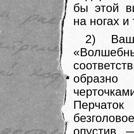
бы этой в
на ногах и
2) Ваш
«Волше
соответст
образно
черточк
Перчаток
безголов
опустив. 