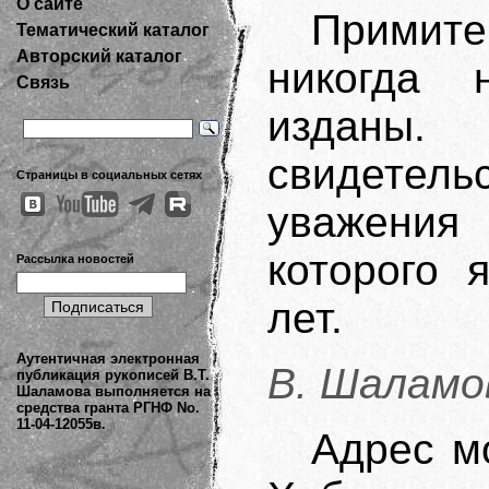
О сайте
Примите
Тематический каталог
Авторский каталог
никогда 
Связь
изданы.
свидетель
Страницы в социальных сетях
уважения 
которого 
Рассылка новостей
лет.
Аутентичная электронная
В. Шаламо
публикация рукописей В.Т.
Шаламова выполняется на
средства гранта РГНФ No.
11-04-12055в.
Адрес мо