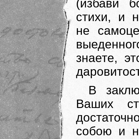
(избави б
стихи, и 
не самоце
выеденног
знаете, э
даровитост
В закл
Ваших ст
достаточ
собою и н