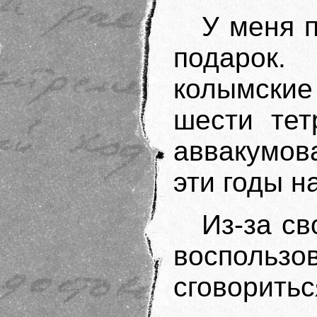
У меня 
подарок
колымски
шести тет
аввакумова
эти годы н
Из-за св
воспользо
сговоритьс