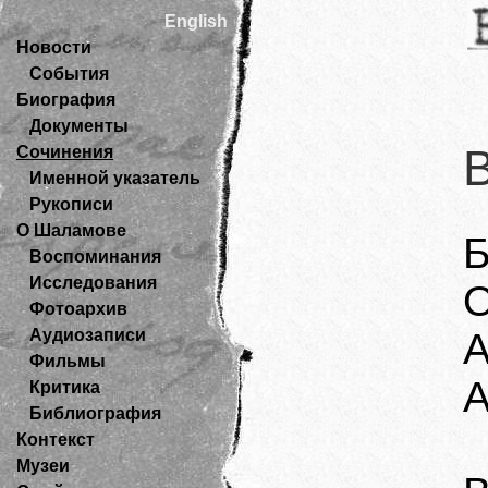
English
Новости
События
Биография
Документы
Сочинения
Именной указатель
Рукописи
О Шаламове
Б
Воспоминания
Исследования
О
Фотоархив
Аудиозаписи
А
Фильмы
А
Критика
Библиография
Контекст
Музеи