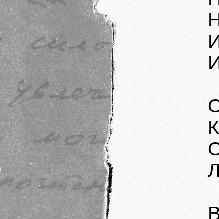
Н
И
И
О
К
О
Л
В