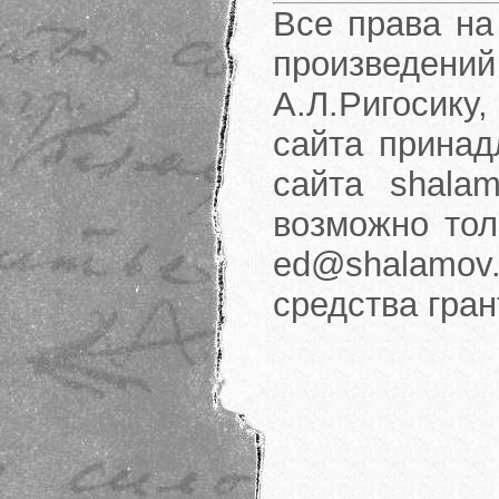
Все права на
произведени
А.Л.Ригосику
сайта принад
сайта shalam
возможно тол
ed@shalamov.
средства гра