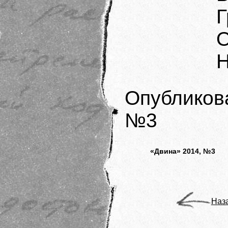
Г
О
Н
Опубликов
№3
«Двина» 2014, №3
Наз