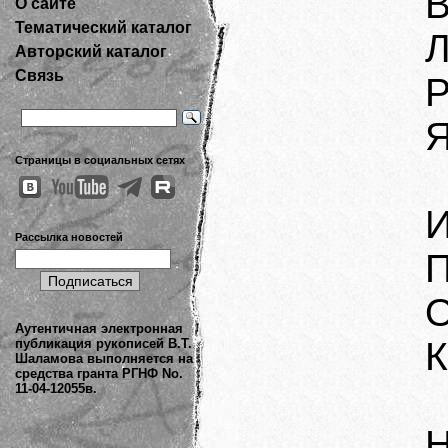
В
О сайте
Тематический каталог
Л
Авторский каталог
Связь
Р
Я
Страницы в социальных сетях
И
Рассылка новостей
П
О
Аутентичная электронная
К
публикация рукописей В.Т.
Шаламова выполняется на
средства гранта РГНФ No.
11-04-12055в.
Н