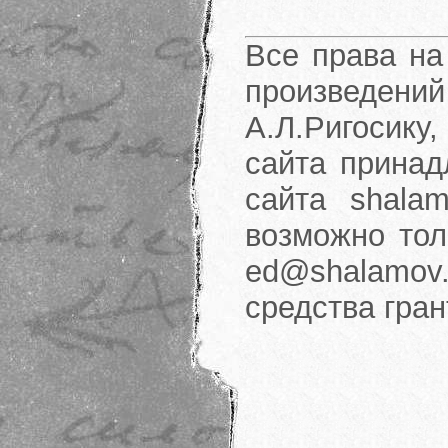
Все права на
произведени
А.Л.Ригосику
сайта принад
сайта shalam
возможно тол
ed@shalamov.
средства гра