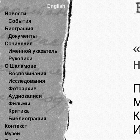
English
Новости
События
Биография
Документы
Сочинения
Именной указатель
Рукописи
О Шаламове
Воспоминания
Исследования
П
Фотоархив
Аудиозаписи
М
Фильмы
Критика
К
Библиография
И
Контекст
Музеи