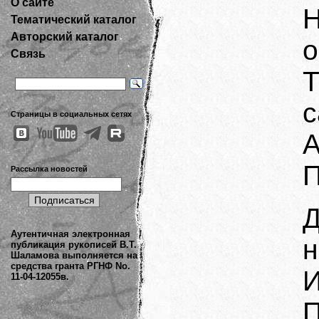
О сайте
Тематический каталог
Авторский каталог
о
Связь
с
Страницы в социальных сетях
А
П
Рассылка новостей
Аутентичная электронная
н
публикация рукописей В.Т.
Шаламова выполняется на
средства гранта РГНФ No.
И
11-04-12055в.
П