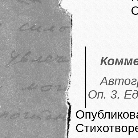
О
Комме
Автог
Оп. 3. Ед
Опубликов
Стихотворе