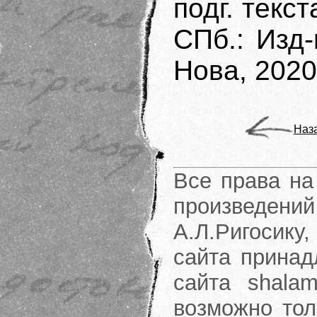
подг. текс
СПб.: Изд
Нова, 2020.
Наз
Все права на
произведени
А.Л.Ригосику
сайта принад
сайта shalam
возможно тол