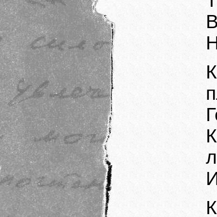
Т
В
Н
п
Г
К
л
И