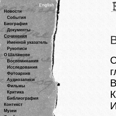
English
Новости
События
Биография
Документы
Сочинения
Именной указатель
Рукописи
О Шаламове
Воспоминания
Исследования
г
Фотоархив
Аудиозаписи
В
Фильмы
К
Критика
Библиография
И
Контекст
Музеи