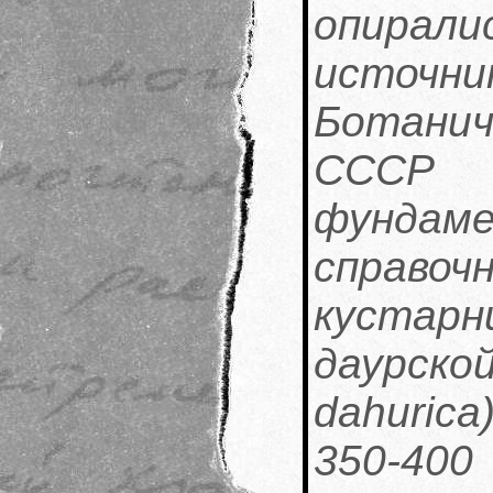
опирали
источни
Ботани
СССР 
фундам
справ
куста
даурск
dahuric
350-40