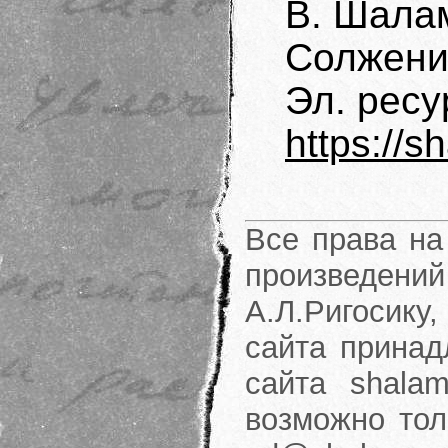
В. Шалам
Солжениц
Эл. рес
https://s
Все права на
произведени
А.Л.Ригосику
сайта принад
сайта shalam
возможно тол