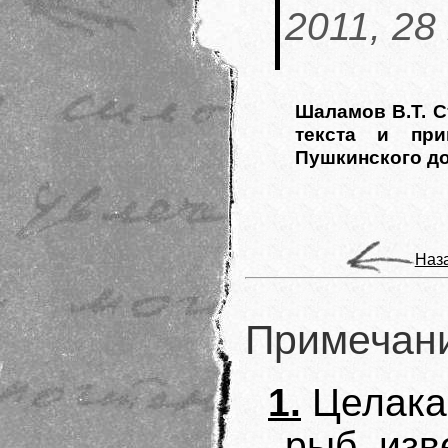
2011, 28
Шаламов В.Т. Ст
текста и при
Пушкинского дома
Наз
Примечан
1.
Целака
рыб, из