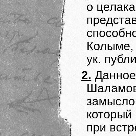
о целака
предста
способн
Колыме, 
ук. публ
2.
Данное
Шаламов
замысло
который
при встр