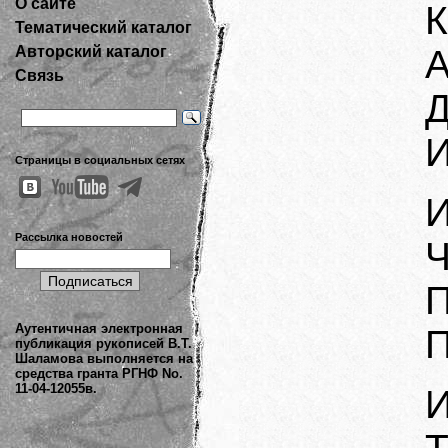
О сайте
К
Тематический каталог
Авторский каталог
А
Связь
Д
И
Страницы в социальных сетях
И
Рассылка новостей
Ч
П
Аутентичная электронная
П
публикация рукописей В.Т.
Шаламова выполняется на
средства гранта РГНФ No.
11-04-12055в.
И