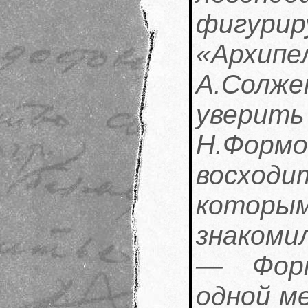
фигур
«Арх
А.Солже
уверит
Н.Форм
восход
котор
знакоми
— Форм
одной м