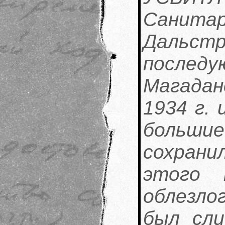
Санит
Дальст
посл
Магадан
1934 г.
большие
сохрани
этого 
облезло
был сли