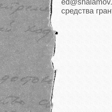
ed@shalamov.
средства гра