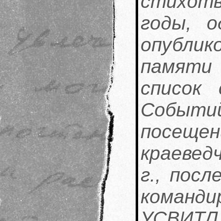
стихотв
годы, о
опубли
памяти
список 
Собы
посещ
краевед
г., посл
команд
УСВИ