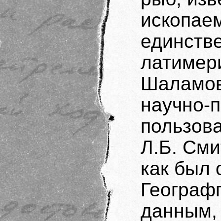
ископае
единств
латимери
Шаламов
научно-
пользова
Л.Б. Сми
как был 
Географг
данным, 