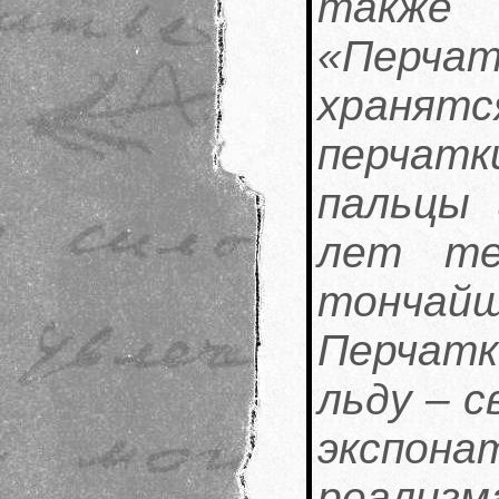
также
«Перча
храня
перчат
пальцы
лет те
тончай
Перчатк
льду – 
экспон
реали