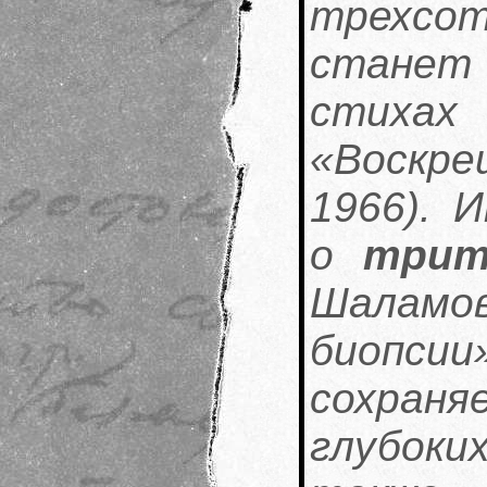
трехсо
станет 
стихах
«Воскр
1966). 
о
трит
Шаламов
биопсии
сохран
глубоки