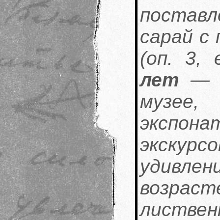
постав
сарай с
(оп. 3, 
лет
— о
музее
экспон
экскурс
удивле
возраст
листв