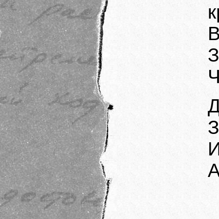
к
В
З
Ч
Д
З
И
А