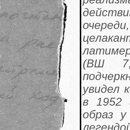
действи
очеред
целак
латимер
(ВШ 7
подчер
увидел 
в 1952 
образ у
леге