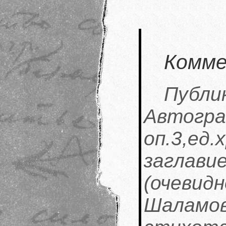
Комме
Публ
Автогр
оп.3,ед
заглави
(очевидн
Шала