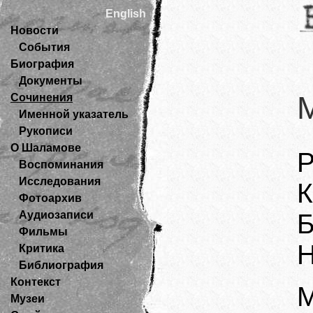
English
Новости
События
Биография
Документы
Сочинения
Именной указатель
Рукописи
О Шаламове
Р
Воспоминания
Исследования
К
Фотоархив
Аудиозаписи
Б
Фильмы
Н
Критика
Библиография
Контекст
М
Музеи