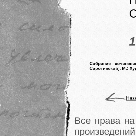
П
С
1
Собрание сочинений
Сиротинской]. М.: Ху
Наз
Все права на
произведени