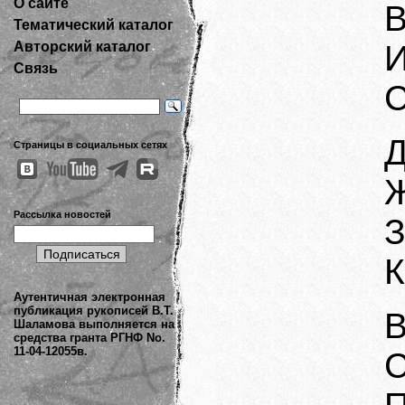
О сайте
В
Тематический каталог
Авторский каталог
И
Связь
С
Д
Страницы в социальных сетях
Ж
Рассылка новостей
З
К
Аутентичная электронная
публикация рукописей В.Т.
В
Шаламова выполняется на
средства гранта РГНФ No.
11-04-12055в.
С