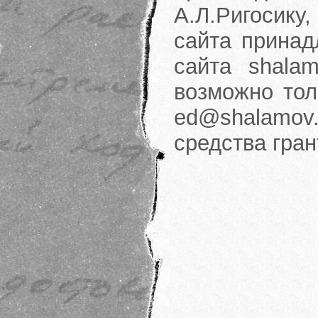
А.Л.Ригосику
сайта принад
сайта shalam
возможно тол
ed@shalamov.
средства гра