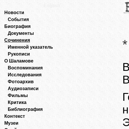
English
Новости
События
Биография
Документы
*
Сочинения
Именной указатель
Рукописи
О Шаламове
В
Воспоминания
Исследования
В
Фотоархив
Аудиозаписи
Г
Фильмы
Критика
н
Библиография
Контекст
Музеи