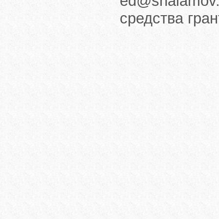
ed@shalamov.
средства гра