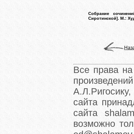
Собрание сочинений
Сиротинской]. М.: Ху
Наз
Все права на
произведени
А.Л.Ригосику
сайта принад
сайта shalam
возможно тол