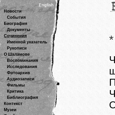
English
Новости
События
Биография
Документы
*
Сочинения
Именной указатель
Рукописи
О Шаламове
Ч
Воспоминания
Исследования
ш
Фотоархив
Аудиозаписи
П
Фильмы
Ч
Критика
Библиография
О
Контекст
Музеи