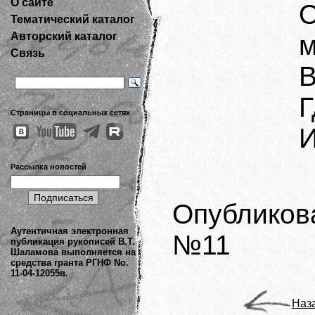
О сайте
Тематический каталог
Авторский каталог
Связь
В
Г
Страницы в социальных сетях
И
Рассылка новостей
Опубликов
Аутентичная электронная
№11
публикация рукописей В.Т.
Шаламова выполняется на
средства гранта РГНФ No.
11-04-12055в.
Наз