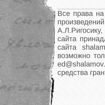
Все права на
произведени
А.Л.Ригосику
сайта принад
сайта shalam
возможно тол
ed@shalamov.
средства гра