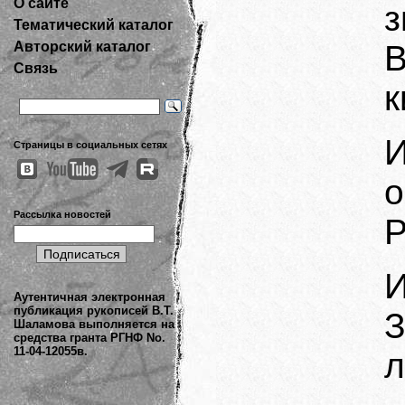
О сайте
з
Тематический каталог
Авторский каталог
В
Связь
к
И
Страницы в социальных сетях
о
Рассылка новостей
Р
И
Аутентичная электронная
публикация рукописей В.Т.
З
Шаламова выполняется на
средства гранта РГНФ No.
11-04-12055в.
л