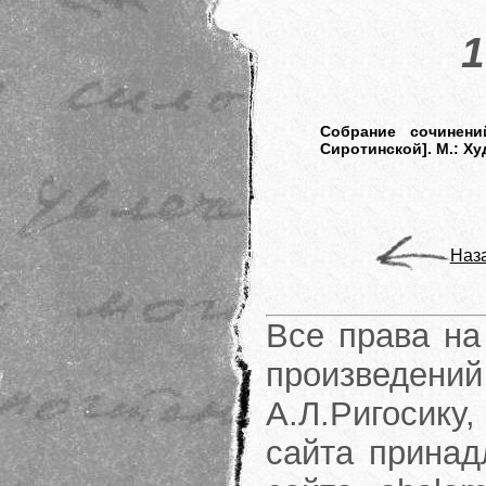
1
Собрание сочинений
Сиротинской]. М.: Ху
Наз
Все права на
произведени
А.Л.Ригосику
сайта принад