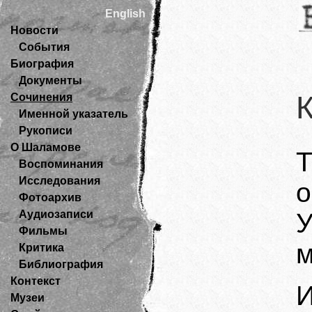
English
Новости
События
Биография
Документы
Сочинения
Именной указатель
Рукописи
О Шаламове
Воспоминания
Исследования
о
Фотоархив
Аудиозаписи
Фильмы
м
Критика
Библиография
Контекст
Музеи