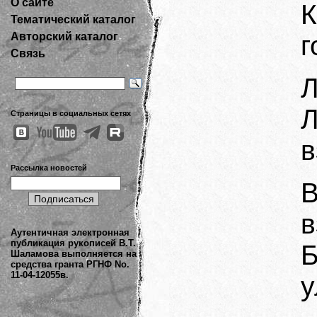
О сайте
Тематический каталог
Авторский каталог
г
Связь
Л
Страницы в социальных сетях
в
Рассылка новостей
в
Аутентичная электронная
публикация рукописей В.Т.
Шаламова выполняется на
средства гранта РГНФ No.
11-04-12055в.
у