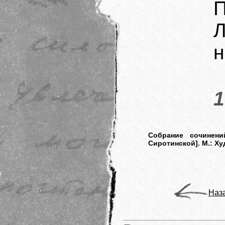
П
н
1
Собрание сочинений
Сиротинской]. М.: Ху
Наз