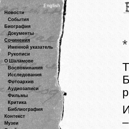
English
Новости
События
Биография
Документы
*
Сочинения
Именной указатель
Рукописи
О Шаламове
Т
Воспоминания
Исследования
Фотоархив
Аудиозаписи
р
Фильмы
Критика
И
Библиография
Контекст
–
Музеи