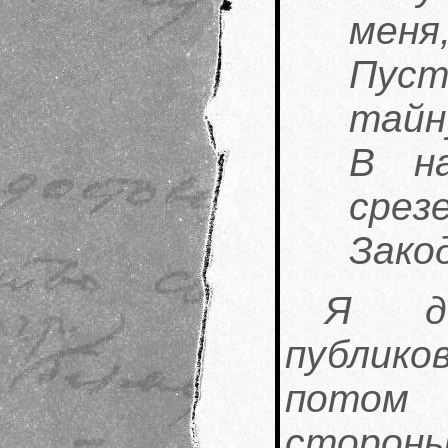
меня
Пуст
тайн
В на
срезе
Зако
Я до
публико
потом
сторон