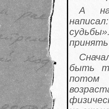
А на
написа
судьбы»
принять 
Сначал
быть т
потом 
возрас
физичес