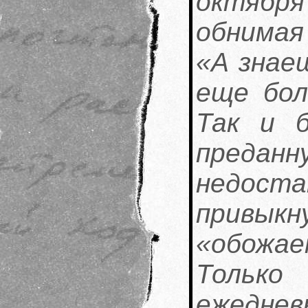
октября
обнимая
«А знае
еще бол
Так и 
пред
недос
привыкн
«обожа
Тольк
ежеднев