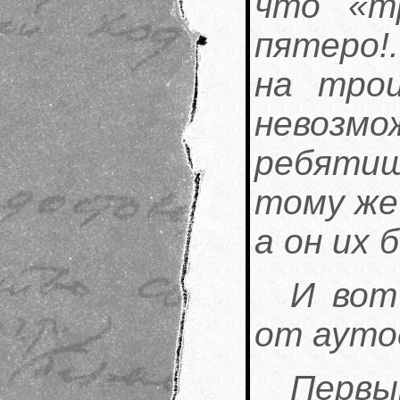
что «т
пятеро!
на тро
невозм
ребятиш
тому же
а он их 
И вот
от ауто
Пер