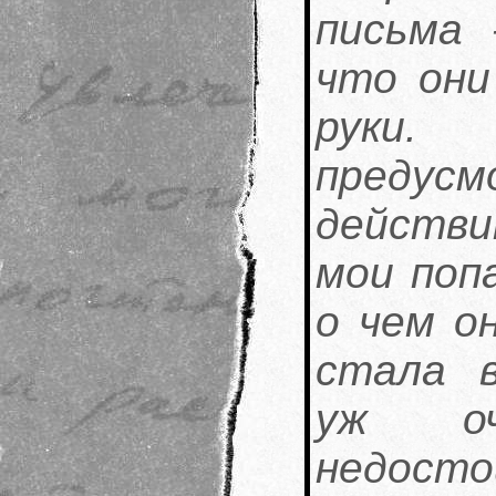
письма 
что они
руки
предусм
действи
мои попа
о чем он
стала в
уж оч
недосто