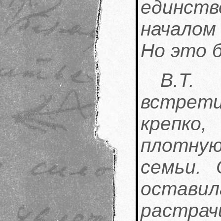
единств
началом
Но это 
В.Т
встрет
крепко
плотну
семьи.
остав
растра