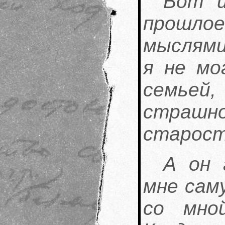
Вот и
прошло
мыслями
я не мо
семьей
страш
старост
А он 
мне саму
со мно