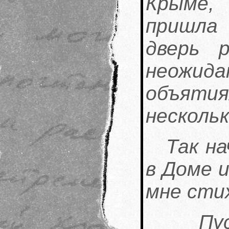
Крыме,
пришла
дверь 
неожид
объяти
нескольк
Так н
в Доме 
мне сти
Пу