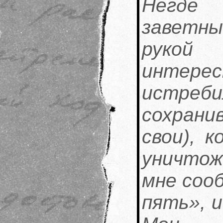
Негде
заветн
рукой 
интере
истре
сохранив
свои), 
уничтож
мне соо
пять», и