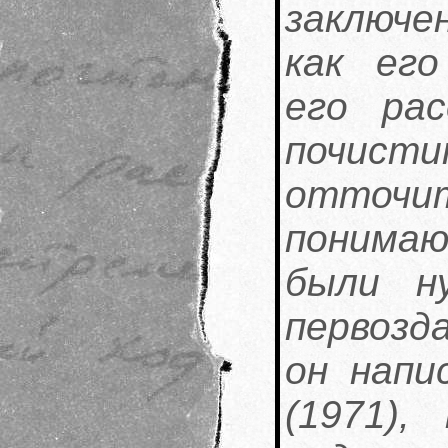
заключен
как его
его рас
почист
отточ
понима
были н
первозд
он напи
(1971),