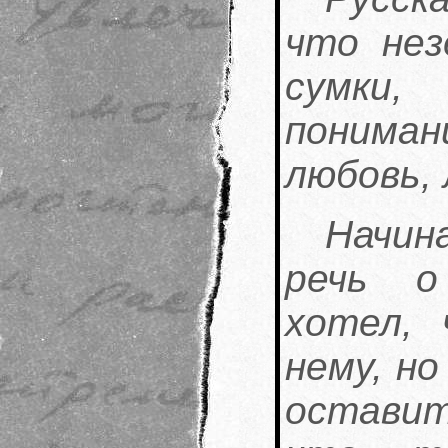
что нез
сумки
понима
любовь, 
Начина
речь о
хотел,
нему, н
оставит