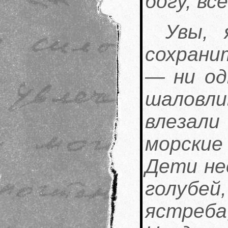
богу, вс
Увы, 
сохрани
— ни од
шаловли
влезали
морские
Дети не
голубе
ястреба,