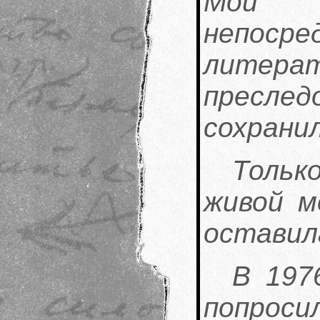
Мои
непоср
литер
пресле
сохранил
Тольк
живой м
оставил
В 197
попрос