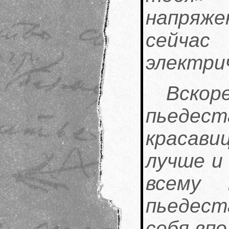
напряж
сейч
электри
Вско
пьедес
красавиц
лучше и 
всему 
пьедест
себя вп