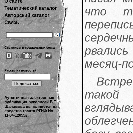
О сайте
что т
Тематический каталог
Авторский каталог
перепис
Связь
сердечн
рвалис
Страницы в социальных сетях
месяц-п
Рассылка новостей
Встр
такой 
Аутентичная электронная
публикация рукописей В.Т.
вглядыв
Шаламова выполняется на
средства гранта РГНФ No.
11-04-12055в.
облегче