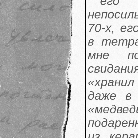
его 
непосил
70-х, е
в тетра
мне п
свидани
«хранил
даже в
«мед
подарен
из кера