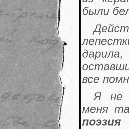
были бел
Дейс
лепестк
дарила,
оставши
все помн
Я не 
меня т
поэзия