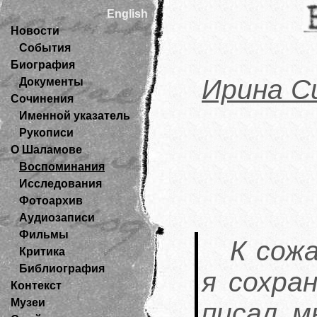
English
Новости
События
Биография
Ирина С
Документы
Сочинения
Именной указатель
Рукописи
О Шаламове
Воспоминания
Исследования
Фотоархив
Аудиозаписи
Фильмы
К сожа
Критика
Библиография
я сохран
Контекст
Музеи
писал м