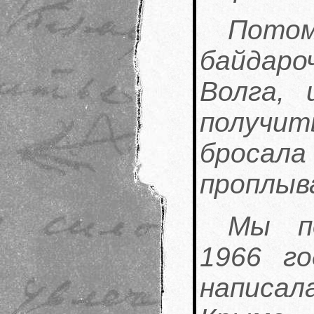
Потом
байдаро
Волга, 
получит
бросала
проплыв
Мы п
1966 го
написа