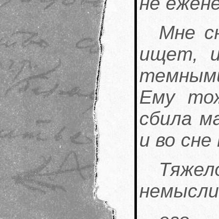
не ежене
Мне с
ищет, и
темными
Ему тож
сбила м
и во сне
Тяжел
немысли