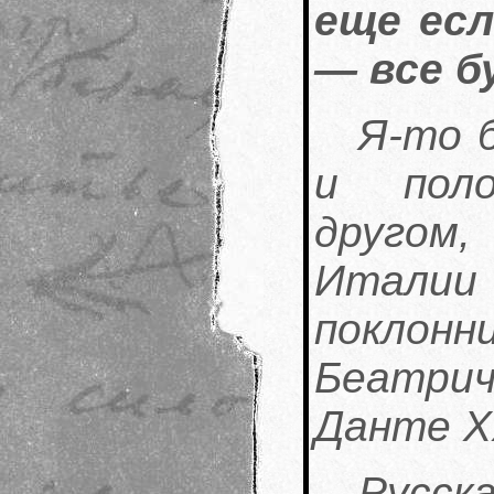
еще ес
— все б
Я-то 
и поло
другом,
Итали
поклонн
Беатрич
Данте X
Русск