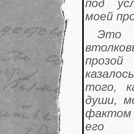
под ус
моей пр
Это 
втолков
прозой
казало
того, к
души, м
фактом
его к