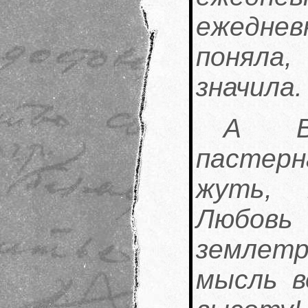
ежеднев
поняла,
значила.
А В.
пастер
жуть, 
Любовь 
землетр
мысль в