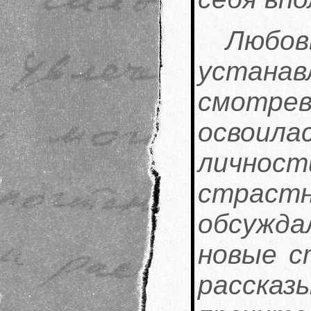
Любов
устанав
смотрев
освоил
лично
страст
обсужда
новые с
рассказы