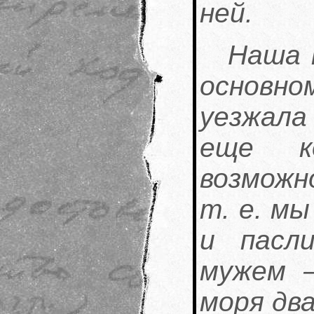
ней.
Наша п
основном
уезжала
еще к
возможн
т. е. м
и пасл
мужем 
моря два