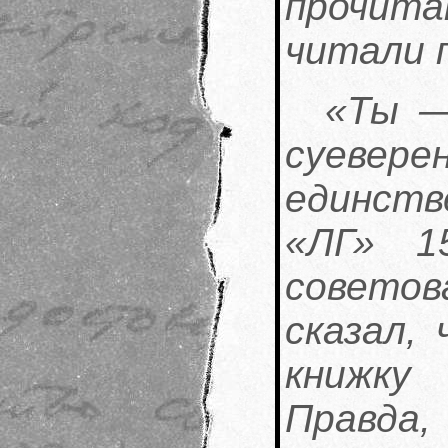
прочит
читали п
«Ты —
суевер
единст
«ЛГ» 1
советов
сказал,
книжку
Правда