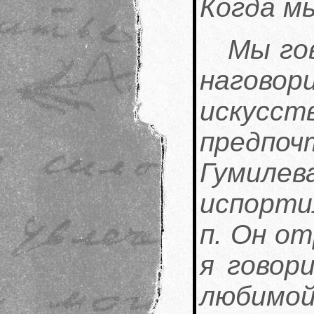
Когда м
Мы го
наговор
иску
предп
Гумилев
испорти
п. Он о
я говор
люби