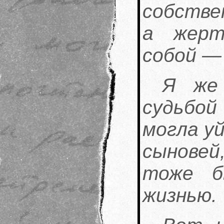
собстве
а жерт
собой — 
Я же
судьбой
могла уй
сыновей
тоже б
жизнью.