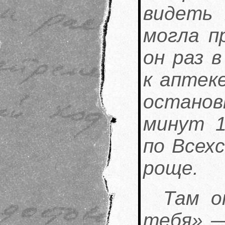
видеть 
могла п
он раз 
к аптеке
остано
минут 1
по Всех
роще.
Там о
тебя» —