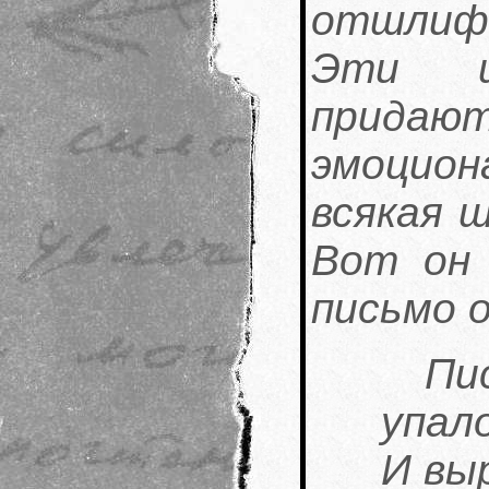
отшлифо
Эти ш
придают
эмоцио
всякая 
Вот он 
письмо о
Пи
упало
И вы