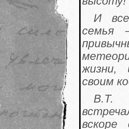
высоту!
И вс
семья 
привыч
метеор
жизни,
своим к
В.Т.
встреча
вскоре