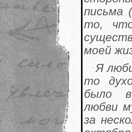
письма 
то, чт
существ
моей жи
Я люби
то духо
было в
любви м
за неск