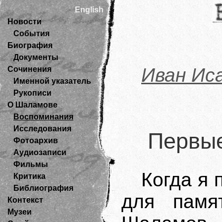
English
Новости
События
Биография
Документы
Иван Ис
Сочинения
Именной указатель
Рукописи
О Шаламове
Воспоминания
Исследования
Первые
Фотоархив
Аудиозаписи
Фильмы
Когда я 
Критика
Библиография
для памя
Контекст
Музеи