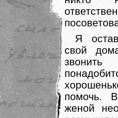
ответстве
посоветова
Я оста
свой дом
звонить
понадобит
хорошень
помочь. 
женой не