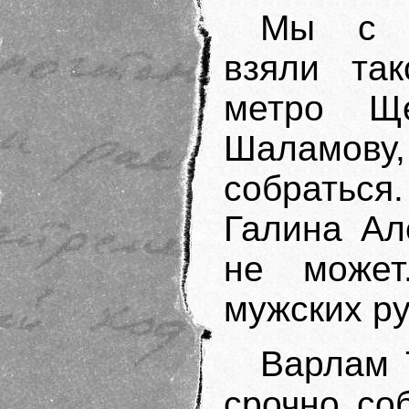
Мы с Г
взяли так
метро Щ
Шаламов
собраться
Галина Ал
не может
мужских ру
Варлам 
срочно со