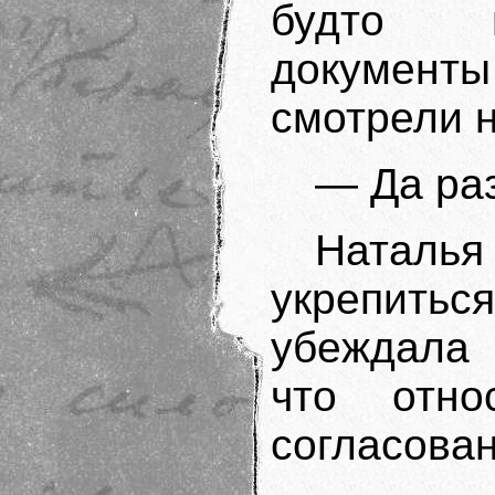
будто п
документы
смотрели н
— Да ра
Наталь
укрепит
убеждала 
что отно
согласован