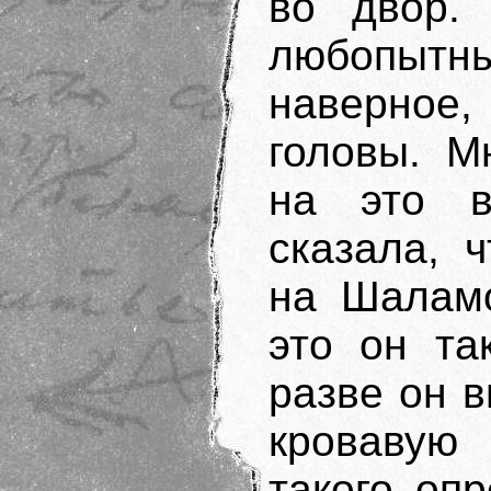
во двор.
любопыт
наверное,
головы. М
на это в
сказала, ч
на Шаламо
это он та
разве он в
кровавую 
такого оп