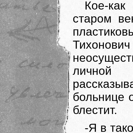
Кое-как
старом ве
пластик
Тихонович 
неосуще
личной
рассказыв
больнице о
блестит.
-Я в так