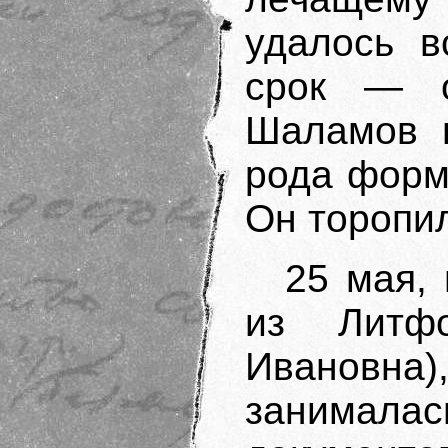
удалось в
срок — о
Шаламов п
рода форм
Он торопил
25 мая,
из Литф
Ивановна)
занималас