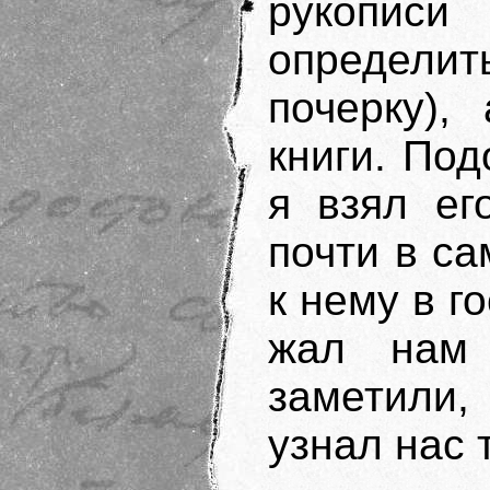
рукопис
определи
почерку),
книги. По
я взял ег
почти в са
к нему в г
жал нам
заметили,
узнал нас 