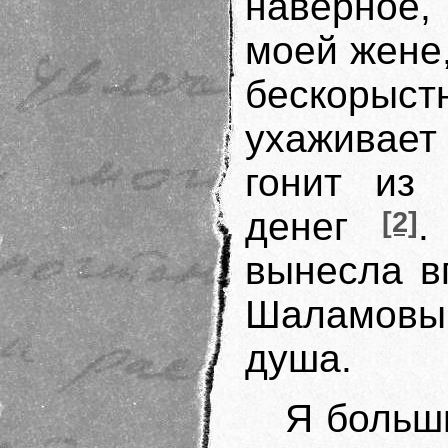
наверное,
моей жене,
бескорыстн
ухаживает 
гонит из 
денег
[2]
.
вынесла в
Шаламовы
душа.
Я больш