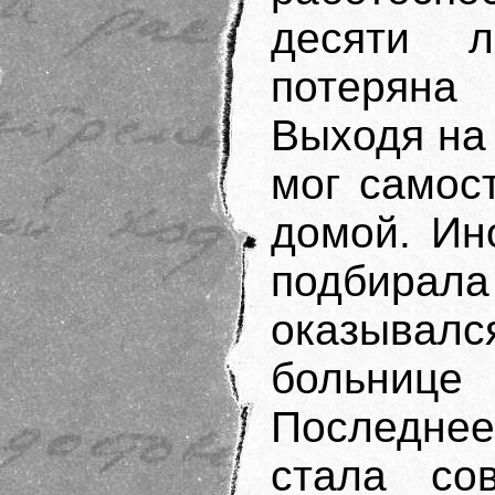
десяти л
потеряна
Выходя на 
мог самос
домой. Ин
подбира
оказывал
больнице
Последне
стала со