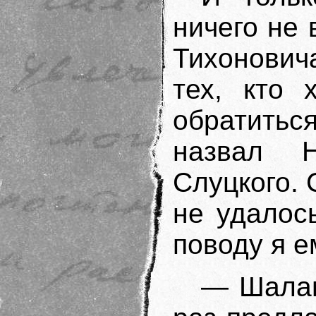
ничего не 
Тихонович
тех, кто 
обратитьс
назвал 
Слуцкого. 
не удалось
поводу я е
— Шалам