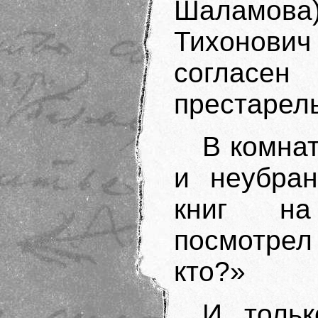
Шаламова
Тихонович
согласе
престарел
В комна
и неубран
книг на
посмотрел
кто?»
И тольк