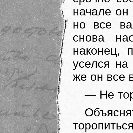
начале он
но все ва
снова на
наконец, 
уселся на
же он все 
— Не тор
Объяс
торопитьс