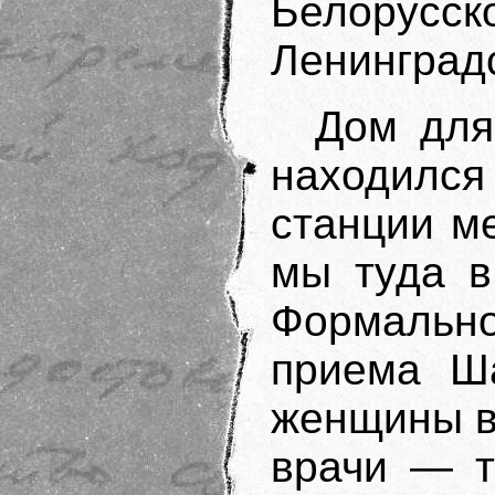
Белорусск
Ленинград
Дом для
находился 
станции м
мы туда в
Формальн
приема Ш
женщины в
врачи — т