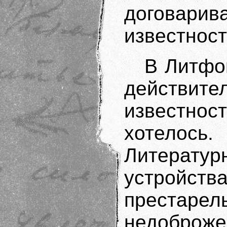
договарива
известност
В Литфо
действите
известнос
хотелос
Литерату
устройст
престарел
недобро