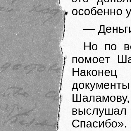
особенно у
— Деньг
Но по в
помоет Ша
Наконе
документы
Шаламову
выслуша
Спасибо».