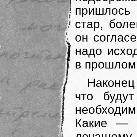
пришлось
стар, бол
он согласе
надо исход
в прошлом
Наконец
что будут
необходи
Какие — в
лечащему 