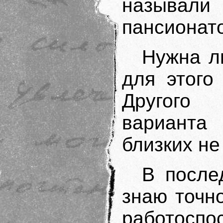
называ
пансионат
Нужна л
для этого
Другого 
варианта 
близких не
В после
знаю точн
работоспо