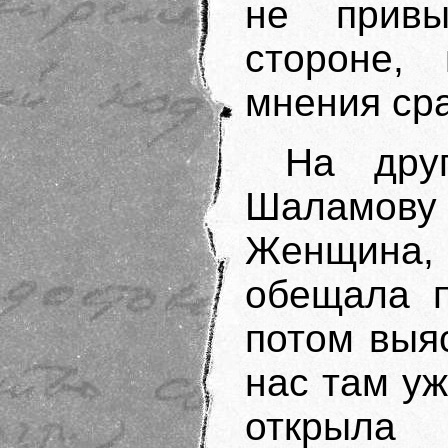
не привы
стороне,
мнения сра
На дру
Шаламову
Женщина
обещала п
потом выяс
нас там уж
открыла