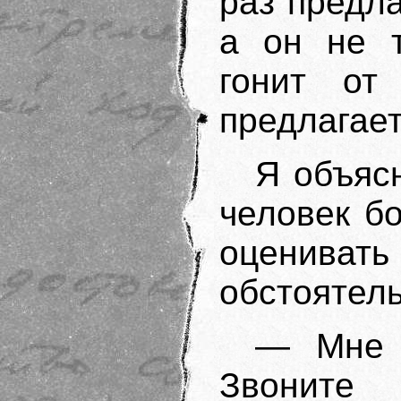
раз предл
а он не т
гонит от
предлагает
Я объяс
человек бо
оценив
обстоятель
— Мне э
Звони