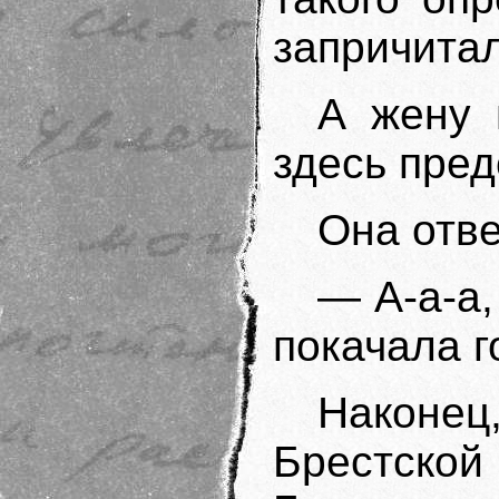
запричитал
А жену 
здесь пре
Она отв
— А-а-а
покачала г
Наконец,
Брестск