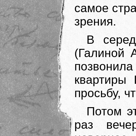
самое стра
зрения.
В сере
(Галиной 
позвони
квартиры 
просьбу, ч
Потом э
раз вече