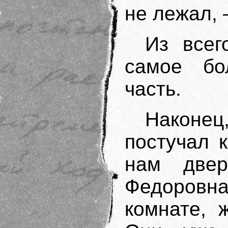
не лежал,
Из всег
самое бо
часть.
Наконец
постучал к
нам двер
Федоровна.
комнате, 