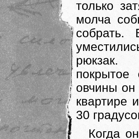
только за
молча соб
собрать.
уместили
рюкзак.
покрытое 
овчины он 
квартире 
30 градусо
Когда о