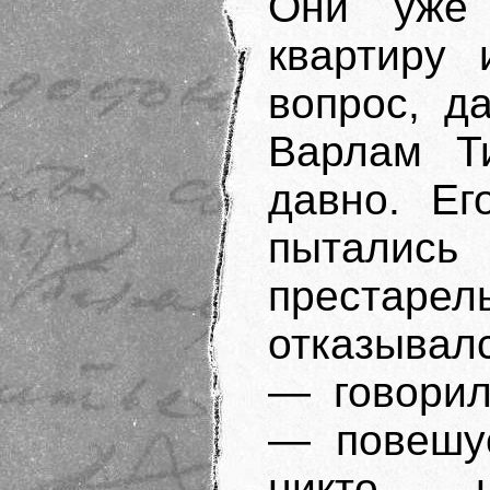
Они уже 
квартиру 
вопрос, д
Варлам Т
давно. Ег
пыталис
престарел
отказывалс
— говорил
— повешус
никто