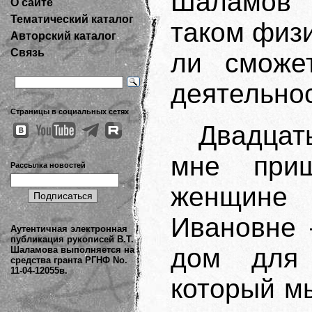
Шаламов 
О сайте
Тематический каталог
таком физи
Авторский каталог
Связь
ли сможет
деятельнос
Страницы в социальных сетях
Двадцат
мне приш
Рассылка новостей
женщине 
Ивановне 
Аутентичная электронная
публикация рукописей В.Т.
дом для 
Шаламова выполняется на
средства гранта РГНФ No.
11-04-12055в.
который м