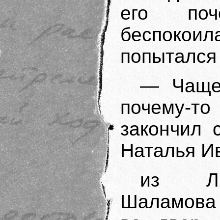
его поч
беспокоил
попытался
— Чаще 
почему-то
закончил 
Наталья И
из Ли
Шаламова п