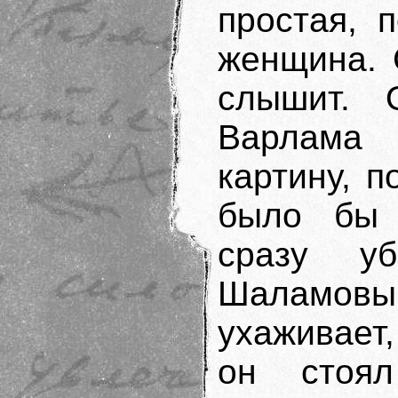
простая, 
женщина. 
слышит. 
Варлама 
картину, 
было бы 
сразу у
Шаламов
ухаживает
он стоял