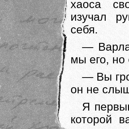
хаоса св
изучал ру
себя.
— Варла
мы его, но
— Вы гр
он не слыш
Я первы
которой в