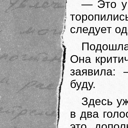
— Это у
торопили
следует од
Подошла
Она крити
заявила: 
буду.
Здесь у
в два голо
это допол