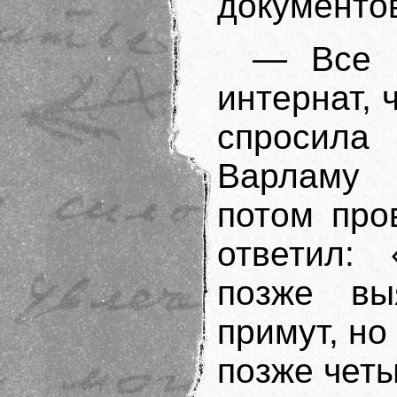
документов
— Все г
интернат, 
спросил
Варламу 
потом про
ответил: 
позже вы
примут, но
позже четы