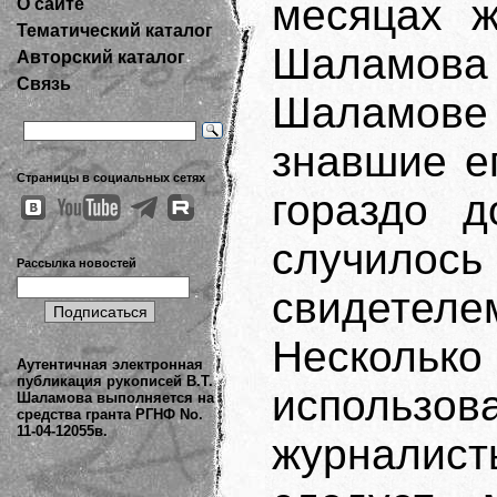
месяцах ж
О сайте
Тематический каталог
Шаламов
Авторский каталог
Связь
Шаламов
знавшие е
Страницы в социальных сетях
гораздо 
случилос
Рассылка новостей
свидетел
Несколько
Аутентичная электронная
публикация рукописей В.Т.
использ
Шаламова выполняется на
средства гранта РГНФ No.
11-04-12055в.
журналист