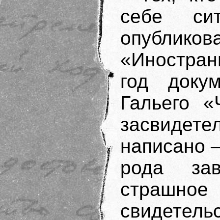
себе си
опублико
«Иностран
год доку
Гальего «
засвидете
написано —
рода за
страшно
свидет