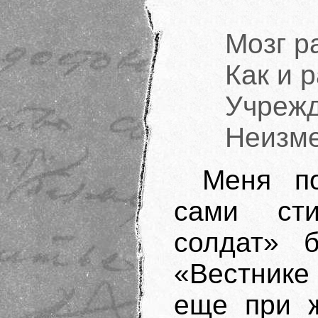
Мозг р
Как и 
Учрежд
Неизме
Меня п
сами сти
солдат» 
«Вестнике
еще при ж