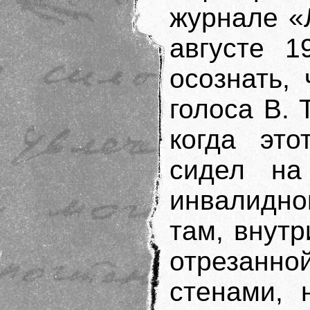
журнале «
августе 1
осознать,
голоса В. 
когда это
сидел на
инвалидно
там, внутр
отрезан
стенами, 