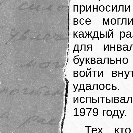
приносили
все могли
каждый ра
для инва
буквальн
войти вну
удалось.
испытывала
1979 году.
Тех, кт