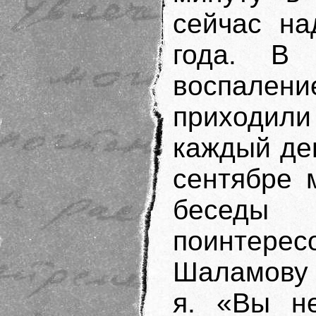
сейчас на
года. В 
воспален
приходил
каждый ден
сентябре 
беседы
поинтере
Шаламову 
я. «Вы не