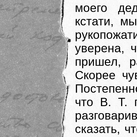
моего де
кстати, м
рукопожати
уверена, 
пришел, р
Скорее чу
Постепенн
что В. Т.
разговари
сказать, ч