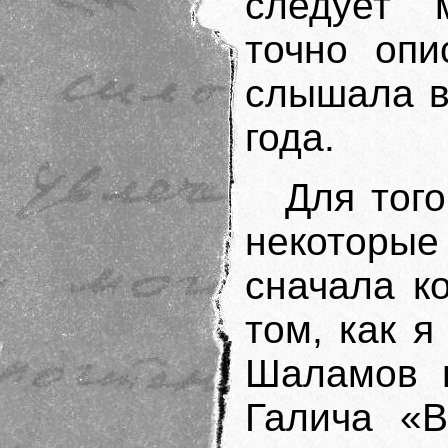
следует 
точно опи
слышала в
года.
Для тог
некоторые
сначала к
том, как я
Шаламов н
Галича «В