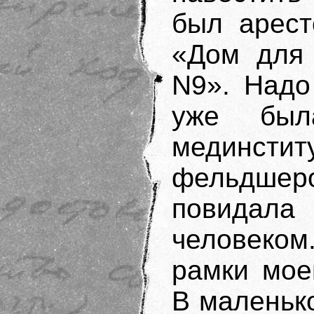
был арест
«Дом для 
N9». Надо
уже был
мединст
фельдшер
повидала
человеком
рамки мое
В маленько