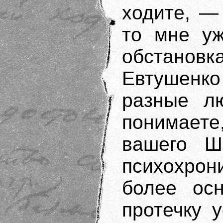
ходите, —
то мне уж
обстанов
Евтушенк
разные лю
понимает
вашего Ш
психохрон
более осн
протечку 