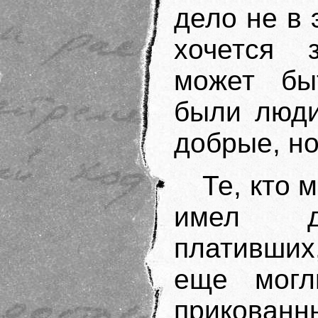
дело не в 
хочется з
может бы
были люди
добрые, но
Те, кто 
имел да
плативших
еще могл
прикованн