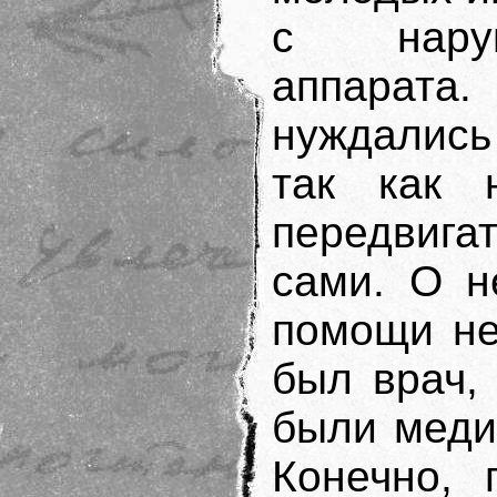
с наруш
аппарата
нуждались
так как 
передвигат
сами. О н
помощи не
был врач,
были меди
Конечно, 