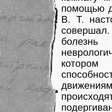
помощью д
В. Т. нас
совершал. 
болезн
невролог
которо
способно
движени
происхо
подергива