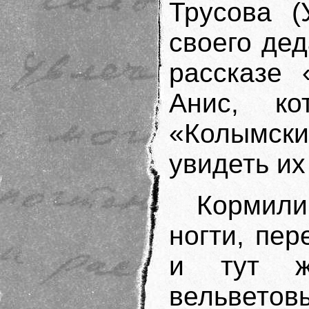
Трусова (
своего дед
рассказе 
Анис, ко
«Колымск
увидеть их
Кормили
ногти, пер
и тут ж
вельветов