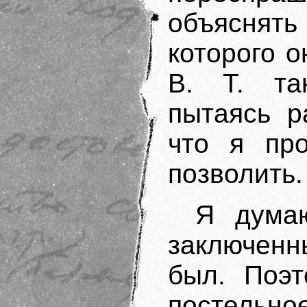
объяснять 
которого о
В. Т. та
пытаясь р
что я про
позволить.
Я думаю
заключенны
был. Поэт
постельно