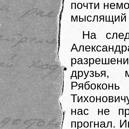
почти немо
мыслящий ч
На сле
Алекса
разрешен
друзья, 
Рябоконь
Тихоновичу
нас не пр
прогнал. 