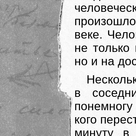
человече
произошл
веке. Чел
не только
но и на до
Несколь
в соседн
понемногу
кого перес
минуту в 