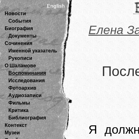
English
Новости
События
Елена З
Биография
Документы
Сочинения
Именной указатель
Рукописи
О Шаламове
Посл
Воспоминания
Исследования
Фотоархив
Аудиозаписи
Фильмы
Критика
Библиография
Контекст
Я должн
Музеи