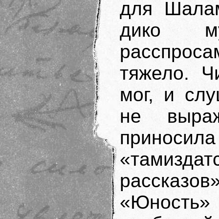
для Шала
дико му
расспрос
тяжело. Ч
мог, и сл
не выра
приносила
«тамизда
рассказо
«Юность»