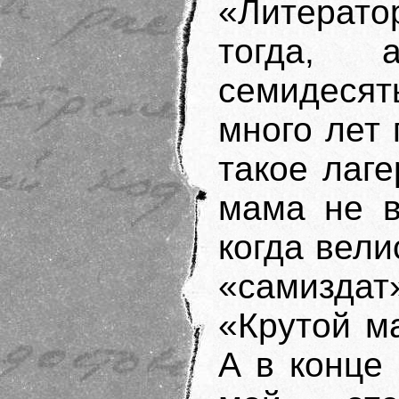
«Литерат
тогда,
семидесят
много лет 
такое лаге
мама не в
когда вели
«самизда
«Крутой м
А в конце