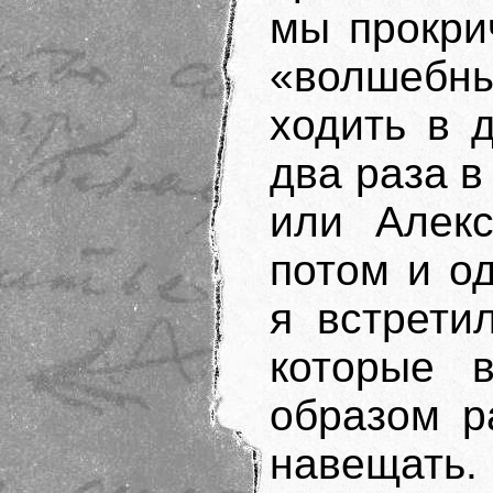
мы прокрич
«волшебн
ходить в 
два раза в
или Алекс
потом и о
я встрети
которые 
образом р
навещать.