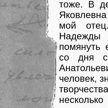
тоже. В д
Яковлевна
мой отец
Надежды
помянуть 
со дня с
Анатольев
человек, з
творчест
нескольк