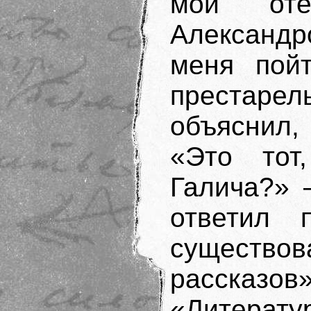
мой оте
Александ
меня пой
престар
объяснил,
«Это тот
Галича?» 
ответил
сущест
расска
«Литера