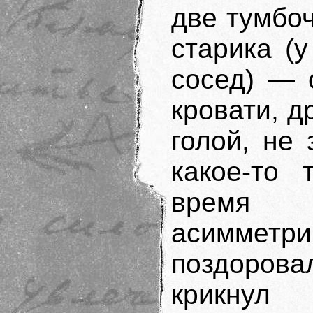
две тумбоч
старика (
сосед) — 
кровати, д
голой, не 
какое-то 
время
асимметр
поздорова
крикнул