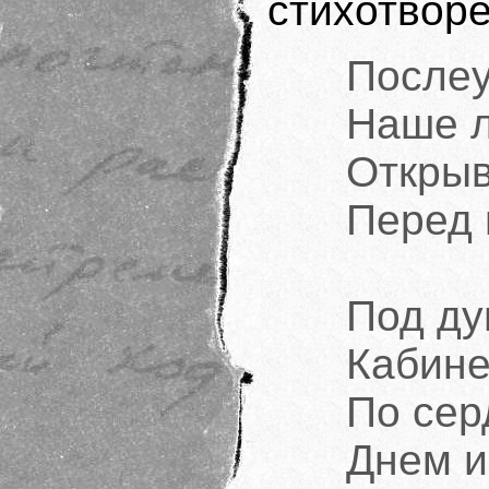
стихотвор
После
Наше л
Открыв
Перед 
Под ду
Кабине
По сер
Днем и