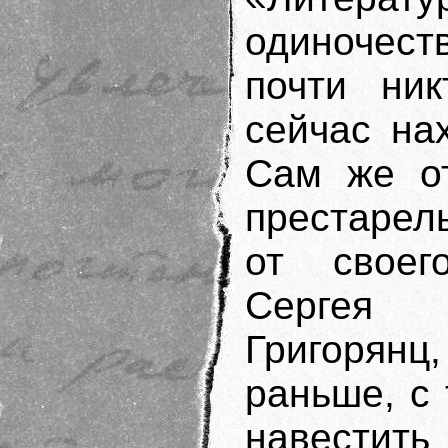
одиночест
почти ник
сейчас на
Сам же о
престарел
от своег
Сергея 
Григоря
раньше, с 
навестить 