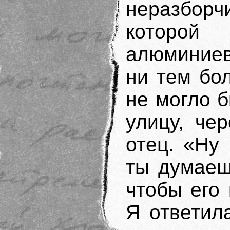
неразборч
которой
алюминиев
ни тем бо
не могло б
улицу, че
отец. «Ну
ты думаеш
чтобы его
Я ответил