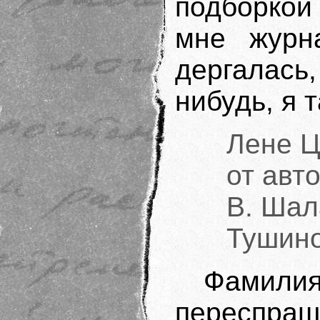
подборкой
мне журн
дергалась
нибудь, я т
Лене Ц
от авт
В. Ша
Тушино
Фамили
переспраш