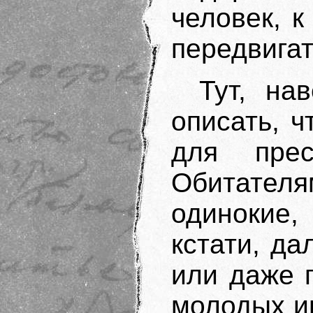
человек, к
передвигат
Тут, на
описать, 
для прес
Обитателя
одинокие
кстати, да
или даже 
молодых и