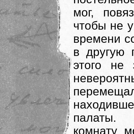
мог, повя
чтобы не у
времени с
в другую п
этого не 
невероят
перемещ
находивше
палаты.
комнату м