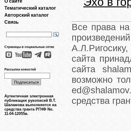
Эхо в го
О сайте
Тематический каталог
Авторский каталог
Связь
Все права на
произведени
А.Л.Ригосику
Страницы в социальных сетях
сайта принад
сайта shalam
Рассылка новостей
возможно тол
ed@shalamov.
Аутентичная электронная
средства гра
публикация рукописей В.Т.
Шаламова выполняется на
средства гранта РГНФ No.
11-04-12055в.