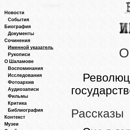
English
Новости
События
Биография
Документы
Сочинения
Именной указатель
О
Рукописи
О Шаламове
Воспоминания
Револ
Исследования
Фотоархив
государств
Аудиозаписи
Фильмы
Критика
Рассказы
Библиография
Контекст
Музеи