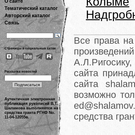
Колыме
О сайте
Тематический каталог
Надгроб
Авторский каталог
Связь
Все права на
произведени
Страницы в социальных сетях
А.Л.Ригосику
сайта принад
Рассылка новостей
сайта shalam
возможно тол
Аутентичная электронная
ed@shalamov.
публикация рукописей В.Т.
Шаламова выполняется на
средства гранта РГНФ No.
средства гра
11-04-12055в.