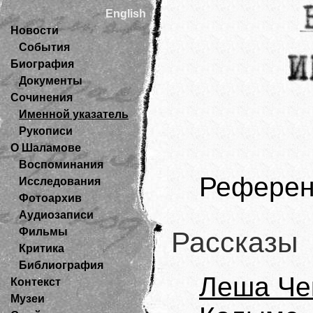
English
Новости
События
Биография
Документы
Сочинения
Именной указатель
Рукописи
О Шаламове
Воспоминания
Референ
Исследования
Фотоархив
Аудиозаписи
Фильмы
Рассказы
Критика
Библиография
Леша Че
Контекст
Музеи