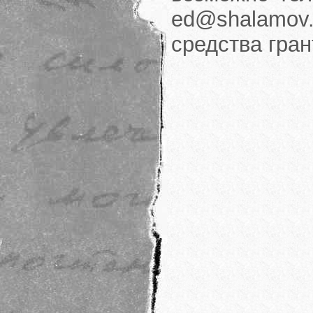
ed@shalamov.
средства гра