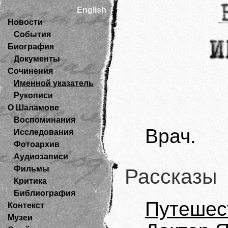
English
Новости
События
Биография
Документы
Сочинения
Именной указатель
Рукописи
О Шаламове
Воспоминания
Врач.
Исследования
Фотоархив
Аудиозаписи
Фильмы
Рассказы
Критика
Библиография
Путешес
Контекст
Музеи