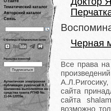
Доктор 
О сайте
Тематический каталог
Перчатк
Авторский каталог
Связь
Воспомин
Черная 
Страницы в социальных сетях
Рассылка новостей
Все права на
произведени
А.Л.Ригосику
Аутентичная электронная
публикация рукописей В.Т.
сайта принад
Шаламова выполняется на
средства гранта РГНФ No.
11-04-12055в.
сайта shalam
возможно тол