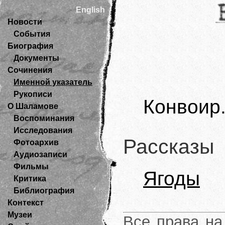
English
Новости
События
Биография
Документы
Сочинения
Именной указатель
Рукописи
Конвоир
О Шаламове
Воспоминания
Исследования
Рассказы
Фотоархив
Аудиозаписи
Фильмы
Ягоды
Критика
Библиография
Контекст
Музеи
Все права на