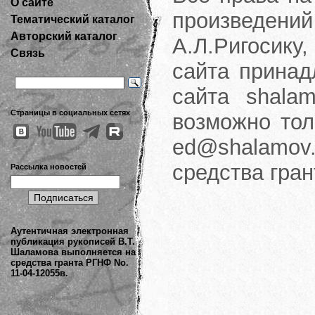
О сайте
произведени
Тематический каталог
Авторский каталог
А.Л.Ригосику
Связь
сайта принад
сайта shalam
Страницы в социальных сетях
возможно тол
ed@shalamov.
средства гра
Рассылка новостей
Аутентичная электронная
публикация рукописей В.Т.
Шаламова выполняется на
средства гранта РГНФ No.
11-04-12055в.