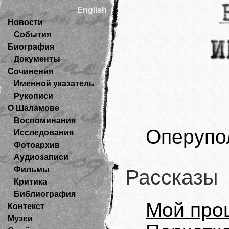
English
Новости
События
Биография
Документы
Сочинения
Именной указатель
Рукописи
О Шаламове
Воспоминания
Оперупо
Исследования
Фотоархив
Аудиозаписи
Фильмы
Рассказы
Критика
Библиография
Мой про
Контекст
Музеи