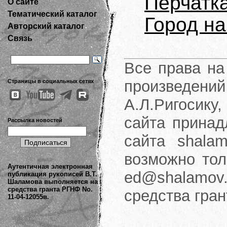
Перчатк
О сайте
Тематический каталог
Город на
Авторский каталог
Связь
Все права на
произведени
Страницы в социальных сетях
А.Л.Ригосику
сайта принад
Рассылка новостей
сайта shalam
возможно тол
Аутентичная электронная
ed@shalamov.
публикация рукописей В.Т.
Шаламова выполняется на
средства гранта РГНФ No.
средства гра
11-04-12055в.