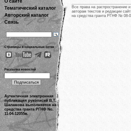
О сайте
Все права на распространение 
Тематический каталог
авторам текстов и редакции сайт
Авторский каталог
на средства гранта РГНФ № 08-0
Связь
Страницы в социальных сетях
Рассылка новостей
Аутентичная электронная
публикация рукописей В.Т.
Шаламова выполняется на
средства гранта РГНФ No.
11-04-12055в.