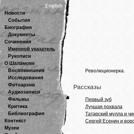
English
Новости
События
Биография
Документы
Сочинения
Именной указатель
Рукописи
О Шаламове
Воспоминания
Революционерка.
Исследования
Фотоархив
Рассказы
Аудиозаписи
Фильмы
Первый зуб
Критика
Лучшая похвала
Библиография
Татарский мулла и чи
Контекст
Сергей Есенин и вор
Музеи