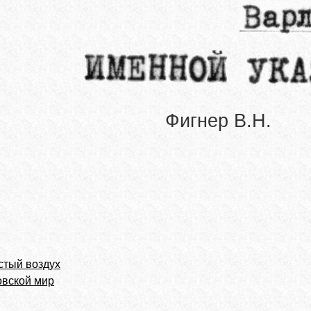
Фигнер В.Н.
стый воздух
овской мир