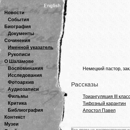
English
Новости
События
Биография
Документы
Сочинения
Именной указатель
Рукописи
О Шаламове
Воспоминания
Немецкий пастор, за
Исследования
Фотоархив
Рассказы
Аудиозаписи
Фильмы
Триангуляция III клас
Критика
Тифозный карантин
Библиография
Апостол Павел
Контекст
Музеи
Все права на распространение 