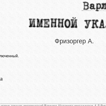
Фризоргер А.
ключенный.
са
и использование произведений Варлама Шаламова принадлежат А.Л.Риго