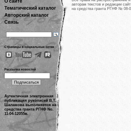
О сайте
авторам текстов и редакции сайт
Тематический каталог
на средства гранта РГНФ № 08-0
Авторский каталог
Связь
Страницы в социальных сетях
Рассылка новостей
Аутентичная электронная
публикация рукописей В.Т.
Шаламова выполняется на
средства гранта РГНФ No.
11-04-12055в.