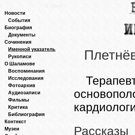
English
Новости
События
Биография
Документы
Сочинения
Именной указатель
Плетнёв
Рукописи
О Шаламове
Воспоминания
Тера
Исследования
Фотоархив
основопо
Аудиозаписи
Фильмы
кардиологи
Критика
Библиография
Контекст
Рассказы
Музеи