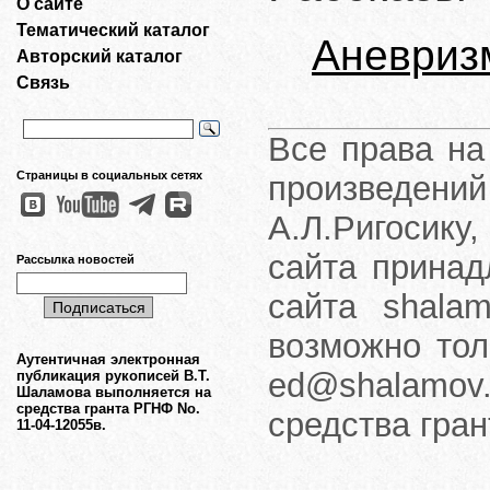
О сайте
Тематический каталог
Аневриз
Авторский каталог
Связь
Все права на
Страницы в социальных сетях
произведени
А.Л.Ригосику
сайта принад
Рассылка новостей
сайта shalam
возможно тол
Аутентичная электронная
ed@shalamov.
публикация рукописей В.Т.
Шаламова выполняется на
средства гранта РГНФ No.
средства гра
11-04-12055в.