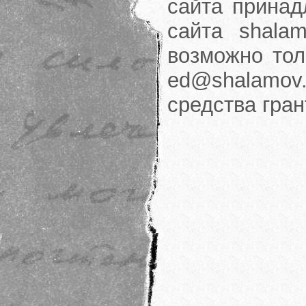
сайта принад
сайта shalam
возможно тол
ed@shalamov.
средства гра