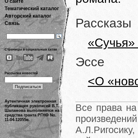
О сайте
Тематический каталог
Авторский каталог
Рассказы
Связь
«Сучья»
Страницы в социальных сетях
Эссе
Рассылка новостей
<О «нов
Аутентичная электронная
Все права на
публикация рукописей В.Т.
Шаламова выполняется на
средства гранта РГНФ No.
произведени
11-04-12055в.
А.Л.Ригосику