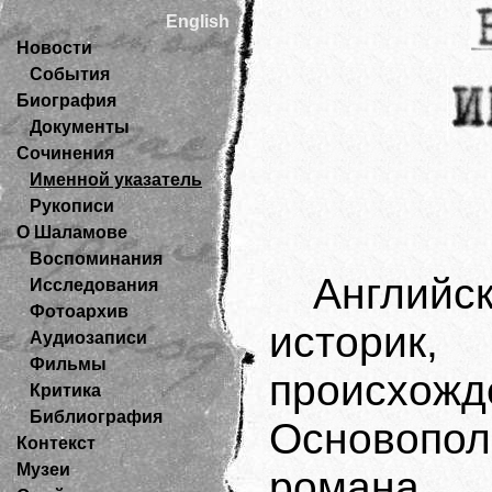
English
Новости
События
Биография
Документы
Сочинения
Именной указатель
Рукописи
О Шаламове
Воспоминания
Англий
Исследования
Фотоархив
истор
Аудиозаписи
Фильмы
происхо
Критика
Библиография
Основопол
Контекст
Музеи
романа.