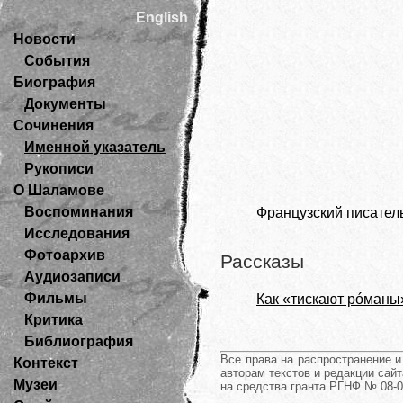
English
Новости
События
Биография
Документы
Сочинения
Именной указатель
Рукописи
О Шаламове
Воспоминания
Французский писател
Исследования
Фотоархив
Рассказы
Аудиозаписи
Фильмы
Как «тискают рóманы
Критика
Библиография
Все права на распространение 
Контекст
авторам текстов и редакции сайт
Музеи
на средства гранта РГНФ № 08-0