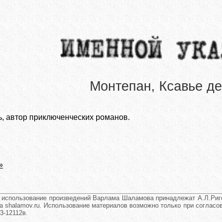
Монтепан, Ксавье де
ь, автор приключенческих романов.
»
и использование произведений Варлама Шаламова принадлежат А.Л.Риго
а shalamov.ru. Использование материалов возможно только при согласова
3-12112в.