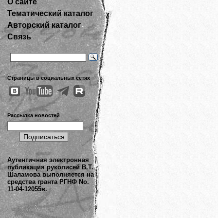
О сайте
Тематический каталог
Авторский каталог
Связь
Страницы в социальных сетях
Рассылка новостей
Аутентичная электронная
публикация рукописей В.Т.
Шаламова выполняется на
средства гранта РГНФ No.
11-04-12055в.