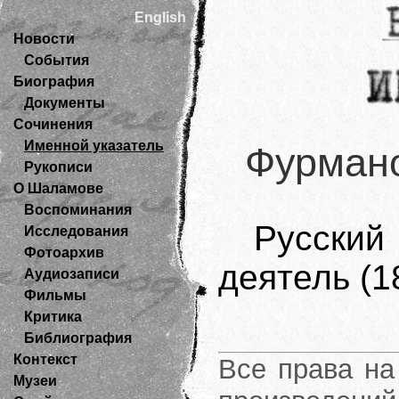
English
Новости
События
Биография
Документы
Сочинения
Именной указатель
Фурмано
Рукописи
О Шаламове
Воспоминания
Русский
Исследования
Фотоархив
деятель (1
Аудиозаписи
Фильмы
Критика
Библиография
Контекст
Все права на
Музеи