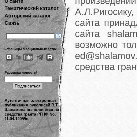
произведени
О сайте
Тематический каталог
А.Л.Ригосику
Авторский каталог
сайта принад
Связь
сайта shalam
возможно тол
Страницы в социальных сетях
ed@shalamov.
средства гра
Рассылка новостей
Аутентичная электронная
публикация рукописей В.Т.
Шаламова выполняется на
средства гранта РГНФ No.
11-04-12055в.