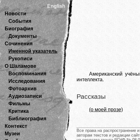
English
Новости
События
Биография
Документы
Сочинения
Именной указатель
Рукописи
О Шаламове
Воспоминания
Американский учёны
интеллекта.
Исследования
Фотоархив
Рассказы
Аудиозаписи
Фильмы
(о моей прозе)
Критика
Библиография
Контекст
Все права на распространение 
Музеи
авторам текстов и редакции сайт
на средства гранта РГНФ № 08-0