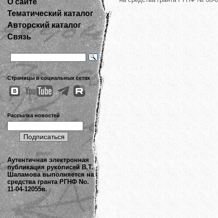
О сайте
Тематический каталог
Авторский каталог
Связь
Страницы в социальных сетях
Рассылка новостей
Аутентичная электронная
публикация рукописей В.Т.
Шаламова выполняется на
средства гранта РГНФ No.
11-04-12055в.