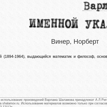
Винер, Норберт
й (1894-1964), выдающийся математик и философ, основ
и использование произведений Варлама Шаламова принадлежат А.Л.Риго
а shalamov.ru. Использование материалов возможно только при согласова
3-12112в.