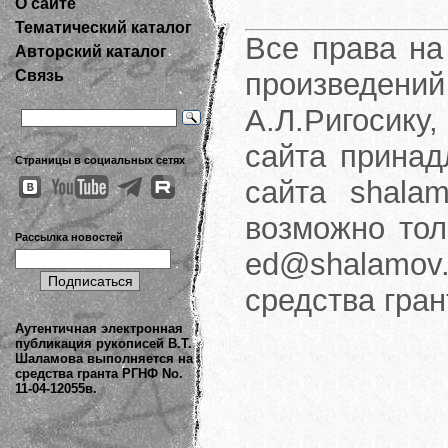
О сайте
Тематический каталог
Все права на
Авторский каталог
произведени
Связь
А.Л.Ригосику
сайта принад
Страницы в социальных сетях
сайта shalam
возможно тол
Рассылка новостей
ed@shalamov.
средства гра
Аутентичная электронная
публикация рукописей В.Т.
Шаламова выполняется на
средства гранта РГНФ No.
11-04-12055в.