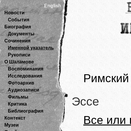
English
Новости
События
Биография
Документы
Сочинения
Именной указатель
Рукописи
О Шаламове
Воспоминания
Римский 
Исследования
Фотоархив
Аудиозаписи
Фильмы
Эссе
Критика
Библиография
Все или 
Контекст
Музеи