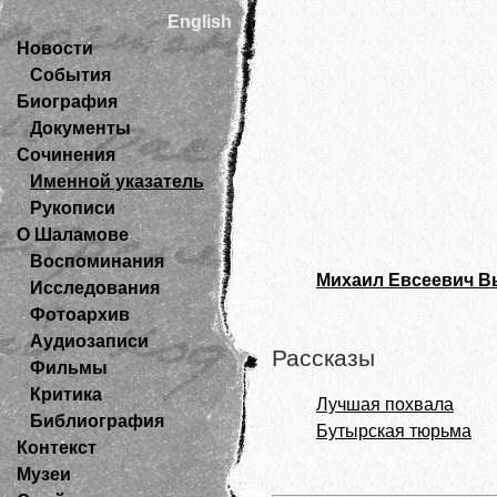
English
Новости
События
Биография
Документы
Сочинения
Именной указатель
Рукописи
О Шаламове
Воспоминания
Михаил Евсеевич В
Исследования
Фотоархив
Аудиозаписи
Рассказы
Фильмы
Критика
Лучшая похвала
Библиография
Бутырская тюрьма
Контекст
Музеи