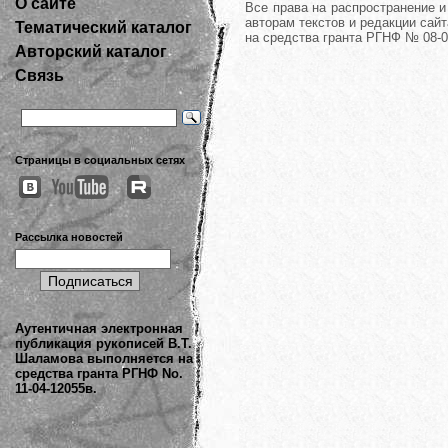
О сайте
Все права на распространение 
авторам текстов и редакции сайт
Тематический каталог
на средства гранта РГНФ № 08-0
Авторский каталог
Связь
Страницы в социальных сетях
Рассылка новостей
Аутентичная электронная
публикация рукописей В.Т.
Шаламова выполняется на
средства гранта РГНФ No.
11-04-12055в.