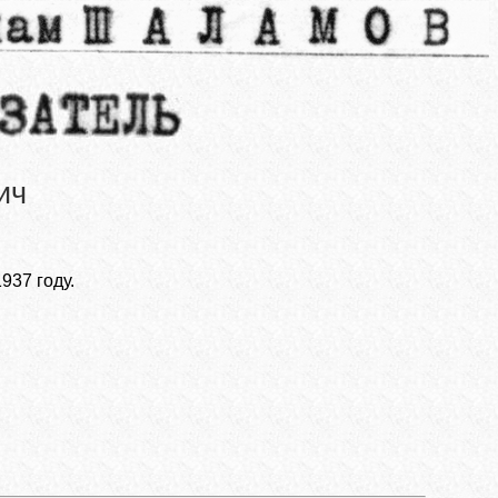
ич
937 году.